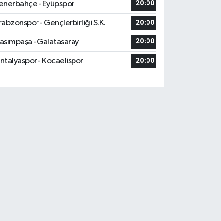
enerbahçe - Eyüpspor
20:00
rabzonspor - Gençlerbirliği S.K.
20:00
asımpaşa - Galatasaray
20:00
ntalyaspor - Kocaelispor
20:00