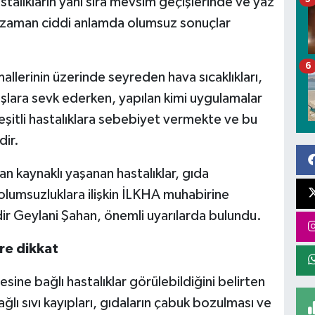
talıkların yanı sıra mevsim geçişlerinde ve yaz
mi zaman ciddi anlamda olumsuz sonuçlar
6
lerinin üzerinde seyreden hava sıcaklıkları,
yışlara sevk ederken, yapılan kimi uygulamalar
eşitli hastalıklara sebebiyet vermekte ve bu
ir.
n kaynaklı yaşanan hastalıklar, gıda
olumsuzluklara ilişkin İLKHA muhabirine
r Geylani Şahan, önemli uyarılarda bulundu.
re dikkat
sine bağlı hastalıklar görülebildiğini belirten
lı sıvı kayıpları, gıdaların çabuk bozulması ve