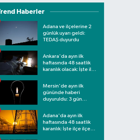
Trend Haberler
Adana ve ilçelerine 2
günlük uyarı geldi:
TEDAŞ duyurdu
Ankara'da ayın ilk
haftasında 48 saatlik
karanlık olacak: İşte ilçe
ilçe etkilenecek
mahalleler
Mersin'de ayın ilk
gününde haberi
duyuruldu: 3 gün
kesilecek
Adana'da ayın ilk
haftasında 48 saatlik
karanlık: İşte ilçe ilçe
mahalleler ve saatler