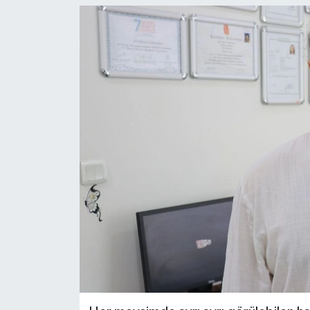
Genel
Güncel
Gündem
İlim & İrfan
Kültür & Sanat
KURDÎ
Sağlık
Sağlık & Yaşam
Siyaset