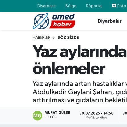
Diyarbakır
Bölge
Röportaj
Foto 
Diyarbakır
Diyarbakır
Diyarbakır
Diyarbakır Nöbetçi Eczaneler
Bölge
Aile
Diyarbakır Hava Durumu
HABERLER
SÖZ SIZDE
Yaz aylarında
Röportaj
Asayiş
Diyarbakır Namaz Vakitleri
önlemeler
Foto Galeri
Bilim & Teknoloji
Diyarbakır Trafik Yoğunluk Haritası
Yazarlar
Bölge
Süper Lig Puan Durumu ve Fikstür
Yaz aylarında artan hastalıklar
Abdulkadir Geylani Şahan, gıda
Dünya
Tüm Manşetler
arttırılması ve gıdaların beklet
Eğitim
Son Dakika Haberleri
MURAT GÜLER
30.07.2025 - 14:50
30
EDITÖR
YAYINLANMA
Ekonomi
Haber Arşivi