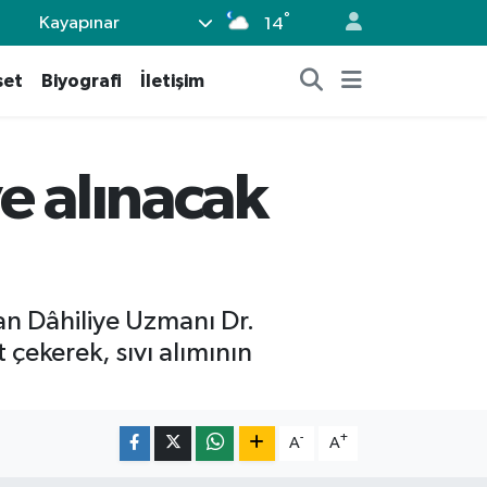
°
Kayapınar
14
set
Biyografi
İletişim
ve alınacak
şan Dâhiliye Uzmanı Dr.
çekerek, sıvı alımının
-
+
A
A