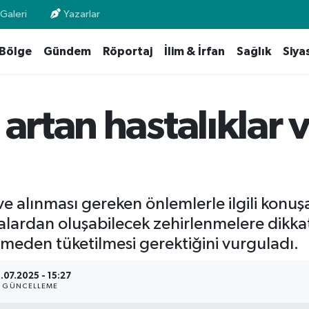
Galeri
Yazarlar
Bölge
Gündem
Röportaj
İlim & İrfan
Sağlık
Siya
 artan hastalıklar 
 ve alınması gereken önlemlerle ilgili konu
lardan oluşabilecek zehirlenmelere dikkat 
ilmeden tüketilmesi gerektiğini vurguladı.
.07.2025 - 15:27
GÜNCELLEME