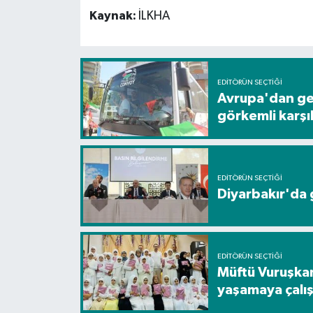
Kaynak:
İLKHA
EDITÖRÜN SEÇTIĞI
Avrupa'dan gel
görkemli karş
EDITÖRÜN SEÇTIĞI
Diyarbakır'da g
EDITÖRÜN SEÇTIĞI
Müftü Vuruşkan
yaşamaya çalış