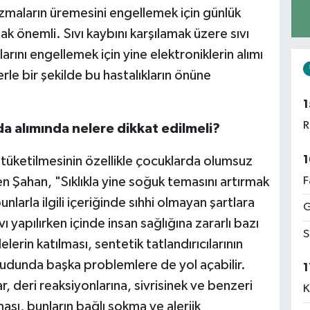
zmaların üremesini engellemek için günlük
k önemli. Sıvı kaybını karşılamak üzere sıvı
arını engellemek için yine elektroniklerin alımı
le bir şekilde bu hastalıkların önüne
1
R
ıda alımında nelere dikkat edilmeli?
1
 tüketilmesinin özellikle çocuklarda olumsuz
en Şahan, "Sıklıkla yine soğuk temasını artırmak
F
larla ilgili içeriğinde sıhhi olmayan şartlara
G
ı yapılırken içinde insan sağlığına zararlı bazı
S
erin katılması, sentetik tatlandırıcılarının
cudunda başka problemlere de yol açabilir.
1
r, deri reaksiyonlarına, sivrisinek ve benzeri
K
sı, bunların bağlı sokma ve alerjik