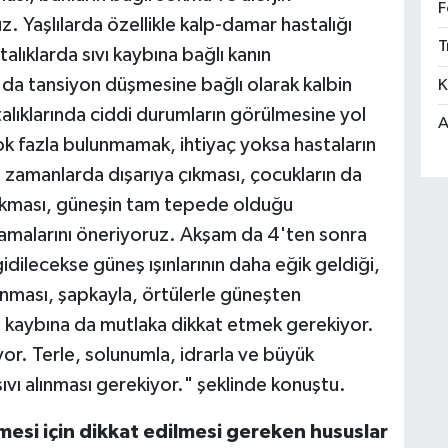
F
z. Yaşlılarda özellikle kalp-damar hastalığı
T
alıklarda sıvı kaybına bağlı kanın
da tansiyon düşmesine bağlı olarak kalbin
K
talıklarında ciddi durumların görülmesine yol
A
ok fazla bulunmamak, ihtiyaç yoksa hastaların
n zamanlarda dışarıya çıkması, çocukların da
çıkması, güneşin tam tepede olduğu
amalarını öneriyoruz. Akşam da 4'ten sonra
idilecekse güneş ışınlarının daha eğik geldiği,
unması, şapkayla, örtülerle güneşten
vı kaybına da mutlaka dikkat etmek gerekiyor.
iyor. Terle, solunumla, idrarla ve büyük
sıvı alınması gerekiyor." şeklinde konuştu.
esi için dikkat edilmesi gereken hususlar