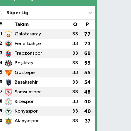
Süper Lig
#
Takım
O
P
1
Galatasaray
33
77
2
Fenerbahçe
33
73
3
Trabzonspor
33
69
4
Beşiktaş
33
59
5
Göztepe
33
55
6
Başakşehir
33
54
7
Samsunspor
33
48
8
Rizespor
33
40
9
Konyaspor
33
40
0
Alanyaspor
33
37