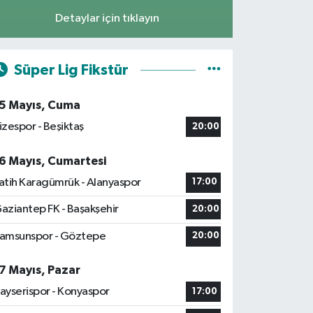
Detaylar için tıklayın
Süper Lig Fikstür
5 Mayıs, Cuma
izespor - Beşiktaş
20:00
6 Mayıs, Cumartesi
atih Karagümrük - Alanyaspor
17:00
aziantep FK - Başakşehir
20:00
amsunspor - Göztepe
20:00
7 Mayıs, Pazar
ayserispor - Konyaspor
17:00