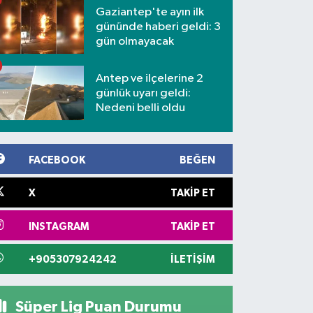
Gaziantep'te ayın ilk
gününde haberi geldi: 3
gün olmayacak
Antep ve ilçelerine 2
günlük uyarı geldi:
Nedeni belli oldu
FACEBOOK
BEĞEN
X
TAKIP ET
INSTAGRAM
TAKIP ET
+905307924242
İLETIŞIM
Süper Lig Puan Durumu