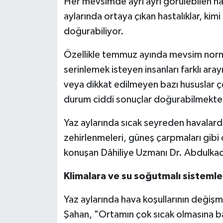
Her mevsimde ayrı ayrı görülebilen has
aylarında ortaya çıkan hastalıklar, ki
Spor
doğurabiliyor.
Yaşam
Özellikle temmuz ayında mevsim normal
serinlemek isteyen insanları farklı ara
veya dikkat edilmeyen bazı hususlar ç
durum ciddi sonuçlar doğurabilmekted
Yaz aylarında sıcak seyreden havalarda
zehirlenmeleri, güneş çarpmaları gibi 
konuşan Dâhiliye Uzmanı Dr. Abdulkadi
Klimalara ve su soğutmalı sistemle
Yaz aylarında hava koşullarının değişme
Şahan, "Ortamın çok sıcak olmasına bağ