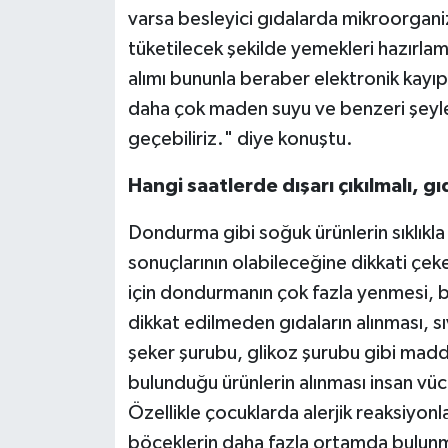
varsa besleyici gıdalarda mikroorgani
tüketilecek şekilde yemekleri hazırlama
alımı bununla beraber elektronik kayıpl
daha çok maden suyu ve benzeri şeyler
geçebiliriz." diye konuştu.
Hangi saatlerde dışarı çıkılmalı, g
Dondurma gibi soğuk ürünlerin sıklıkla
sonuçlarının olabileceğine dikkati çek
için dondurmanın çok fazla yenmesi, bun
dikkat edilmeden gıdaların alınması, sıv
şeker şurubu, glikoz şurubu gibi maddel
bulunduğu ürünlerin alınması insan vü
Özellikle çocuklarda alerjik reaksiyonla
böceklerin daha fazla ortamda bulunma