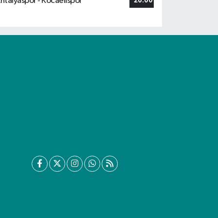
ntalyaspor - Kocaelispor
20:00