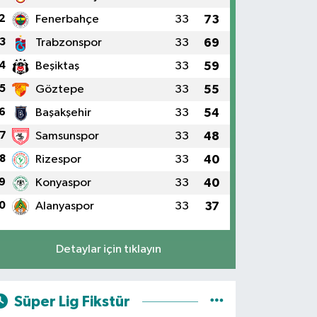
2
Fenerbahçe
33
73
3
Trabzonspor
33
69
4
Beşiktaş
33
59
5
Göztepe
33
55
6
Başakşehir
33
54
7
Samsunspor
33
48
8
Rizespor
33
40
9
Konyaspor
33
40
0
Alanyaspor
33
37
Detaylar için tıklayın
Süper Lig Fikstür