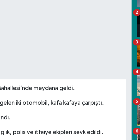
2
3
4
Mahallesi’nde meydana geldi.
5
 gelen iki otomobil, kafa kafaya çarpıştı.
andı.
ık, polis ve itfaiye ekipleri sevk edildi.
6