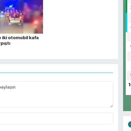
 iki otomobil kafa
pıştı
1