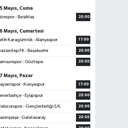
5 Mayıs, Cuma
izespor - Beşiktaş
20:00
6 Mayıs, Cumartesi
atih Karagümrük - Alanyaspor
17:00
aziantep FK - Başakşehir
20:00
amsunspor - Göztepe
20:00
7 Mayıs, Pazar
ayserispor - Konyaspor
17:00
enerbahçe - Eyüpspor
20:00
rabzonspor - Gençlerbirliği S.K.
20:00
asımpaşa - Galatasaray
20:00