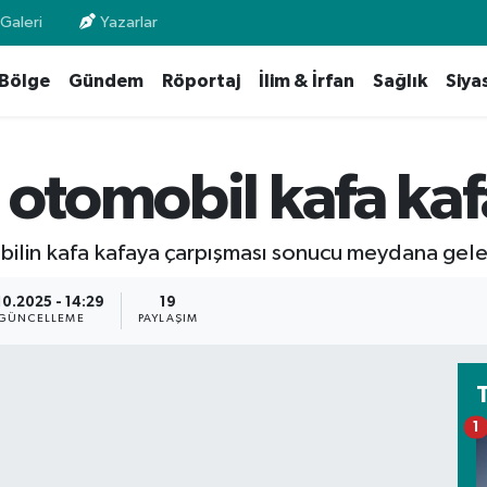
Galeri
Yazarlar
Bölge
Gündem
Röportaj
İlim & İrfan
Sağlık
Siya
 otomobil kafa kaf
obilin kafa kafaya çarpışması sonucu meydana gelen
10.2025 - 14:29
19
GÜNCELLEME
PAYLAŞIM
1