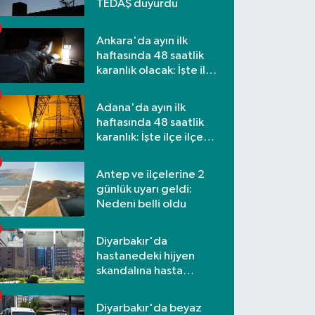
TEDAŞ duyurdu
Ankara'da ayın ilk
haftasında 48 saatlik
karanlık olacak: İşte ilçe
ilçe etkilenecek
mahalleler
Adana'da ayın ilk
haftasında 48 saatlik
karanlık: İşte ilçe ilçe
mahalleler ve saatler
Antep ve ilçelerine 2
günlük uyarı geldi:
Nedeni belli oldu
Diyarbakır'da
hastanedeki hijyen
skandalına hasta
yakınlarından tepki
Diyarbakır'da beyaz