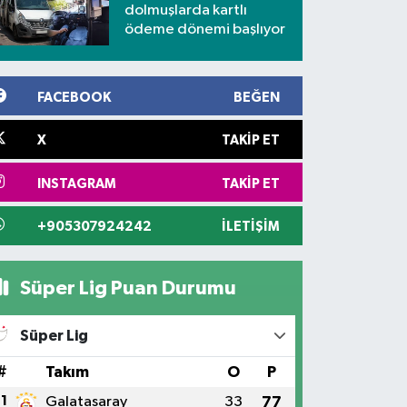
dolmuşlarda kartlı
ödeme dönemi başlıyor
FACEBOOK
BEĞEN
X
TAKIP ET
INSTAGRAM
TAKIP ET
+905307924242
İLETIŞIM
Süper Lig Puan Durumu
Süper Lig
#
Takım
O
P
1
Galatasaray
33
77