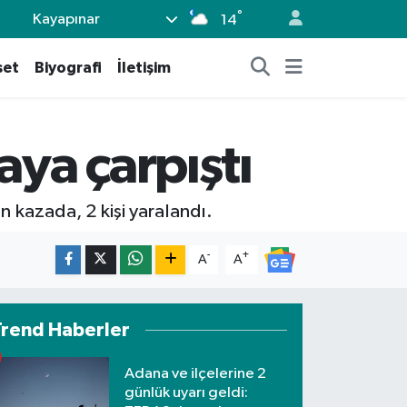
°
Kayapınar
14
set
Biyografi
İletişim
aya çarpıştı
 kazada, 2 kişi yaralandı.
-
+
A
A
Trend Haberler
Adana ve ilçelerine 2
günlük uyarı geldi: