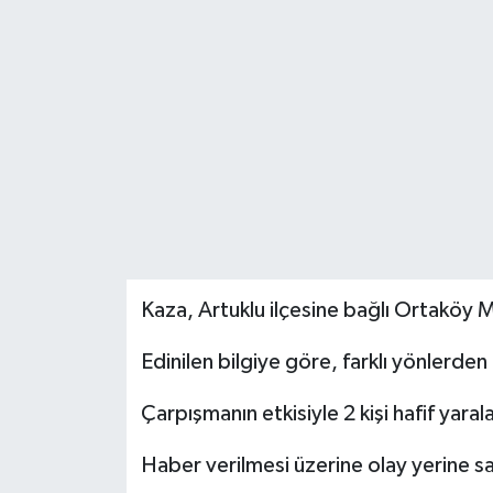
Genel
Güncel
Gündem
İlim & İrfan
Kültür & Sanat
Kaza, Artuklu ilçesine bağlı Ortaköy 
KURDÎ
Edinilen bilgiye göre, farklı yönlerden
Sağlık
Çarpışmanın etkisiyle 2 kişi hafif yaral
Sağlık & Yaşam
Haber verilmesi üzerine olay yerine sağl
Siyaset