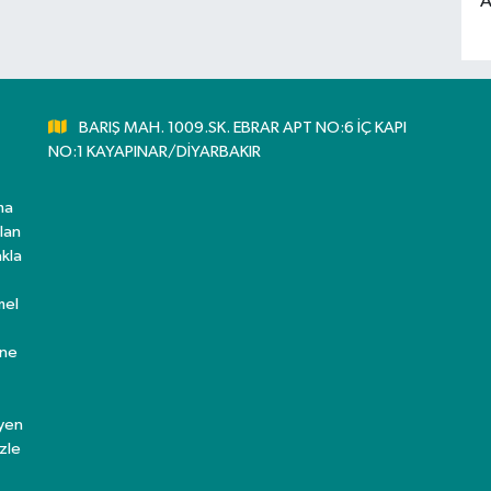
A
BARIŞ MAH. 1009.SK. EBRAR APT NO:6 İÇ KAPI
NO:1 KAYAPINAR/DİYARBAKIR
ma
lan
kla
mel
ine
eyen
zle