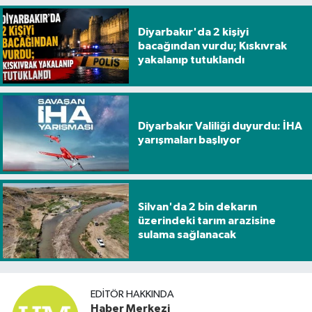
Diyarbakır'da 2 kişiyi
bacağından vurdu; Kıskıvrak
yakalanıp tutuklandı
Diyarbakır Valiliği duyurdu: İHA
yarışmaları başlıyor
Silvan'da 2 bin dekarın
üzerindeki tarım arazisine
sulama sağlanacak
EDITÖR HAKKINDA
Haber Merkezi