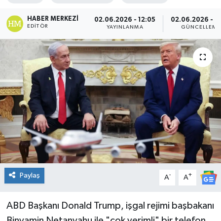
Genel
HABER MERKEZI
02.06.2026 - 12:05
02.06.2026 - 15
EDITÖR
YAYINLANMA
GÜNCELLEME
Güncel
Gündem
İlim & İrfan
Kültür & Sanat
KURDÎ
Sağlık
Paylaş
-
+
A
A
Sağlık & Yaşam
ABD Başkanı Donald Trump, işgal rejimi başbakanı
Siyaset
Binyamin Netanyahu ile "çok verimli" bir telefon