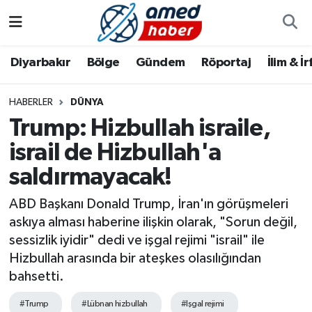
Diyarbakır
Diyarbakır
Diyarbakır Nöbetçi Eczaneler
Diyarbakır
Bölge
Gündem
Röportaj
İlim & İ
Bölge
Aile
Diyarbakır Hava Durumu
HABERLER
DÜNYA
Trump: Hizbullah israile,
Röportaj
Asayiş
Diyarbakır Namaz Vakitleri
israil de Hizbullah'a
Foto Galeri
Bilim & Teknoloji
Diyarbakır Trafik Yoğunluk Haritası
saldırmayacak!
Yazarlar
Bölge
Süper Lig Puan Durumu ve Fikstür
ABD Başkanı Donald Trump, İran'ın görüşmeleri
askıya alması haberine ilişkin olarak, "Sorun değil,
Dünya
Tüm Manşetler
sessizlik iyidir" dedi ve işgal rejimi "israil" ile
Hizbullah arasında bir ateşkes olasılığından
Eğitim
Son Dakika Haberleri
bahsetti.
Ekonomi
Haber Arşivi
#Trump
#Lübnan hizbullah
#Işgal rejimi