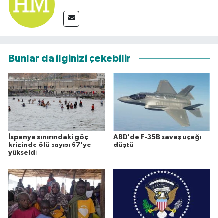
Bunlar da ilginizi çekebilir
İspanya sınırındaki göç
ABD'de F-35B savaş uçağı
krizinde ölü sayısı 67'ye
düştü
yükseldi