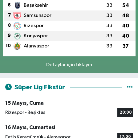
6
Başakşehir
33
54
7
Samsunspor
33
48
8
Rizespor
33
40
9
Konyaspor
33
40
10
Alanyaspor
33
37
Detaylar için tıklayın
Süper Lig Fikstür
15 Mayıs, Cuma
Rizespor - Beşiktaş
20:00
16 Mayıs, Cumartesi
Fatih Karagümrük - Alanyaspor
17:00