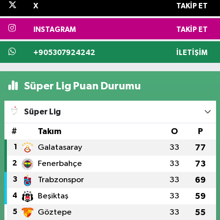
X
TAKIP ET
INSTAGRAM
TAKIP ET
+905307924242
İLETIŞIM
Süper Lig Puan Durumu
Süper Lig
#
Takım
O
P
1
Galatasaray
33
77
2
Fenerbahçe
33
73
3
Trabzonspor
33
69
4
Beşiktaş
33
59
5
Göztepe
33
55