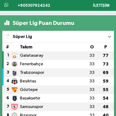
+905307924242
İLETIŞIM
Süper Lig Puan Durumu
Süper Lig
#
Takım
O
P
1
Galatasaray
33
77
2
Fenerbahçe
33
73
3
Trabzonspor
33
69
4
Beşiktaş
33
59
5
Göztepe
33
55
6
Başakşehir
33
54
7
Samsunspor
33
48
8
Rizespor
33
40