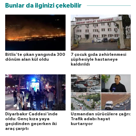
Bunlar da ilginizi çekebilir
Bitlis'te çıkan yangında 300
7 çocuk gıda zehirlenmesi
dönüm alan kül oldu
şüphesiyle hastaneye
kaldırıldı
Diyarbakır Caddesi'inde
Uzmandan sürücülere çağrı:
oldu: Genç kıza yaya
Trafik adabı hayat
geçidinden geçerken iki
kurtarıyor
araç çarptı