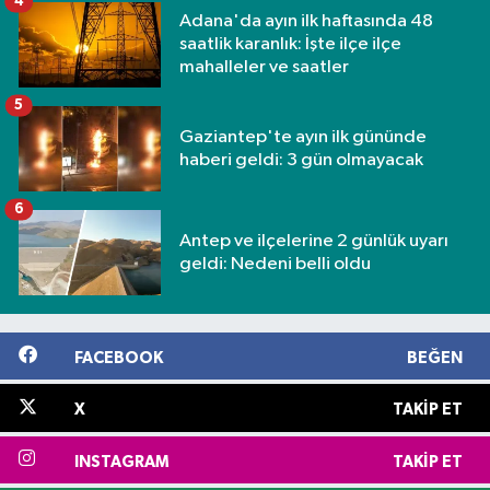
4
Adana'da ayın ilk haftasında 48
saatlik karanlık: İşte ilçe ilçe
mahalleler ve saatler
5
Gaziantep'te ayın ilk gününde
haberi geldi: 3 gün olmayacak
6
Antep ve ilçelerine 2 günlük uyarı
geldi: Nedeni belli oldu
FACEBOOK
BEĞEN
X
TAKIP ET
INSTAGRAM
TAKIP ET