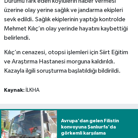
Durumu fark eden köylülerin haber vermesi
üzerine olay yerine sağlık ve jandarma ekipleri
Spor
sevk edildi. Sağlık ekiplerinin yaptığı kontrolde
Mehmet Kılıç’ın olay yerinde hayatını kaybettiği
Yaşam
belirlendi.
Kılıç’ın cenazesi, otopsi işlemleri için Siirt Eğitim
ve Araştırma Hastanesi morguna kaldırıldı.
Kazayla ilgili soruşturma başlatıldığı bildirildi.
Kaynak:
İLKHA
Avrupa'dan gelen Filistin
konvoyuna Şanlıurfa'da
görkemli karşılama