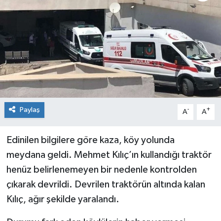
Genel
Güncel
Gündem
İlim & İrfan
Paylaş
-
+
A
A
Kültür & Sanat
Edinilen bilgilere göre kaza, köy yolunda
KURDÎ
meydana geldi. Mehmet Kılıç’ın kullandığı traktör
Sağlık
henüz belirlenemeyen bir nedenle kontrolden
çıkarak devrildi. Devrilen traktörün altında kalan
Sağlık & Yaşam
Kılıç, ağır şekilde yaralandı.
Siyaset