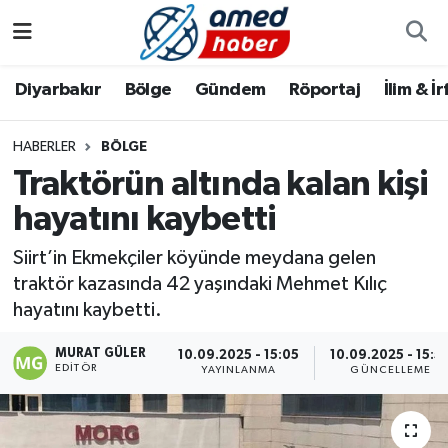
Diyarbakır
Diyarbakır
Diyarbakır Nöbetçi Eczaneler
Diyarbakır
Bölge
Gündem
Röportaj
İlim & İ
Bölge
Aile
Diyarbakır Hava Durumu
HABERLER
BÖLGE
Traktörün altında kalan kişi
Röportaj
Asayiş
Diyarbakır Namaz Vakitleri
hayatını kaybetti
Foto Galeri
Bilim & Teknoloji
Diyarbakır Trafik Yoğunluk Haritası
Siirt’in Ekmekçiler köyünde meydana gelen
Yazarlar
Bölge
Süper Lig Puan Durumu ve Fikstür
traktör kazasında 42 yaşındaki Mehmet Kılıç
hayatını kaybetti.
Dünya
Tüm Manşetler
MURAT GÜLER
10.09.2025 - 15:05
10.09.2025 - 15:5
EDITÖR
YAYINLANMA
GÜNCELLEME
Eğitim
Son Dakika Haberleri
Ekonomi
Haber Arşivi