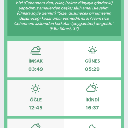
bizi (Cehennem’den) çıkar, (tekrar dünyaya gönder ki)
yaptığımız amellerden başka; sâlih amel işleyelim.
Genel
(Onlara şöyle denilir:) "Size, düşünecek bir kimsenin
düşüneceği kadar ömür vermedik mi ki? Hem size
Cehennem azâbından korkutan (peygamber) de geldi."
Güncel
(Fâtır Sûresi, 37)
Gündem
İlim & İrfan
İMSAK
GÜNEŞ
Kültür & Sanat
03:49
05:29
KURDÎ
Sağlık
ÖĞLE
İKINDI
12:45
16:37
Sağlık & Yaşam
Siyaset