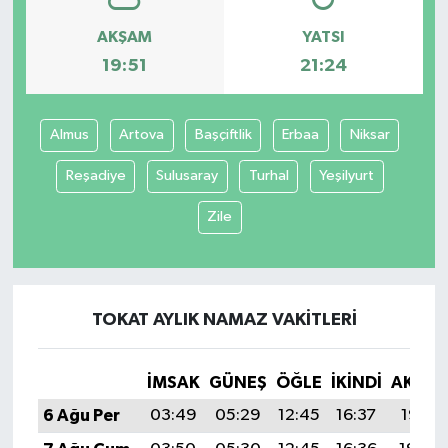
AKŞAM
YATSI
Spor
19:51
21:24
Yaşam
Almus
Artova
Başçiftlik
Erbaa
Niksar
Reşadiye
Sulusaray
Turhal
Yeşilyurt
Zile
TOKAT AYLIK NAMAZ VAKITLERI
İMSAK
GÜNEŞ
ÖĞLE
İKINDI
AKŞA
6 Ağu Per
03:49
05:29
12:45
16:37
19:51