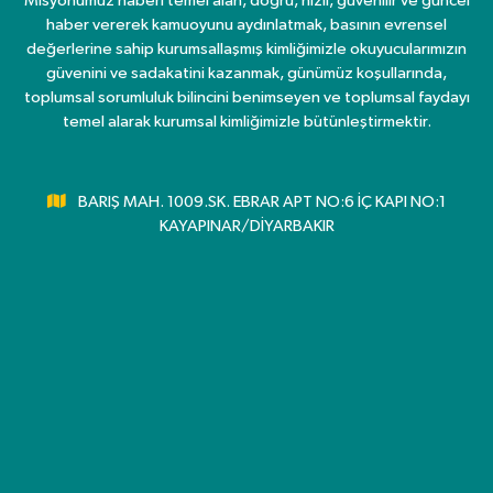
Misyonumuz haberi temel alan, doğru, hızlı, güvenilir ve güncel
haber vererek kamuoyunu aydınlatmak, basının evrensel
değerlerine sahip kurumsallaşmış kimliğimizle okuyucularımızın
güvenini ve sadakatini kazanmak, günümüz koşullarında,
toplumsal sorumluluk bilincini benimseyen ve toplumsal faydayı
temel alarak kurumsal kimliğimizle bütünleştirmektir.
BARIŞ MAH. 1009.SK. EBRAR APT NO:6 İÇ KAPI NO:1
KAYAPINAR/DİYARBAKIR