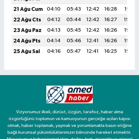
21 Ağu Cum
04:10
05:43
12:42
16:28
19:31
22 Ağu Cts
04:12
05:44
12:42
16:27
19:29
23 Ağu Paz
04:13
05:45
12:42
16:26
19:28
24 Ağu Pts
04:14
05:46
12:41
16:26
19:26
25 Ağu Sal
04:16
05:47
12:41
16:25
19:25
Vizyonumuz ilkeli, dürüst, özgün, tarafsız, haber alma
özgürlüğünü toplumun ve kamuoyunun gerçeğe açılan kapısı
olmak, haber toplamak, yaymak ve yorumlamakla basın etiğine
bağlı kurumsal yükümlülüklerimizin bilincinde hareket etmektir.