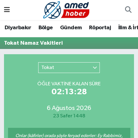
Diyarbakır
Diyarbakır
Diyarbakır Nöbetçi Eczaneler
Diyarbakır
Bölge
Gündem
Röportaj
İlim & İ
Bölge
Aile
Diyarbakır Hava Durumu
Tokat Namaz Vakitleri
Röportaj
Asayiş
Diyarbakır Namaz Vakitleri
Tokat
Foto Galeri
Bilim & Teknoloji
Diyarbakır Trafik Yoğunluk Haritası
ÖĞLE VAKTİNE KALAN SÜRE
Yazarlar
Bölge
Süper Lig Puan Durumu ve Fikstür
02:13:28
Dünya
Tüm Manşetler
6 Ağustos 2026
23 Safer 1448
Eğitim
Son Dakika Haberleri
Ekonomi
Haber Arşivi
Onlar (kâfirler) orada şöyle feryad ederler: Ey Rabbimiz,