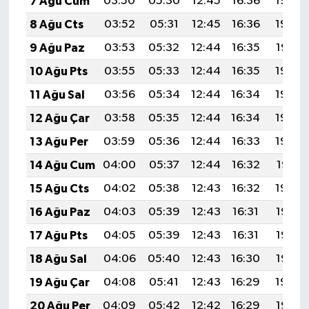
7 Ağu Cum
03:50
05:30
12:45
16:36
19:49
8 Ağu Cts
03:52
05:31
12:45
16:36
19:48
9 Ağu Paz
03:53
05:32
12:44
16:35
19:47
10 Ağu Pts
03:55
05:33
12:44
16:35
19:46
11 Ağu Sal
03:56
05:34
12:44
16:34
19:45
12 Ağu Çar
03:58
05:35
12:44
16:34
19:43
13 Ağu Per
03:59
05:36
12:44
16:33
19:42
14 Ağu Cum
04:00
05:37
12:44
16:32
19:41
15 Ağu Cts
04:02
05:38
12:43
16:32
19:39
16 Ağu Paz
04:03
05:39
12:43
16:31
19:38
17 Ağu Pts
04:05
05:39
12:43
16:31
19:37
18 Ağu Sal
04:06
05:40
12:43
16:30
19:35
19 Ağu Çar
04:08
05:41
12:43
16:29
19:34
20 Ağu Per
04:09
05:42
12:42
16:29
19:32