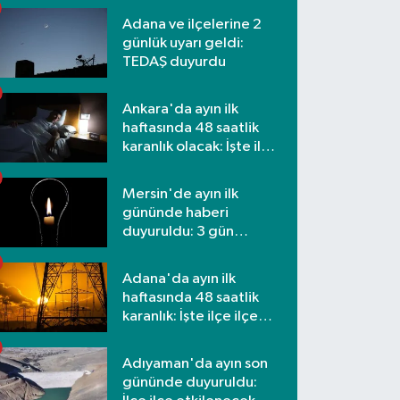
Adana ve ilçelerine 2
günlük uyarı geldi:
TEDAŞ duyurdu
Ankara'da ayın ilk
haftasında 48 saatlik
karanlık olacak: İşte ilçe
ilçe etkilenecek
mahalleler
Mersin'de ayın ilk
gününde haberi
duyuruldu: 3 gün
kesilecek
Adana'da ayın ilk
haftasında 48 saatlik
karanlık: İşte ilçe ilçe
mahalleler ve saatler
Adıyaman'da ayın son
gününde duyuruldu: