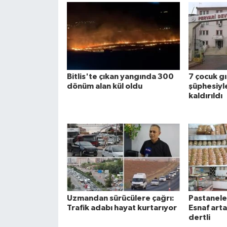
Bitlis'te çıkan yangında 300
7 çocuk g
dönüm alan kül oldu
şüphesiyl
kaldırıldı
Uzmandan sürücülere çağrı:
Pastaneler
Trafik adabı hayat kurtarıyor
Esnaf art
dertli