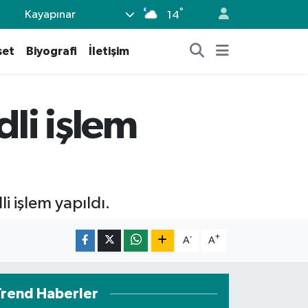
°
Kayapınar
14
set
Biyografi
İletişim
dli işlem
 işlem yapıldı.
-
+
A
A
Trend Haberler