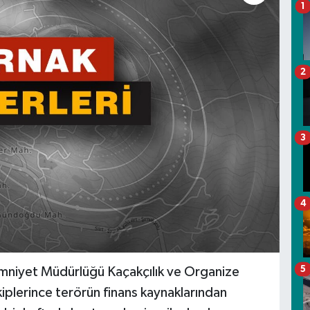
1
2
3
4
5
 Emniyet Müdürlüğü Kaçakçılık ve Organize
plerince terörün finans kaynaklarından