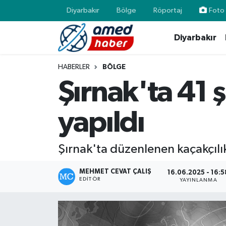
Diyarbakır
Bölge
Röportaj
Foto 
Diyarbakır
Diyarbakır
Diyarbakır
Diyarbakır Nöbetçi Eczaneler
Bölge
Aile
Diyarbakır Hava Durumu
HABERLER
BÖLGE
Şırnak'ta 41 
Röportaj
Asayiş
Diyarbakır Namaz Vakitleri
yapıldı
Foto Galeri
Bilim & Teknoloji
Diyarbakır Trafik Yoğunluk Haritası
Yazarlar
Bölge
Süper Lig Puan Durumu ve Fikstür
Şırnak'ta düzenlenen kaçakçılık
Dünya
Tüm Manşetler
MEHMET CEVAT ÇALIŞ
16.06.2025 - 16:5
EDITÖR
YAYINLANMA
Eğitim
Son Dakika Haberleri
Ekonomi
Haber Arşivi