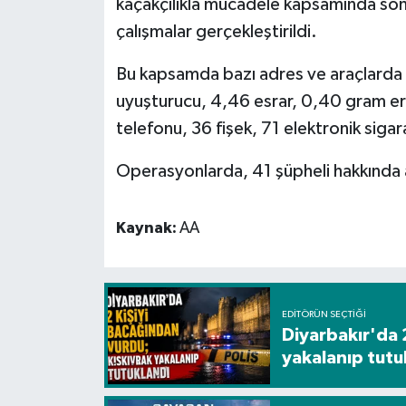
kaçakçılıkla mücadele kapsamında son 
çalışmalar gerçekleştirildi.
Spor
Bu kapsamda bazı adres ve araçlarda 
Yaşam
uyuşturucu, 4,46 esrar, 0,40 gram er
telefonu, 36 fişek, 71 elektronik siga
Operasyonlarda, 41 şüpheli hakkında ad
Kaynak:
AA
EDITÖRÜN SEÇTIĞI
Diyarbakır'da 
yakalanıp tutu