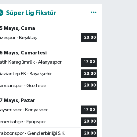
Süper Lig Fikstür
5 Mayıs, Cuma
izespor - Beşiktaş
20:00
6 Mayıs, Cumartesi
atih Karagümrük - Alanyaspor
17:00
aziantep FK - Başakşehir
20:00
amsunspor - Göztepe
20:00
7 Mayıs, Pazar
ayserispor - Konyaspor
17:00
enerbahçe - Eyüpspor
20:00
rabzonspor - Gençlerbirliği S.K.
20:00