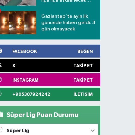
İlçe ilçe etkilenecek
mahalleler
Gaziantep'te ayın ilk
gününde haberi geldi: 3
gün olmayacak
FACEBOOK
BEĞEN
X
TAKIP ET
INSTAGRAM
TAKIP ET
+905307924242
İLETIŞIM
Süper Lig Puan Durumu
Süper Lig