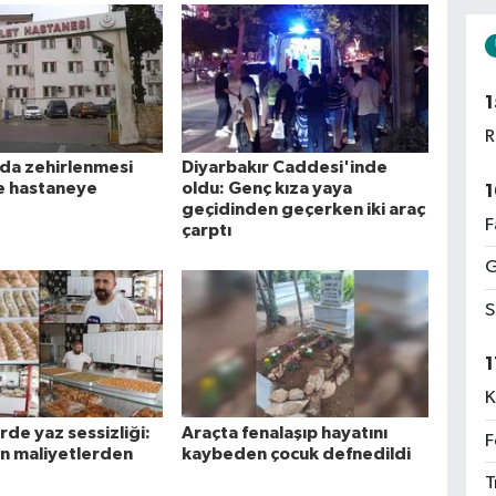
1
R
ıda zehirlenmesi
Diyarbakır Caddesi'inde
e hastaneye
oldu: Genç kıza yaya
1
geçidinden geçerken iki araç
F
çarptı
G
S
1
K
de yaz sessizliği:
Araçta fenalaşıp hayatını
F
an maliyetlerden
kaybeden çocuk defnedildi
T