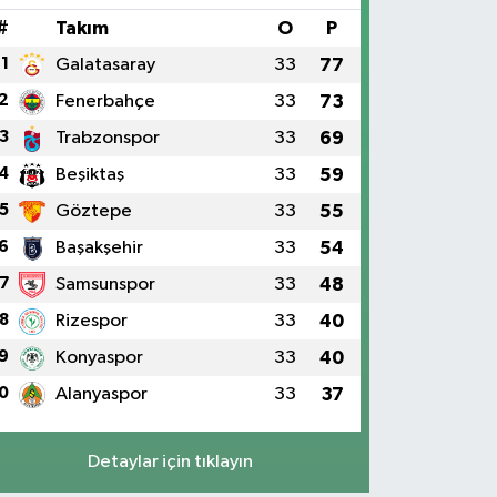
#
Takım
O
P
1
Galatasaray
33
77
2
Fenerbahçe
33
73
3
Trabzonspor
33
69
4
Beşiktaş
33
59
5
Göztepe
33
55
6
Başakşehir
33
54
7
Samsunspor
33
48
8
Rizespor
33
40
9
Konyaspor
33
40
0
Alanyaspor
33
37
Detaylar için tıklayın