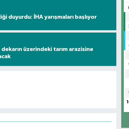
liği duyurdu: İHA yarışmaları başlıyor
n dekarın üzerindeki tarım arazisine
acak
1