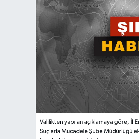
Genel
Güncel
Gündem
İlim & İrfan
Kültür & Sanat
KURDÎ
Sağlık
Valilikten yapılan açıklamaya göre, İl
Sağlık & Yaşam
Suçlarla Mücadele Şube Müdürlüğü eki
Siyaset