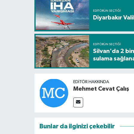
EDITÖRÜN SEÇTIĞI
Diyarbakır Vali
EDITÖRÜN SEÇTIĞI
Silvan'da 2 bi
sulama sağlan
EDITÖR HAKKINDA
Mehmet Cevat Çalış
Bunlar da ilginizi çekebilir