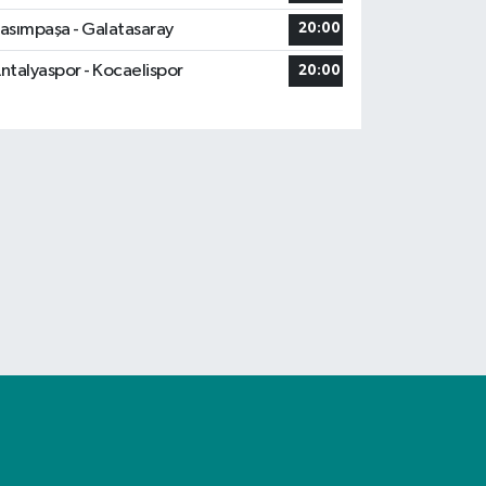
asımpaşa - Galatasaray
20:00
ntalyaspor - Kocaelispor
20:00