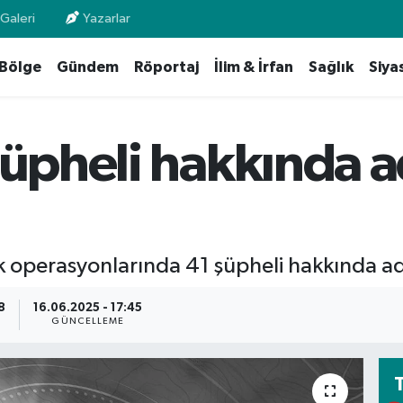
Galeri
Yazarlar
Bölge
Gündem
Röportaj
İlim & İrfan
Sağlık
Siya
şüpheli hakkında a
 operasyonlarında 41 şüpheli hakkında adli
8
16.06.2025 - 17:45
GÜNCELLEME