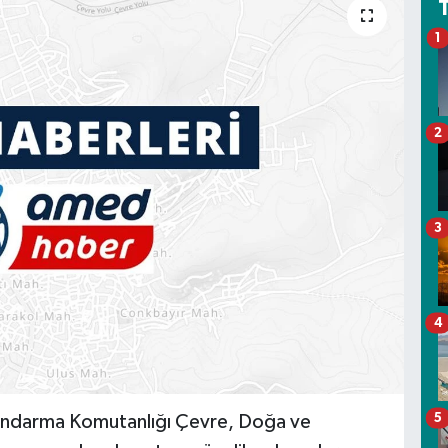
1
2
3
4
5
l Jandarma Komutanlığı Çevre, Doğa ve