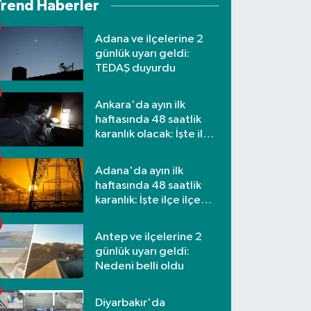
Trend Haberler
Adana ve ilçelerine 2
günlük uyarı geldi:
TEDAŞ duyurdu
Ankara'da ayın ilk
haftasında 48 saatlik
karanlık olacak: İşte ilçe
ilçe etkilenecek
mahalleler
Adana'da ayın ilk
haftasında 48 saatlik
karanlık: İşte ilçe ilçe
mahalleler ve saatler
Antep ve ilçelerine 2
günlük uyarı geldi:
Nedeni belli oldu
Diyarbakır'da