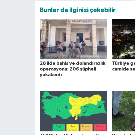
Bunlar da ilginizi çekebilir
28 ilde bahis ve dolandırıcılık
Türkiye g
operasyonu: 206 şüpheli
camide se
yakalandı