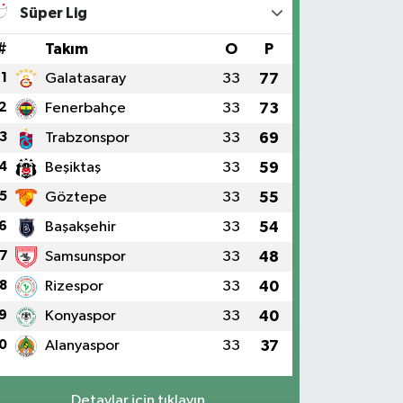
Süper Lig
#
Takım
O
P
1
Galatasaray
33
77
2
Fenerbahçe
33
73
3
Trabzonspor
33
69
4
Beşiktaş
33
59
5
Göztepe
33
55
6
Başakşehir
33
54
7
Samsunspor
33
48
8
Rizespor
33
40
9
Konyaspor
33
40
0
Alanyaspor
33
37
Detaylar için tıklayın