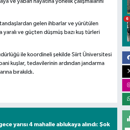
ya ve yaban hayatına yönelik çalışmalarını
6
andaşlardan gelen ihbarlar ve yürütülen
 yaralı ve güçten düşmüş bazı kuş türleri
rlüğü ile koordineli şekilde Siirt Üniversitesi
bani kuşlar, tedavilerinin ardından jandarma
rına bırakıldı.
gece yarısı 4 mahalle ablukaya alındı: Şok