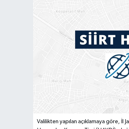
Genel
Güncel
Gündem
İlim & İrfan
Kültür & Sanat
KURDÎ
Sağlık
Sağlık & Yaşam
Valilikten yapılan açıklamaya göre, İ
Siyaset