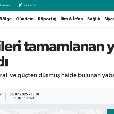
Galeri
Yazarlar
Bölge
Gündem
Röportaj
İlim & İrfan
Sağlık
Siya
vileri tamamlanan 
dı
aralı ve güçten düşmüş halde bulunan yaban
7
05.07.2025 - 13:01
GÜNCELLEME