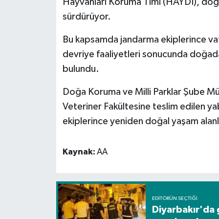
Hayvanları Koruma Timi (HAYDİ), doğa
sürdürüyor.
Spor
Bu kapsamda jandarma ekiplerince vat
Yaşam
devriye faaliyetleri sonucunda doğada
bulundu.
Doğa Koruma ve Milli Parklar Şube Müdü
Veteriner Fakültesine teslim edilen ya
ekiplerince yeniden doğal yaşam alanla
Kaynak:
AA
EDITÖRÜN SEÇTIĞI
Diyarbakır'da 