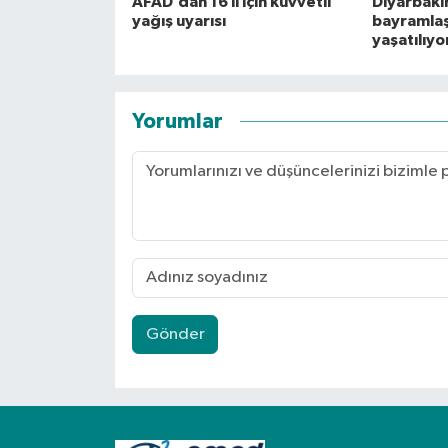
AFAD’dan 16 il için kuvvetli
Diyarbakı
yağış uyarısı
bayramlaş
yaşatılıyo
Yorumlar
Gönder