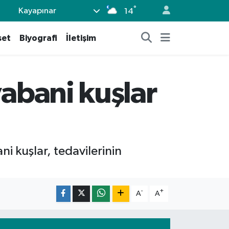
°
Kayapınar
14
set
Biyografi
İletişim
yabani kuşlar
i kuşlar, tedavilerinin
-
+
A
A