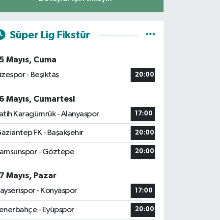
Süper Lig Fikstür
5 Mayıs, Cuma
izespor - Beşiktaş
20:00
6 Mayıs, Cumartesi
atih Karagümrük - Alanyaspor
17:00
aziantep FK - Başakşehir
20:00
amsunspor - Göztepe
20:00
7 Mayıs, Pazar
ayserispor - Konyaspor
17:00
enerbahçe - Eyüpspor
20:00