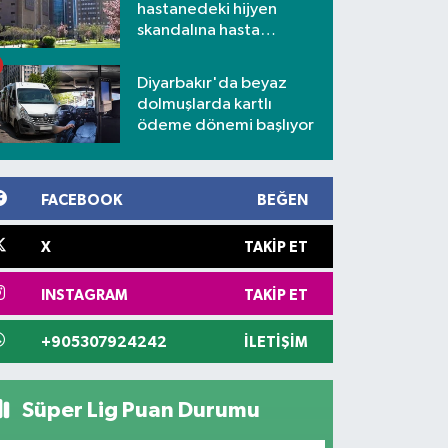
hastanedeki hijyen
skandalına hasta
yakınlarından tepki
Diyarbakır'da beyaz
dolmuşlarda kartlı
ödeme dönemi başlıyor
FACEBOOK
BEĞEN
X
TAKIP ET
INSTAGRAM
TAKIP ET
+905307924242
İLETIŞIM
Süper Lig Puan Durumu