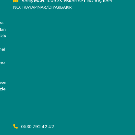
BARIŞ MAH. 1009.SK. EBRAR APT NO:6 İÇ KAPI
NO:1 KAYAPINAR/DİYARBAKIR
ma
lan
kla
mel
ine
eyen
zle
0530 792 42 42