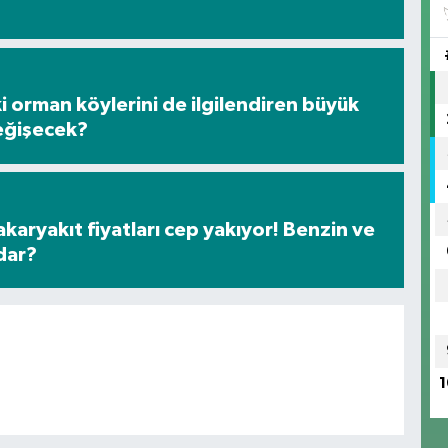
i orman köylerini de ilgilendiren büyük
eğişecek?
karyakıt fiyatları cep yakıyor! Benzin ve
dar?
1