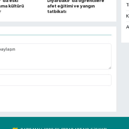
r'da eski
Diyarbakır'da öğrencilere
T
ma kültürü
afet eğitimi ve yangın
r
tatbikatı
K
A