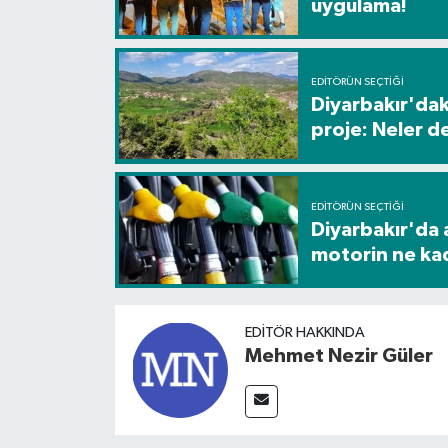
uygulama!
EDITÖRÜN SEÇTIĞI
Diyarbakır'dak
proje: Neler d
EDITÖRÜN SEÇTIĞI
Diyarbakır'da a
motorin ne ka
EDITÖR HAKKINDA
Mehmet Nezir Güler