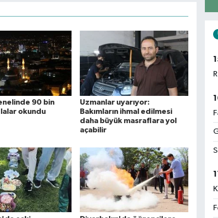
1
R
1
enelinde 90 bin
Uzmanlar uyarıyor:
lalar okundu
Bakımların ihmal edilmesi
F
daha büyük masraflara yol
açabilir
G
S
1
K
F