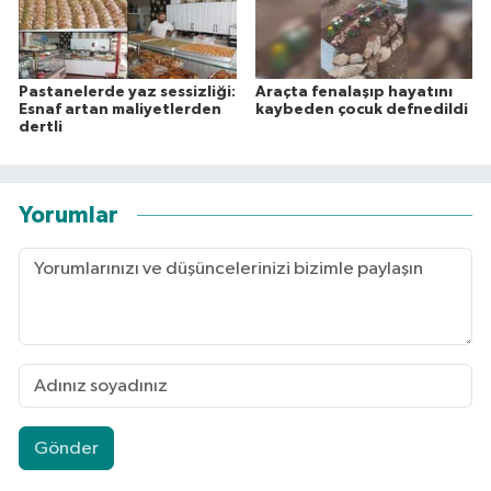
Pastanelerde yaz sessizliği:
Araçta fenalaşıp hayatını
Esnaf artan maliyetlerden
kaybeden çocuk defnedildi
dertli
Yorumlar
Gönder