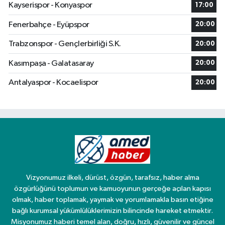
Kayserispor - Konyaspor
17:00
Fenerbahçe - Eyüpspor
20:00
Trabzonspor - Gençlerbirliği S.K.
20:00
Kasımpaşa - Galatasaray
20:00
Antalyaspor - Kocaelispor
20:00
Vizyonumuz ilkeli, dürüst, özgün, tarafsız, haber alma
özgürlüğünü toplumun ve kamuoyunun gerçeğe açılan kapısı
olmak, haber toplamak, yaymak ve yorumlamakla basın etiğine
bağlı kurumsal yükümlülüklerimizin bilincinde hareket etmektir.
Misyonumuz haberi temel alan, doğru, hızlı, güvenilir ve güncel