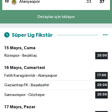
10
Alanyaspor
33
37
Detaylar için tıklayın
Süper Lig Fikstür
15 Mayıs, Cuma
Rizespor - Beşiktaş
20:00
16 Mayıs, Cumartesi
Fatih Karagümrük - Alanyaspor
17:00
Gaziantep FK - Başakşehir
20:00
Samsunspor - Göztepe
20:00
17 Mayıs, Pazar