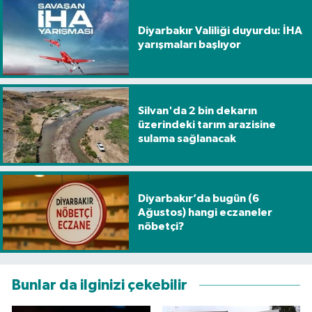
Diyarbakır Valiliği duyurdu: İHA
yarışmaları başlıyor
Silvan'da 2 bin dekarın
üzerindeki tarım arazisine
sulama sağlanacak
Diyarbakır’da bugün (6
Ağustos) hangi eczaneler
nöbetçi?
Bunlar da ilginizi çekebilir