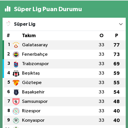
Süper Lig Puan Durumu
Süper Lig
#
Takım
O
P
1
Galatasaray
33
77
2
Fenerbahçe
33
73
3
Trabzonspor
33
69
4
Beşiktaş
33
59
5
Göztepe
33
55
6
Başakşehir
33
54
7
Samsunspor
33
48
8
Rizespor
33
40
9
Konyaspor
33
40