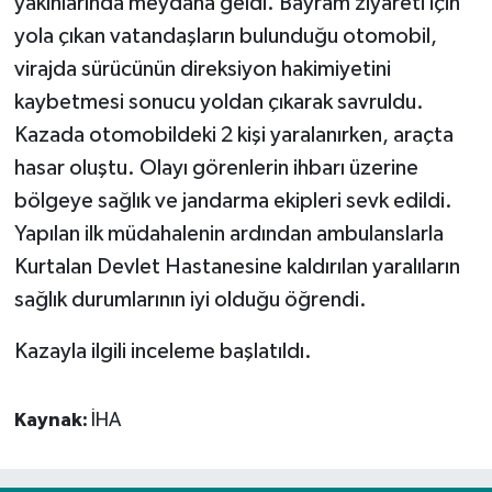
yakınlarında meydana geldi. Bayram ziyareti için
yola çıkan vatandaşların bulunduğu otomobil,
Spor
virajda sürücünün direksiyon hakimiyetini
kaybetmesi sonucu yoldan çıkarak savruldu.
Yaşam
Kazada otomobildeki 2 kişi yaralanırken, araçta
hasar oluştu. Olayı görenlerin ihbarı üzerine
bölgeye sağlık ve jandarma ekipleri sevk edildi.
Yapılan ilk müdahalenin ardından ambulanslarla
Kurtalan Devlet Hastanesine kaldırılan yaralıların
sağlık durumlarının iyi olduğu öğrendi.
Kazayla ilgili inceleme başlatıldı.
Kaynak:
İHA