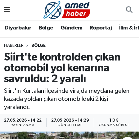
Diyarbakır
Diyarbakır
Diyarbakır Nöbetçi Eczaneler
Diyarbakır
Bölge
Gündem
Röportaj
İlim & İ
Bölge
Aile
Diyarbakır Hava Durumu
HABERLER
BÖLGE
Siirt'te kontrolden çıkan
Röportaj
Asayiş
Diyarbakır Namaz Vakitleri
otomobil yol kenarına
Foto Galeri
Bilim & Teknoloji
Diyarbakır Trafik Yoğunluk Haritası
savruldu: 2 yaralı
Yazarlar
Bölge
Süper Lig Puan Durumu ve Fikstür
Siirt'in Kurtalan ilçesinde virajda meydana gelen
kazada yoldan çıkan otomobildeki 2 kişi
Dünya
Tüm Manşetler
yaralandı.
Eğitim
Son Dakika Haberleri
27.05.2026 - 14:22
27.05.2026 - 14:29
1 DK
YAYINLANMA
GÜNCELLEME
OKUNMA SÜRESI
Ekonomi
Haber Arşivi