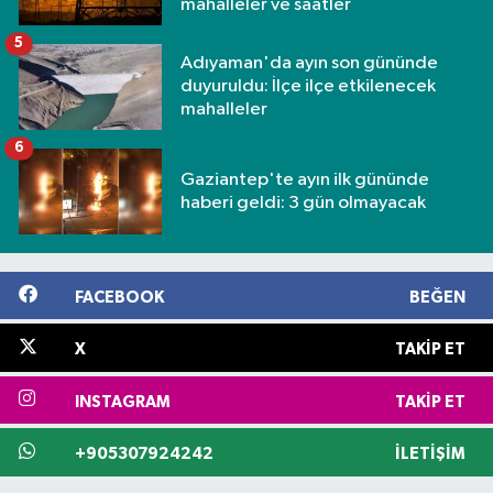
mahalleler ve saatler
5
Adıyaman'da ayın son gününde
duyuruldu: İlçe ilçe etkilenecek
mahalleler
6
Gaziantep'te ayın ilk gününde
haberi geldi: 3 gün olmayacak
FACEBOOK
BEĞEN
X
TAKIP ET
INSTAGRAM
TAKIP ET
+905307924242
İLETIŞIM