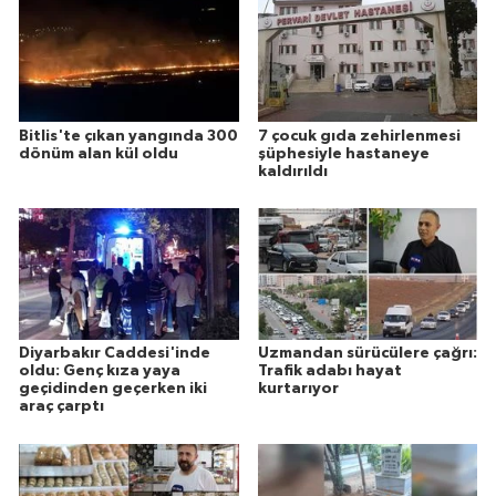
Bitlis'te çıkan yangında 300
7 çocuk gıda zehirlenmesi
dönüm alan kül oldu
şüphesiyle hastaneye
kaldırıldı
Diyarbakır Caddesi'inde
Uzmandan sürücülere çağrı:
oldu: Genç kıza yaya
Trafik adabı hayat
geçidinden geçerken iki
kurtarıyor
araç çarptı