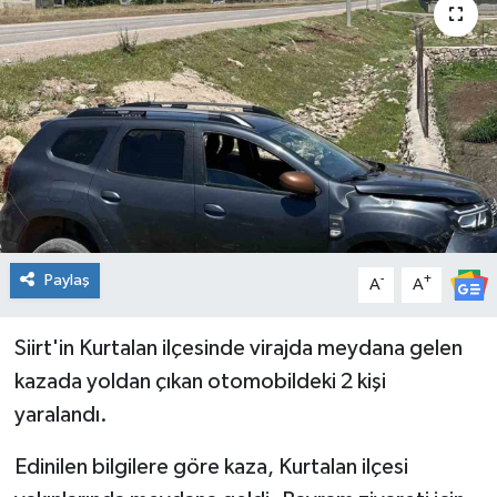
Genel
Güncel
Gündem
İlim & İrfan
Kültür & Sanat
Paylaş
-
+
A
A
KURDÎ
Siirt'in Kurtalan ilçesinde virajda meydana gelen
Sağlık
kazada yoldan çıkan otomobildeki 2 kişi
yaralandı.
Sağlık & Yaşam
Edinilen bilgilere göre kaza, Kurtalan ilçesi
Siyaset