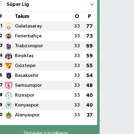
Süper Lig
#
Takım
O
P
1
Galatasaray
33
77
2
Fenerbahçe
33
73
3
Trabzonspor
33
69
4
Beşiktaş
33
59
5
Göztepe
33
55
6
Başakşehir
33
54
7
Samsunspor
33
48
8
Rizespor
33
40
9
Konyaspor
33
40
0
Alanyaspor
33
37
Detaylar için tıklayın