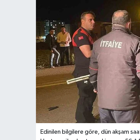
Genel
Güncel
Gündem
İlim & İrfan
Kültür & Sanat
KURDÎ
Sağlık
Sağlık & Yaşam
Edinilen bilgilere göre, dün akşam saa
Siyaset