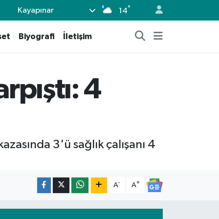
°
Kayapınar
14
set
Biyografi
İletişim
rpıştı: 4
azasında 3'ü sağlık çalışanı 4
-
+
A
A