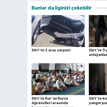
Bunlar da ilginizi çekebilir
Siirt'te 2 araç çarpıştı
Siirt'te 5
avlayanla
Siirt'te Kur'an Kursu
Siirt'te k
öğrencileri arasında
yangın pan