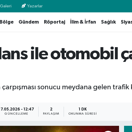
Galeri
Yazarlar
Bölge
Gündem
Röportaj
İlim & İrfan
Sağlık
Siya
ans ile otomobil ça
n çarpışması sonucu meydana gelen trafik k
17.05.2026 - 12:47
2
1 DK
GÜNCELLEME
PAYLAŞIM
OKUNMA SÜRESI