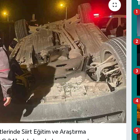
1
2
3
4
5
tlerinde Siirt Eğitim ve Araştırma