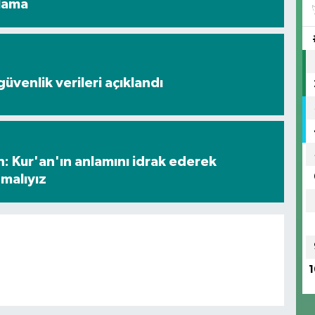
ılama
üvenlik verileri açıklandı
: Kur'an'ın anlamını idrak ederek
malıyız
1