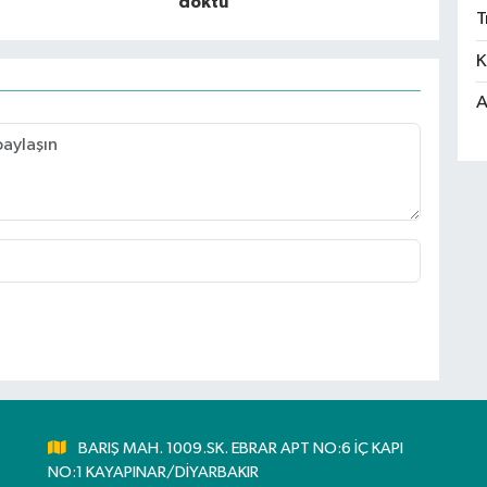
döktü
T
K
A
BARIŞ MAH. 1009.SK. EBRAR APT NO:6 İÇ KAPI
NO:1 KAYAPINAR/DİYARBAKIR