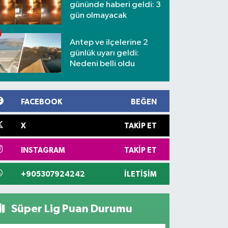
gününde haberi geldi: 3
gün olmayacak
Antep ve ilçelerine 2
günlük uyarı geldi:
Nedeni belli oldu
FACEBOOK
BEĞEN
X
TAKIP ET
INSTAGRAM
TAKIP ET
+905307924242
İLETIŞIM
Süper Lig Puan Durumu