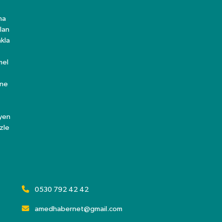
ma
lan
kla
mel
ine
eyen
zle
0530 792 42 42
amedhabernet@gmail.com