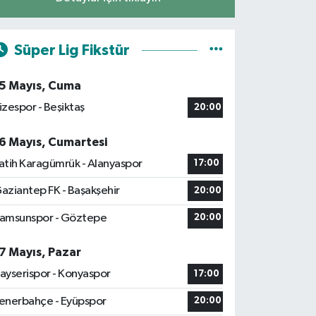
Süper Lig Fikstür
5 Mayıs, Cuma
izespor - Beşiktaş
20:00
6 Mayıs, Cumartesi
atih Karagümrük - Alanyaspor
17:00
aziantep FK - Başakşehir
20:00
amsunspor - Göztepe
20:00
7 Mayıs, Pazar
ayserispor - Konyaspor
17:00
enerbahçe - Eyüpspor
20:00