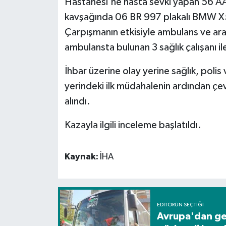
Hastanesi'ne hasta sevki yapan 56 AA
kavşağında 06 BR 997 plakalı BMW X5 
Spor
Çarpışmanın etkisiyle ambulans ve ar
ambulansta bulunan 3 sağlık çalışanı i
Yaşam
İhbar üzerine olay yerine sağlık, polis v
yerindeki ilk müdahalenin ardından çev
alındı.
Kazayla ilgili inceleme başlatıldı.
Kaynak:
İHA
EDITÖRÜN SEÇTIĞI
Avrupa'dan gel