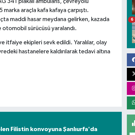
G 341 plakalı ambulans, çevreyolu
marka araçla kafa kafaya çarpıştı.
açta maddi hasar meydana gelirken, kazada
6
le otomobil sürücüsü yaralandı.
e itfaiye ekipleri sevk edildi. Yaralılar, olay
redeki hastanelere kaldırılarak tedavi altına
en Filistin konvoyuna Şanlıurfa'da