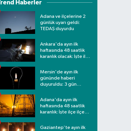
Trend Haberler
Adana ve ilçelerine 2
günlük uyarı geldi:
TEDAŞ duyurdu
Ankara'da ayın ilk
haftasında 48 saatlik
karanlık olacak: İşte ilçe
ilçe etkilenecek
mahalleler
Mersin'de ayın ilk
gününde haberi
duyuruldu: 3 gün
kesilecek
Adana'da ayın ilk
haftasında 48 saatlik
karanlık: İşte ilçe ilçe
mahalleler ve saatler
Gaziantep'te ayın ilk