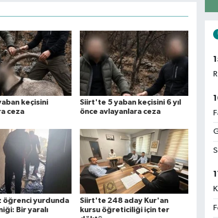
1
R
1
 yaban keçisini
Siirt'te 5 yaban keçisini 6 yıl
ra ceza
önce avlayanlara ceza
F
G
S
1
K
ız öğrenci yurdunda
Siirt'te 248 aday Kur'an
F
iği: Bir yaralı
kursu öğreticiliği için ter