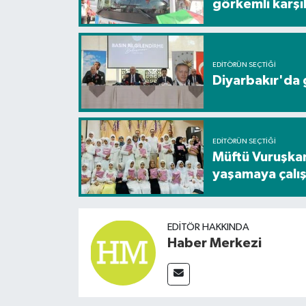
görkemli karş
EDITÖRÜN SEÇTIĞI
Diyarbakır'da g
EDITÖRÜN SEÇTIĞI
Müftü Vuruşkan
yaşamaya çalış
EDITÖR HAKKINDA
Haber Merkezi