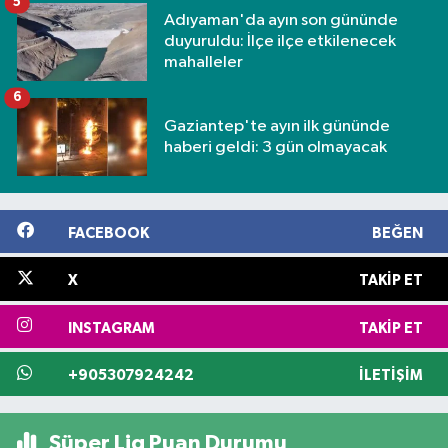
5
Adıyaman'da ayın son gününde
duyuruldu: İlçe ilçe etkilenecek
mahalleler
6
Gaziantep'te ayın ilk gününde
haberi geldi: 3 gün olmayacak
FACEBOOK
BEĞEN
X
TAKIP ET
INSTAGRAM
TAKIP ET
+905307924242
İLETIŞIM
Süper Lig Puan Durumu