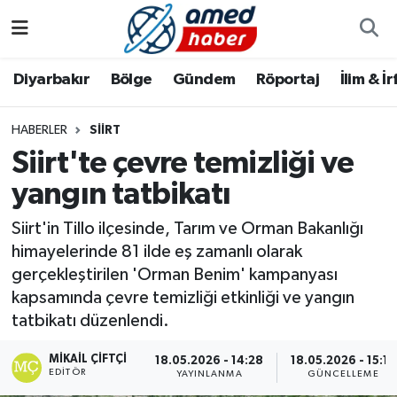
Diyarbakır
Diyarbakır
Diyarbakır Nöbetçi Eczaneler
Diyarbakır
Bölge
Gündem
Röportaj
İlim & İ
Bölge
Aile
Diyarbakır Hava Durumu
HABERLER
SIIRT
Siirt'te çevre temizliği ve
Röportaj
Asayiş
Diyarbakır Namaz Vakitleri
yangın tatbikatı
Foto Galeri
Bilim & Teknoloji
Diyarbakır Trafik Yoğunluk Haritası
Siirt'in Tillo ilçesinde, Tarım ve Orman Bakanlığı
Yazarlar
Bölge
Süper Lig Puan Durumu ve Fikstür
himayelerinde 81 ilde eş zamanlı olarak
gerçekleştirilen 'Orman Benim' kampanyası
Dünya
Tüm Manşetler
kapsamında çevre temizliği etkinliği ve yangın
tatbikatı düzenlendi.
Eğitim
Son Dakika Haberleri
MIKAIL ÇIFTÇI
18.05.2026 - 14:28
18.05.2026 - 15:12
EDITÖR
YAYINLANMA
GÜNCELLEME
Ekonomi
Haber Arşivi