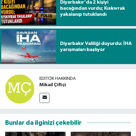
Diyarbakır'da 2 kişiyi
bacağından vurdu; Kıskıvrak
yakalanıp tutuklandı
Diyarbakır Valiliği duyurdu: İHA
yarışmaları başlıyor
EDITÖR HAKKINDA
Mikail Çiftçi
Bunlar da ilginizi çekebilir