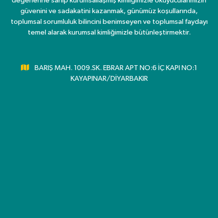
değerlerine sahip kurumsallaşmış kimliğimizle okuyucularımızın
güvenini ve sadakatini kazanmak, günümüz koşullarında,
toplumsal sorumluluk bilincini benimseyen ve toplumsal faydayı
temel alarak kurumsal kimliğimizle bütünleştirmektir.
BARIŞ MAH. 1009.SK. EBRAR APT NO:6 İÇ KAPI NO:1
KAYAPINAR/DİYARBAKIR