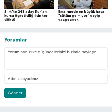
Siirt'te 248 aday Kur'an
Emzirmede en büyük hata
kursu öğreticiliği için ter
"sütüm gelmiyor" deyip
döktü
vazgeçmek
Yorumlar
Gönder