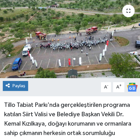
Genel
Güncel
Gündem
İlim & İrfan
Kültür & Sanat
Paylaş
-
+
A
A
KURDÎ
Tillo Tabiat Parkı'nda gerçekleştirilen programa
Sağlık
katılan Siirt Valisi ve Belediye Başkan Vekili Dr.
Sağlık & Yaşam
Kemal Kızılkaya, doğayı korumanın ve ormanlara
sahip çıkmanın herkesin ortak sorumluluğu
Siyaset