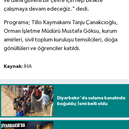
ve daha güvenli bir çevre için hep birlikte
çalışmaya devam edeceğiz." dedi.
Programa; Tillo Kaymakamı Tanju Çanakcıoğlu,
Orman İşletme Müdürü Mustafa Göksu, kurum
amirleri, sivil toplum kuruluşu temsilcileri, doğa
gönüllüleri ve öğrenciler katıldı.
Kaynak:
İHA
Diyarbakır'da sulama kanalında
boğuldu; İsmi belli oldu