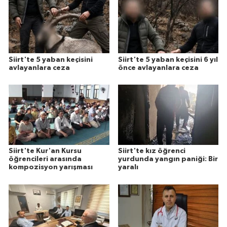
Siirt'te 5 yaban keçisini
Siirt'te 5 yaban keçisini 6 yıl
avlayanlara ceza
önce avlayanlara ceza
Siirt'te Kur'an Kursu
Siirt'te kız öğrenci
öğrencileri arasında
yurdunda yangın paniği: Bir
kompozisyon yarışması
yaralı