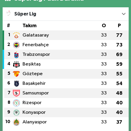
Süper Lig
#
Takım
O
P
1
Galatasaray
33
77
2
Fenerbahçe
33
73
3
Trabzonspor
33
69
4
Beşiktaş
33
59
5
Göztepe
33
55
6
Başakşehir
33
54
7
Samsunspor
33
48
8
Rizespor
33
40
9
Konyaspor
33
40
10
Alanyaspor
33
37