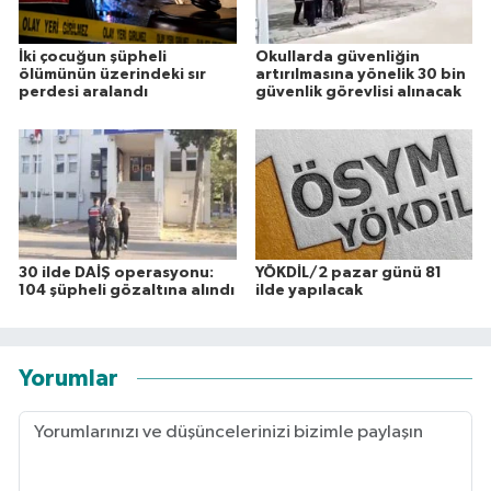
İki çocuğun şüpheli
Okullarda güvenliğin
ölümünün üzerindeki sır
artırılmasına yönelik 30 bin
perdesi aralandı
güvenlik görevlisi alınacak
30 ilde DAİŞ operasyonu:
YÖKDİL/2 pazar günü 81
104 şüpheli gözaltına alındı
ilde yapılacak
Yorumlar