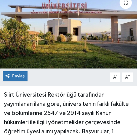
Genel
Güncel
Gündem
İlim & İrfan
Kültür & Sanat
Paylaş
-
+
A
A
KURDÎ
Siirt Üniversitesi Rektörlüğü tarafından
yayımlanan ilana göre, üniversitenin farklı fakülte
Sağlık
ve bölümlerine 2547 ve 2914 sayılı Kanun
Sağlık & Yaşam
hükümleri ile ilgili yönetmelikler çerçevesinde
öğretim üyesi alımı yapılacak. Başvurular, 1
Siyaset