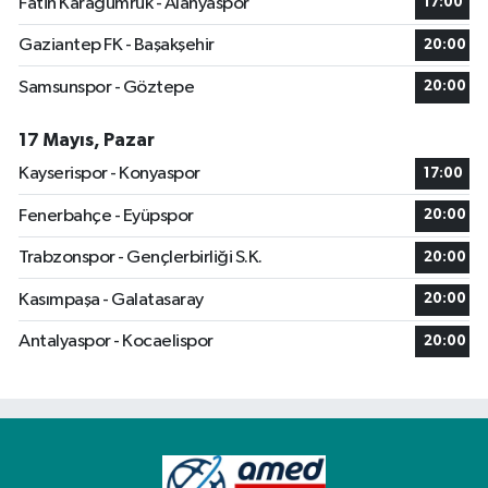
Fatih Karagümrük - Alanyaspor
17:00
Gaziantep FK - Başakşehir
20:00
Samsunspor - Göztepe
20:00
17 Mayıs, Pazar
Kayserispor - Konyaspor
17:00
Fenerbahçe - Eyüpspor
20:00
Trabzonspor - Gençlerbirliği S.K.
20:00
Kasımpaşa - Galatasaray
20:00
Antalyaspor - Kocaelispor
20:00