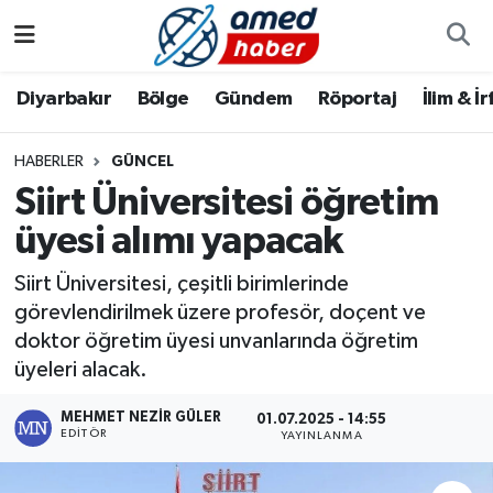
Diyarbakır
Diyarbakır
Diyarbakır Nöbetçi Eczaneler
Diyarbakır
Bölge
Gündem
Röportaj
İlim & İ
Bölge
Aile
Diyarbakır Hava Durumu
HABERLER
GÜNCEL
Siirt Üniversitesi öğretim
Röportaj
Asayiş
Diyarbakır Namaz Vakitleri
üyesi alımı yapacak
Foto Galeri
Bilim & Teknoloji
Diyarbakır Trafik Yoğunluk Haritası
Siirt Üniversitesi, çeşitli birimlerinde
Yazarlar
Bölge
Süper Lig Puan Durumu ve Fikstür
görevlendirilmek üzere profesör, doçent ve
doktor öğretim üyesi unvanlarında öğretim
Dünya
Tüm Manşetler
üyeleri alacak.
MEHMET NEZIR GÜLER
Eğitim
Son Dakika Haberleri
01.07.2025 - 14:55
EDITÖR
YAYINLANMA
Ekonomi
Haber Arşivi