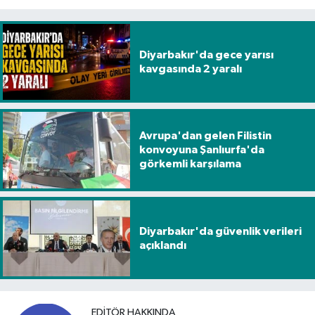
Diyarbakır'da gece yarısı
kavgasında 2 yaralı
Avrupa'dan gelen Filistin
konvoyuna Şanlıurfa'da
görkemli karşılama
Diyarbakır'da güvenlik verileri
açıklandı
EDITÖR HAKKINDA