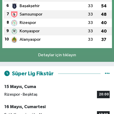
6
Başakşehir
33
54
7
Samsunspor
33
48
8
Rizespor
33
40
9
Konyaspor
33
40
10
Alanyaspor
33
37
Detaylar için tıklayın
Süper Lig Fikstür
15 Mayıs, Cuma
Rizespor - Beşiktaş
20:00
16 Mayıs, Cumartesi