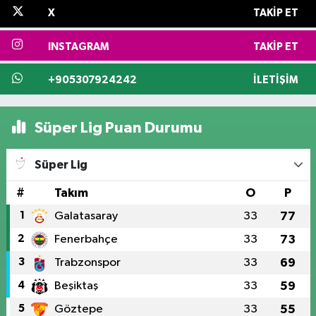
X
TAKIP ET
INSTAGRAM
TAKIP ET
+905307924242
İLETIŞIM
Süper Lig Puan Durumu
Süper Lig
#
Takım
O
P
1
Galatasaray
33
77
2
Fenerbahçe
33
73
3
Trabzonspor
33
69
4
Beşiktaş
33
59
5
Göztepe
33
55