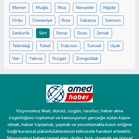
Mersin
Muğla
Muş
Nevşehir
Niğde
Ordu
Osmaniye
Rize
Sakarya
Samsun
Şanlıurfa
Siirt
Sinop
Sivas
Şırnak
Tekirdağ
Tokat
Trabzon
Tunceli
Uşak
Van
Yalova
Yozgat
Zonguldak
Vizyonumuz ilkeli, dürüst, özgün, tarafsız, haber alma
özgürlüğünü toplumun ve kamuoyunun gerçeğe açılan kapısı
olmak, haber toplamak, yaymak ve yorumlamakla basın etiğine
bağlı kurumsal yükümlülüklerimizin bilincinde hareket etmektir.
Misyonumuz haberi temel alan, doğru, hızlı, güvenilir ve güncel