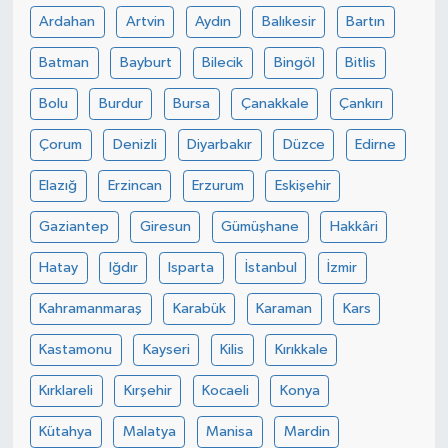
Ardahan
Artvin
Aydın
Balıkesir
Bartın
Spor
Batman
Bayburt
Bilecik
Bingöl
Bitlis
Yaşam
Bolu
Burdur
Bursa
Çanakkale
Çankırı
Çorum
Denizli
Diyarbakır
Düzce
Edirne
Elazığ
Erzincan
Erzurum
Eskişehir
Gaziantep
Giresun
Gümüşhane
Hakkâri
Hatay
Iğdır
Isparta
İstanbul
İzmir
Kahramanmaraş
Karabük
Karaman
Kars
Kastamonu
Kayseri
Kilis
Kırıkkale
Kırklareli
Kırşehir
Kocaeli
Konya
Kütahya
Malatya
Manisa
Mardin