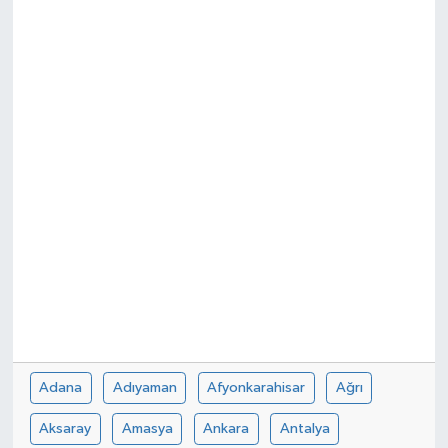
Genel
Güncel
Gündem
İlim & İrfan
Kültür & Sanat
KURDÎ
Sağlık
Adana
Adıyaman
Afyonkarahisar
Ağrı
Sağlık & Yaşam
Aksaray
Amasya
Ankara
Antalya
Siyaset