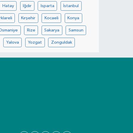
Hatay
Iğdır
Isparta
İstanbul
rklareli
Kırşehir
Kocaeli
Konya
Osmaniye
Rize
Sakarya
Samsun
Yalova
Yozgat
Zonguldak