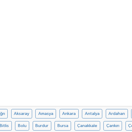
ğrı
Aksaray
Amasya
Ankara
Antalya
Ardahan
Bitlis
Bolu
Burdur
Bursa
Çanakkale
Çankırı
Ç