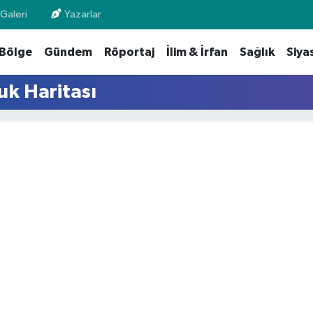
Galeri
Yazarlar
Bölge
Gündem
Röportaj
İlim & İrfan
Sağlık
Siya
k Haritası