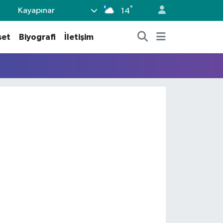
°
Kayapınar
14
set
Biyografi
İletişim