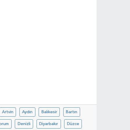
Artvin
Aydın
Balıkesir
Bartın
orum
Denizli
Diyarbakır
Düzce