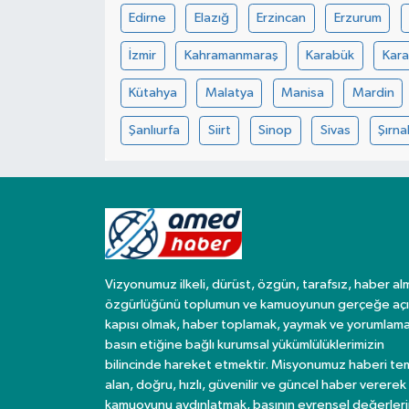
Edirne
Elazığ
Erzincan
Erzurum
Spor
İzmir
Kahramanmaraş
Karabük
Kar
Yaşam
Kütahya
Malatya
Manisa
Mardin
Şanlıurfa
Siirt
Sinop
Sivas
Şırna
Vizyonumuz ilkeli, dürüst, özgün, tarafsız, haber al
özgürlüğünü toplumun ve kamuoyunun gerçeğe açı
kapısı olmak, haber toplamak, yaymak ve yorumlama
basın etiğine bağlı kurumsal yükümlülüklerimizin
bilincinde hareket etmektir. Misyonumuz haberi te
alan, doğru, hızlı, güvenilir ve güncel haber vererek
kamuoyunu aydınlatmak, basının evrensel değerler