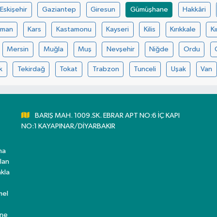
Eskişehir
Gaziantep
Giresun
Gümüşhane
Hakkâri
aman
Kars
Kastamonu
Kayseri
Kilis
Kırıkkale
Kı
Mersin
Muğla
Muş
Nevşehir
Niğde
Ordu
k
Tekirdağ
Tokat
Trabzon
Tunceli
Uşak
Van
BARIŞ MAH. 1009.SK. EBRAR APT NO:6 İÇ KAPI
NO:1 KAYAPINAR/DİYARBAKIR
ma
lan
kla
mel
ine