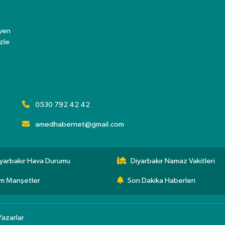
eyen
zle
0530 792 42 42
amedhabernet@gmail.com
yarbakır Hava Durumu
Diyarbakır Namaz Vakitleri
m Manşetler
Son Dakika Haberleri
Yazarlar