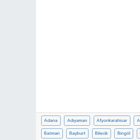
Genel
Güncel
Gündem
İlim & İrfan
Kültür & Sanat
KURDÎ
Sağlık
Adana
Adıyaman
Afyonkarahisar
A
Sağlık & Yaşam
Batman
Bayburt
Bilecik
Bingöl
Siyaset