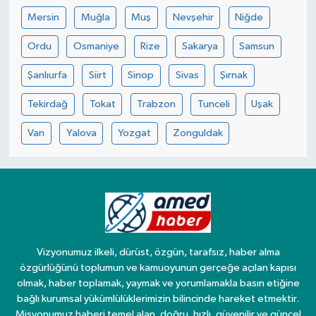
Mersin
Muğla
Muş
Nevşehir
Niğde
Ordu
Osmaniye
Rize
Sakarya
Samsun
Şanlıurfa
Siirt
Sinop
Sivas
Şırnak
Tekirdağ
Tokat
Trabzon
Tunceli
Uşak
Van
Yalova
Yozgat
Zonguldak
Vizyonumuz ilkeli, dürüst, özgün, tarafsız, haber alma
özgürlüğünü toplumun ve kamuoyunun gerçeğe açılan kapısı
olmak, haber toplamak, yaymak ve yorumlamakla basın etiğine
bağlı kurumsal yükümlülüklerimizin bilincinde hareket etmektir.
Misyonumuz haberi temel alan, doğru, hızlı, güvenilir ve güncel