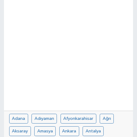
Genel
Güncel
Gündem
İlim & İrfan
Kültür & Sanat
KURDÎ
Sağlık
Adana
Adıyaman
Afyonkarahisar
Ağrı
Sağlık & Yaşam
Aksaray
Amasya
Ankara
Antalya
Siyaset