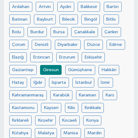
Ardahan
Artvin
Aydın
Balıkesir
Bartın
Spor
Batman
Bayburt
Bilecik
Bingöl
Bitlis
Yaşam
Bolu
Burdur
Bursa
Çanakkale
Çankırı
Çorum
Denizli
Diyarbakır
Düzce
Edirne
Elazığ
Erzincan
Erzurum
Eskişehir
Gaziantep
Giresun
Gümüşhane
Hakkâri
Hatay
Iğdır
Isparta
İstanbul
İzmir
Kahramanmaraş
Karabük
Karaman
Kars
Kastamonu
Kayseri
Kilis
Kırıkkale
Kırklareli
Kırşehir
Kocaeli
Konya
Kütahya
Malatya
Manisa
Mardin