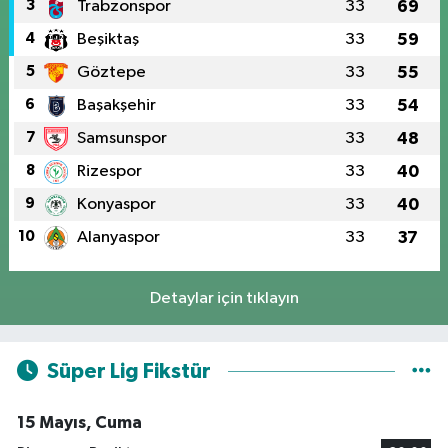
3
Trabzonspor
33
69
4
Beşiktaş
33
59
5
Göztepe
33
55
6
Başakşehir
33
54
7
Samsunspor
33
48
8
Rizespor
33
40
9
Konyaspor
33
40
10
Alanyaspor
33
37
Detaylar için tıklayın
Süper Lig Fikstür
15 Mayıs, Cuma