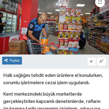
Genel
Güncel
Gündem
İlim & İrfan
Kültür & Sanat
Paylaş
-
+
A
A
KURDÎ
Halk sağlığını tehdit eden ürünlere el konulurken,
sorumlu işletmelere cezai işlem uygulandı.
Sağlık
Kent merkezindeki büyük marketlerde
Sağlık & Yaşam
gerçekleştirilen kapsamlı denetimlerde, rafların
Siyaset
ön kısmına tarihi geçmemiş ürünlerin, arkaya ise