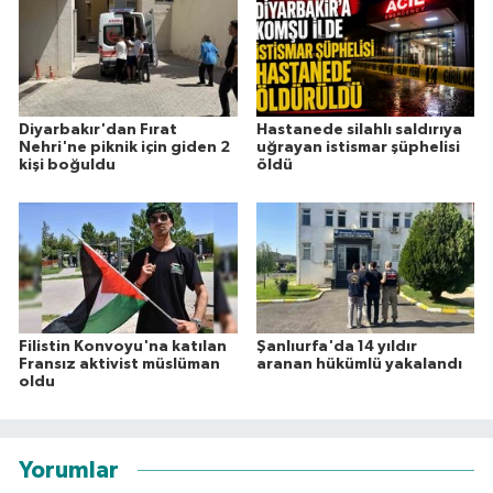
Diyarbakır'dan Fırat
Hastanede silahlı saldırıya
Nehri'ne piknik için giden 2
uğrayan istismar şüphelisi
kişi boğuldu
öldü
Filistin Konvoyu'na katılan
Şanlıurfa'da 14 yıldır
Fransız aktivist müslüman
aranan hükümlü yakalandı
oldu
Yorumlar