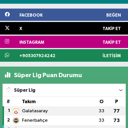
FACEBOOK
BEĞEN
X
TAKIP ET
INSTAGRAM
TAKIP ET
+905307924242
İLETIŞIM
Süper Lig Puan Durumu
Süper Lig
#
Takım
O
P
1
Galatasaray
33
77
2
Fenerbahçe
33
73