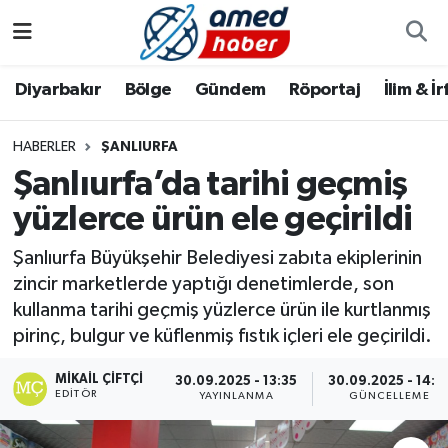
Diyarbakır
Diyarbakır
Diyarbakır Nöbetçi Eczaneler
Diyarbakır
Bölge
Gündem
Röportaj
İlim & İ
Bölge
Aile
Diyarbakır Hava Durumu
HABERLER
ŞANLIURFA
Şanlıurfa’da tarihi geçmiş
Röportaj
Asayiş
Diyarbakır Namaz Vakitleri
yüzlerce ürün ele geçirildi
Foto Galeri
Bilim & Teknoloji
Diyarbakır Trafik Yoğunluk Haritası
Şanlıurfa Büyükşehir Belediyesi zabıta ekiplerinin
Yazarlar
Bölge
Süper Lig Puan Durumu ve Fikstür
zincir marketlerde yaptığı denetimlerde, son
kullanma tarihi geçmiş yüzlerce ürün ile kurtlanmış
Dünya
Tüm Manşetler
pirinç, bulgur ve küflenmiş fıstık içleri ele geçirildi.
MIKAIL ÇIFTÇI
Eğitim
Son Dakika Haberleri
30.09.2025 - 13:35
30.09.2025 - 14:1
EDITÖR
YAYINLANMA
GÜNCELLEME
Ekonomi
Haber Arşivi