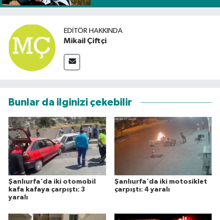
EDITÖR HAKKINDA
Mikail Çiftçi
Bunlar da ilginizi çekebilir
Şanlıurfa'da iki otomobil
Şanlıurfa'da iki motosiklet
kafa kafaya çarpıştı: 3
çarpıştı: 4 yaralı
yaralı