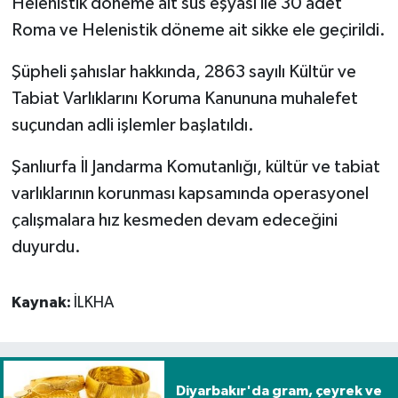
Helenistik döneme ait süs eşyası ile 30 adet
Roma ve Helenistik döneme ait sikke ele geçirildi.
Spor
Şüpheli şahıslar hakkında, 2863 sayılı Kültür ve
Yaşam
Tabiat Varlıklarını Koruma Kanununa muhalefet
suçundan adli işlemler başlatıldı.
Şanlıurfa İl Jandarma Komutanlığı, kültür ve tabiat
varlıklarının korunması kapsamında operasyonel
çalışmalara hız kesmeden devam edeceğini
duyurdu.
Kaynak:
İLKHA
Diyarbakır'da gram, çeyrek ve