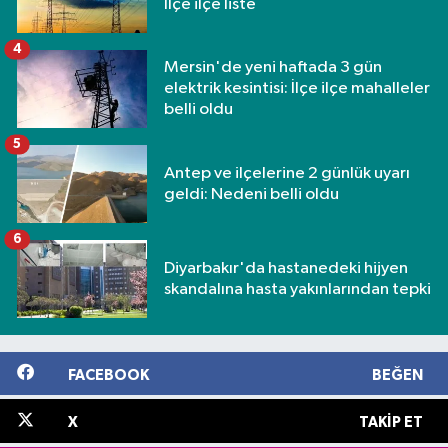
İlçe ilçe liste
4
Mersin'de yeni haftada 3 gün
elektrik kesintisi: İlçe ilçe mahalleler
belli oldu
5
Antep ve ilçelerine 2 günlük uyarı
geldi: Nedeni belli oldu
6
Diyarbakır'da hastanedeki hijyen
skandalına hasta yakınlarından tepki
FACEBOOK
BEĞEN
X
TAKIP ET