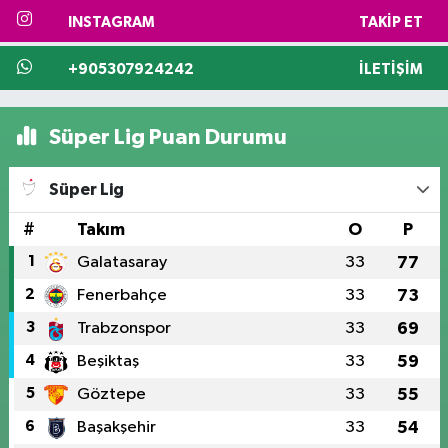
INSTAGRAM
TAKIP ET
+905307924242
İLETIŞIM
Süper Lig Puan Durumu
Süper Lig
#
Takım
O
P
1
Galatasaray
33
77
2
Fenerbahçe
33
73
3
Trabzonspor
33
69
4
Beşiktaş
33
59
5
Göztepe
33
55
6
Başakşehir
33
54