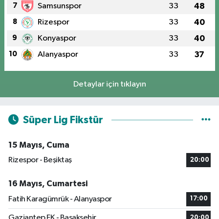
7
Samsunspor
33
48
8
Rizespor
33
40
9
Konyaspor
33
40
10
Alanyaspor
33
37
Detaylar için tıklayın
Süper Lig Fikstür
15 Mayıs, Cuma
Rizespor - Beşiktaş
20:00
16 Mayıs, Cumartesi
Fatih Karagümrük - Alanyaspor
17:00
Gaziantep FK - Başakşehir
20:00