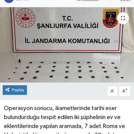
YAYINLANMA
GÜNCE
Genel
Güncel
Gündem
İlim & İrfan
Kültür & Sanat
KURDÎ
Paylaş
-
+
A
A
Sağlık
Operasyon sonucu, ikametlerinde tarihi eser
bulundurduğu tespit edilen iki şüphelinin ev ve
Sağlık & Yaşam
eklentilerinde yapılan aramada, 7 adet Roma ve
Siyaset