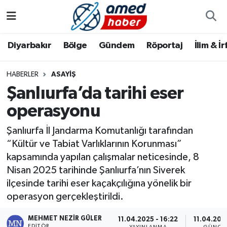
Diyarbakır
Diyarbakır
Diyarbakır Nöbetçi Eczaneler
Diyarbakır
Bölge
Gündem
Röportaj
İlim & İ
Bölge
Aile
Diyarbakır Hava Durumu
HABERLER
ASAYIŞ
Şanlıurfa’da tarihi eser
Röportaj
Asayiş
Diyarbakır Namaz Vakitleri
operasyonu
Foto Galeri
Bilim & Teknoloji
Diyarbakır Trafik Yoğunluk Haritası
Şanlıurfa İl Jandarma Komutanlığı tarafından
Yazarlar
Bölge
Süper Lig Puan Durumu ve Fikstür
“Kültür ve Tabiat Varlıklarının Korunması”
kapsamında yapılan çalışmalar neticesinde, 8
Dünya
Tüm Manşetler
Nisan 2025 tarihinde Şanlıurfa’nın Siverek
ilçesinde tarihi eser kaçakçılığına yönelik bir
Eğitim
Son Dakika Haberleri
operasyon gerçekleştirildi.
Ekonomi
Haber Arşivi
MEHMET NEZIR GÜLER
11.04.2025 - 16:22
11.04.2025
EDITÖR