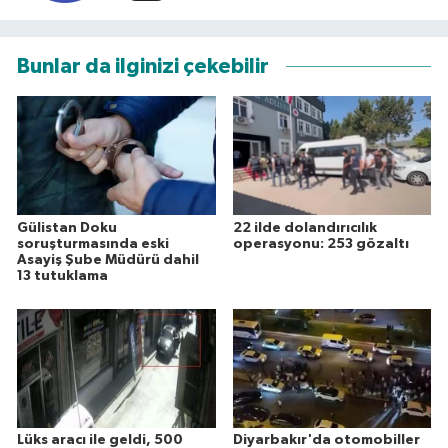
Bunlar da ilginizi çekebilir
Gülistan Doku
22 ilde dolandırıcılık
soruşturmasında eski
operasyonu: 253 gözaltı
Asayiş Şube Müdürü dahil
13 tutuklama
Lüks aracı ile geldi, 500
Diyarbakır'da otomobiller