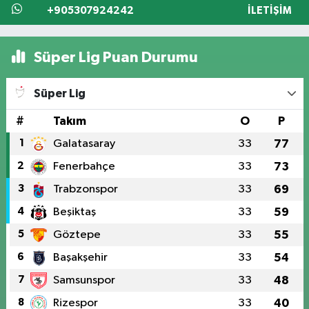
+905307924242
İLETIŞIM
Süper Lig Puan Durumu
Süper Lig
#
Takım
O
P
1
Galatasaray
33
77
2
Fenerbahçe
33
73
3
Trabzonspor
33
69
4
Beşiktaş
33
59
5
Göztepe
33
55
6
Başakşehir
33
54
7
Samsunspor
33
48
8
Rizespor
33
40