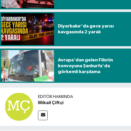
Diyarbakır'da gece yarısı
kavgasında 2 yaralı
Avrupa'dan gelen Filistin
konvoyuna Şanlıurfa'da
görkemli karşılama
EDITÖR HAKKINDA
Mikail Çiftçi