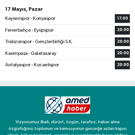
17 Mayıs, Pazar
Kayserispor - Konyaspor
17:00
Fenerbahçe - Eyüpspor
20:00
Trabzonspor - Gençlerbirliği S.K.
20:00
Kasımpaşa - Galatasaray
20:00
Antalyaspor - Kocaelispor
20:00
Vizyonumuz ilkeli, dürüst, özgün, tarafsız, haber alma
özgürlüğünü toplumun ve kamuoyunun gerçeğe açılan kapısı