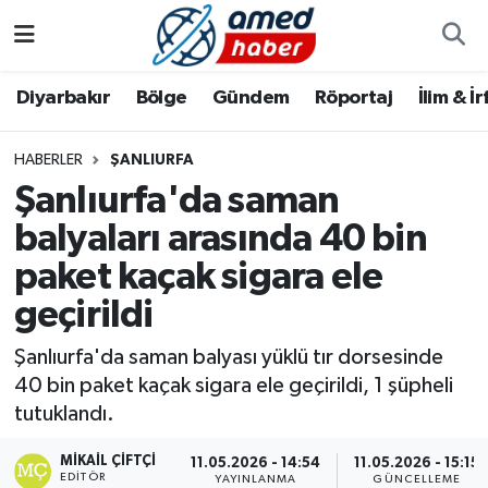
Diyarbakır
Diyarbakır
Diyarbakır Nöbetçi Eczaneler
Diyarbakır
Bölge
Gündem
Röportaj
İlim & İ
Bölge
Aile
Diyarbakır Hava Durumu
HABERLER
ŞANLIURFA
Şanlıurfa'da saman
Röportaj
Asayiş
Diyarbakır Namaz Vakitleri
balyaları arasında 40 bin
Foto Galeri
Bilim & Teknoloji
Diyarbakır Trafik Yoğunluk Haritası
paket kaçak sigara ele
Yazarlar
Bölge
Süper Lig Puan Durumu ve Fikstür
geçirildi
Şanlıurfa'da saman balyası yüklü tır dorsesinde
Dünya
Tüm Manşetler
40 bin paket kaçak sigara ele geçirildi, 1 şüpheli
tutuklandı.
Eğitim
Son Dakika Haberleri
MIKAIL ÇIFTÇI
11.05.2026 - 14:54
11.05.2026 - 15:15
Ekonomi
Haber Arşivi
EDITÖR
YAYINLANMA
GÜNCELLEME