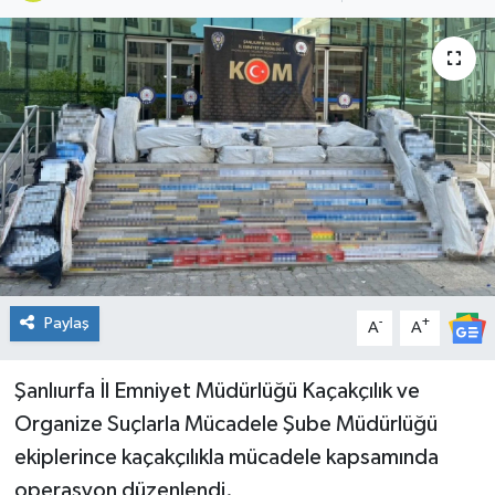
Genel
Güncel
Gündem
İlim & İrfan
Kültür & Sanat
KURDÎ
Paylaş
-
+
A
A
Sağlık
Şanlıurfa İl Emniyet Müdürlüğü Kaçakçılık ve
Organize Suçlarla Mücadele Şube Müdürlüğü
Sağlık & Yaşam
ekiplerince kaçakçılıkla mücadele kapsamında
operasyon düzenlendi.
Siyaset