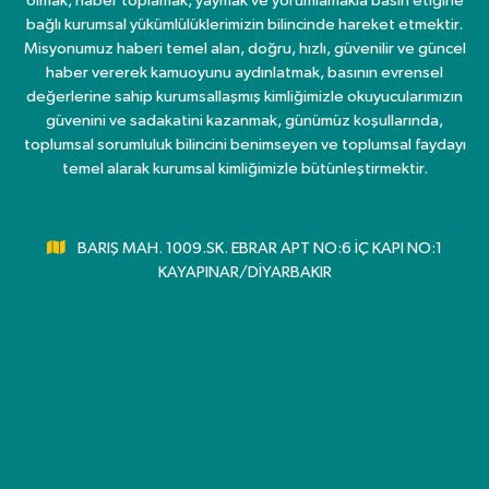
olmak, haber toplamak, yaymak ve yorumlamakla basın etiğine
bağlı kurumsal yükümlülüklerimizin bilincinde hareket etmektir.
Misyonumuz haberi temel alan, doğru, hızlı, güvenilir ve güncel
haber vererek kamuoyunu aydınlatmak, basının evrensel
değerlerine sahip kurumsallaşmış kimliğimizle okuyucularımızın
güvenini ve sadakatini kazanmak, günümüz koşullarında,
toplumsal sorumluluk bilincini benimseyen ve toplumsal faydayı
temel alarak kurumsal kimliğimizle bütünleştirmektir.
BARIŞ MAH. 1009.SK. EBRAR APT NO:6 İÇ KAPI NO:1
KAYAPINAR/DİYARBAKIR