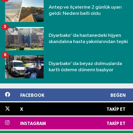
Antep ve ilçelerine 2 günlük uyarı
geldi: Nedeni belli oldu
5
Diyarbakır'da hastanedeki hijyen
skandalına hasta yakınlarından tepki
6
Diyarbakır'da beyaz dolmuşlarda
kartlı ödeme dönemi başlıyor
FACEBOOK
BEĞEN
X
TAKIP ET
INSTAGRAM
TAKIP ET