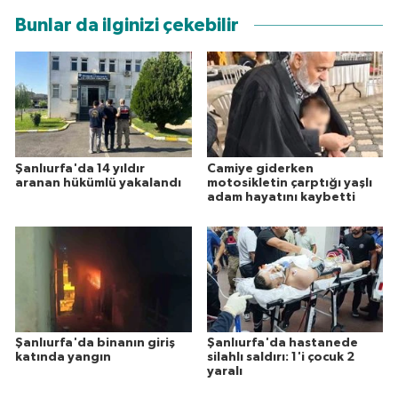
Bunlar da ilginizi çekebilir
Şanlıurfa'da 14 yıldır
Camiye giderken
aranan hükümlü yakalandı
motosikletin çarptığı yaşlı
adam hayatını kaybetti
Şanlıurfa'da binanın giriş
Şanlıurfa'da hastanede
katında yangın
silahlı saldırı: 1'i çocuk 2
yaralı