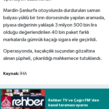
Mardin-Şanlıurfa otoyolunda durdurulan saman
Spor
balyası yüklü bir tırın dorsesinde yapılan aramada,
Yaşam
piyasa değerinin yaklaşık 3 milyon 500 bin lira
olduğu değerlendirilen 40 bin paket farklı
markalarda gümrük kaçağı sigara ele geçirildi.
Operasyonda, kaçakçılık suçundan gözaltına
alınan şüpheli, çıkarıldığı mahkemece tutuklandı.
Kaynak:
İHA
Rehber TV ve Çağrı FM'den
kanal taraması uyarısı