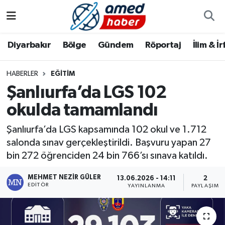
Diyarbakır
Diyarbakır
Diyarbakır Nöbetçi Eczaneler
Diyarbakır
Bölge
Gündem
Röportaj
İlim & İ
Bölge
Aile
Diyarbakır Hava Durumu
HABERLER
EĞITIM
Şanlıurfa’da LGS 102
Röportaj
Asayiş
Diyarbakır Namaz Vakitleri
okulda tamamlandı
Foto Galeri
Bilim & Teknoloji
Diyarbakır Trafik Yoğunluk Haritası
Şanlıurfa’da LGS kapsamında 102 okul ve 1.712
Yazarlar
Bölge
Süper Lig Puan Durumu ve Fikstür
salonda sınav gerçekleştirildi. Başvuru yapan 27
bin 272 öğrenciden 24 bin 766’sı sınava katıldı.
Dünya
Tüm Manşetler
MEHMET NEZIR GÜLER
13.06.2026 - 14:11
2
EDITÖR
YAYINLANMA
PAYLAŞIM
Eğitim
Son Dakika Haberleri
Ekonomi
Haber Arşivi