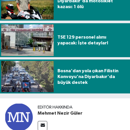
Diyarbakır'da motosiklet
kazası: 1 ölü
TSE 129 personel alımı
yapacak: İşte detaylar!
Bosna'dan yola çıkan Filistin
Konvoyu'na Diyarbakır'da
büyük destek
EDITÖR HAKKINDA
Mehmet Nezir Güler