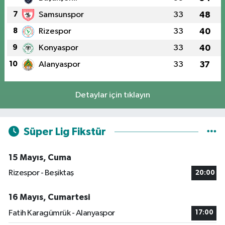
7
Samsunspor
33
48
8
Rizespor
33
40
9
Konyaspor
33
40
10
Alanyaspor
33
37
Detaylar için tıklayın
Süper Lig Fikstür
15 Mayıs, Cuma
Rizespor - Beşiktaş
20:00
16 Mayıs, Cumartesi
Fatih Karagümrük - Alanyaspor
17:00