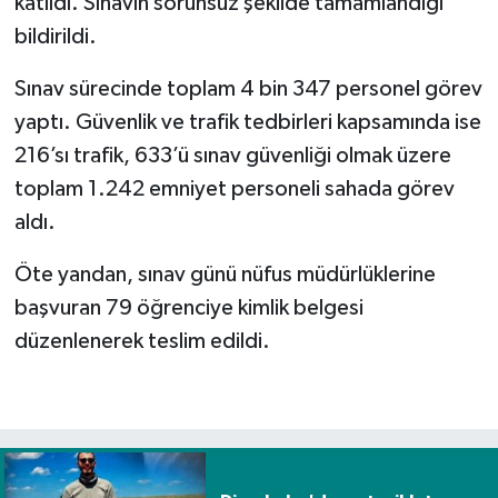
katıldı. Sınavın sorunsuz şekilde tamamlandığı
bildirildi.
Spor
Sınav sürecinde toplam 4 bin 347 personel görev
Yaşam
yaptı. Güvenlik ve trafik tedbirleri kapsamında ise
216’sı trafik, 633’ü sınav güvenliği olmak üzere
toplam 1.242 emniyet personeli sahada görev
aldı.
Öte yandan, sınav günü nüfus müdürlüklerine
başvuran 79 öğrenciye kimlik belgesi
düzenlenerek teslim edildi.