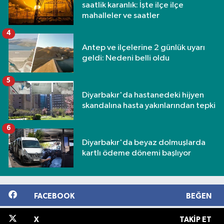
saatlik karanlık: İşte ilçe ilçe
mahalleler ve saatler
4
Antep ve ilçelerine 2 günlük uyarı
geldi: Nedeni belli oldu
5
Diyarbakır'da hastanedeki hijyen
skandalına hasta yakınlarından tepki
6
Diyarbakır'da beyaz dolmuşlarda
kartlı ödeme dönemi başlıyor
FACEBOOK
BEĞEN
X
TAKIP ET