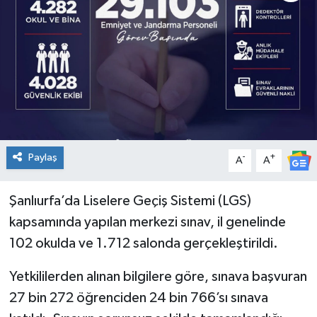
Genel
Güncel
Gündem
İlim & İrfan
Paylaş
-
+
A
A
Kültür & Sanat
Şanlıurfa’da Liselere Geçiş Sistemi (LGS)
KURDÎ
kapsamında yapılan merkezi sınav, il genelinde
Sağlık
102 okulda ve 1.712 salonda gerçekleştirildi.
Yetkililerden alınan bilgilere göre, sınava başvuran
Sağlık & Yaşam
27 bin 272 öğrenciden 24 bin 766’sı sınava
Siyaset