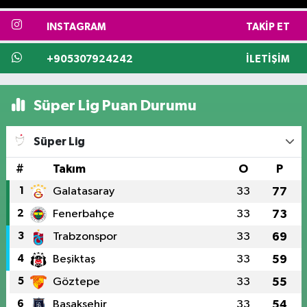
INSTAGRAM
TAKIP ET
+905307924242
İLETIŞIM
Süper Lig Puan Durumu
Süper Lig
#
Takım
O
P
1
Galatasaray
33
77
2
Fenerbahçe
33
73
3
Trabzonspor
33
69
4
Beşiktaş
33
59
5
Göztepe
33
55
6
Başakşehir
33
54