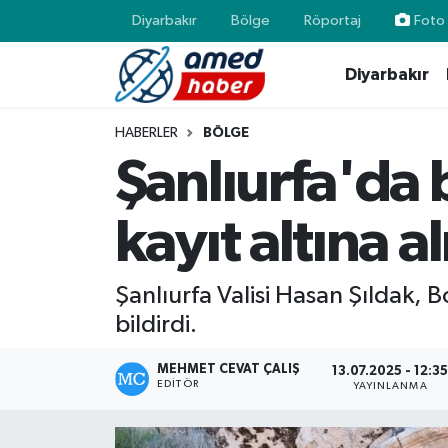
Diyarbakır
Bölge
Röportaj
Foto 
Diyarbakır
Diyarbakır
Diyarbakır
Diyarbakır Nöbetçi Eczaneler
Bölge
Aile
Diyarbakır Hava Durumu
HABERLER
BÖLGE
Şanlıurfa'da 
Röportaj
Asayiş
Diyarbakır Namaz Vakitleri
kayıt altına al
Foto Galeri
Bilim & Teknoloji
Diyarbakır Trafik Yoğunluk Haritası
Yazarlar
Bölge
Süper Lig Puan Durumu ve Fikstür
Şanlıurfa Valisi Hasan Şıldak, B
bildirdi.
Dünya
Tüm Manşetler
MEHMET CEVAT ÇALIŞ
13.07.2025 - 12:3
Eğitim
Son Dakika Haberleri
EDITÖR
YAYINLANMA
Ekonomi
Haber Arşivi