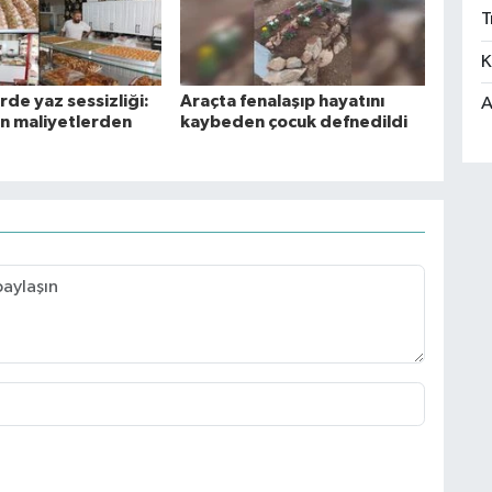
T
K
de yaz sessizliği:
Araçta fenalaşıp hayatını
A
an maliyetlerden
kaybeden çocuk defnedildi