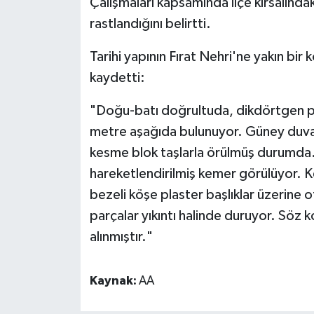
Çalışmaları kapsamında ilçe kırsalındak
rastlandığını belirtti.
Spor
Tarihi yapının Fırat Nehri'ne yakın bi
Yaşam
kaydetti:
"Doğu-batı doğrultuda, dikdörtgen pla
metre aşağıda bulunuyor. Güney duvar
kesme blok taşlarla örülmüş durumda. 
hareketlendirilmiş kemer görülüyor. Kem
bezeli köşe plaster başlıklar üzerine
parçalar yıkıntı halinde duruyor. Söz k
alınmıştır."
Kaynak:
AA