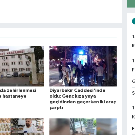
1
R
1
F
G
ıda zehirlenmesi
Diyarbakır Caddesi'inde
S
e hastaneye
oldu: Genç kıza yaya
geçidinden geçerken iki araç
1
çarptı
K
F