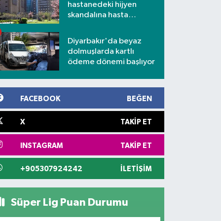
hastanedeki hijyen
skandalına hasta
yakınlarından tepki
Diyarbakır'da beyaz
dolmuşlarda kartlı
ödeme dönemi başlıyor
FACEBOOK
BEĞEN
X
TAKIP ET
INSTAGRAM
TAKIP ET
+905307924242
İLETIŞIM
Süper Lig Puan Durumu