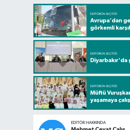
EDITÖRÜN SEÇTIĞI
Avrupa'dan gel
görkemli karş
EDITÖRÜN SEÇTIĞI
Diyarbakır'da g
EDITÖRÜN SEÇTIĞI
Müftü Vuruşkan
yaşamaya çalış
EDITÖR HAKKINDA
Mehmet Cevat Çalış