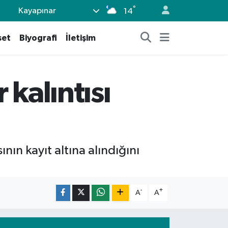
°
Kayapınar
14
set
Biyografi
İletişim
kalıntısı
nın kayıt altına alındığını
-
+
A
A