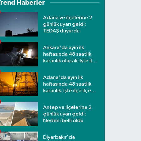
Trend Haberler
Adana ve ilçelerine 2
günlük uyarı geldi:
TEDAŞ duyurdu
Ankara'da ayın ilk
haftasında 48 saatlik
karanlık olacak: İşte ilçe
ilçe etkilenecek
mahalleler
Adana'da ayın ilk
haftasında 48 saatlik
karanlık: İşte ilçe ilçe
mahalleler ve saatler
Antep ve ilçelerine 2
günlük uyarı geldi:
Nedeni belli oldu
Diyarbakır'da