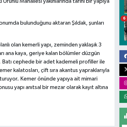
i Ürünlü Mahallesi yakınlarında tarihi bir yapıya
6
r konumda bulunduğunu aktaran Şıldak, şunları
nlı olan kemerli yapı, zeminden yaklaşık 3
ı ana kaya, geriye kalan bölümler düzgün
Batı cephede bir adet kademeli profiller ile
er kalatosları, çift sıra akantus yapraklarıyla
 oturuyor. Kemer önünde yapıya ait mimari
onusu yapı anıtsal bir mezar olarak kayıt altına