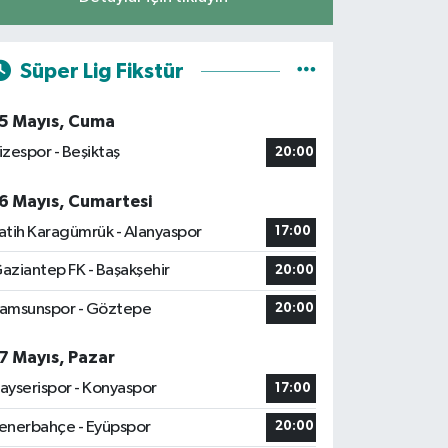
Süper Lig Fikstür
5 Mayıs, Cuma
izespor - Beşiktaş
20:00
6 Mayıs, Cumartesi
atih Karagümrük - Alanyaspor
17:00
aziantep FK - Başakşehir
20:00
amsunspor - Göztepe
20:00
7 Mayıs, Pazar
ayserispor - Konyaspor
17:00
enerbahçe - Eyüpspor
20:00