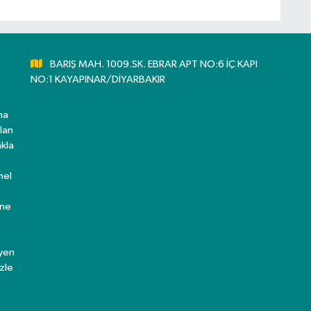
BARIŞ MAH. 1009.SK. EBRAR APT NO:6 İÇ KAPI
NO:1 KAYAPINAR/DİYARBAKIR
ma
lan
kla
mel
ine
eyen
zle