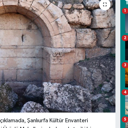
1
2
3
4
5
çıklamada, Şanlıurfa Kültür Envanteri