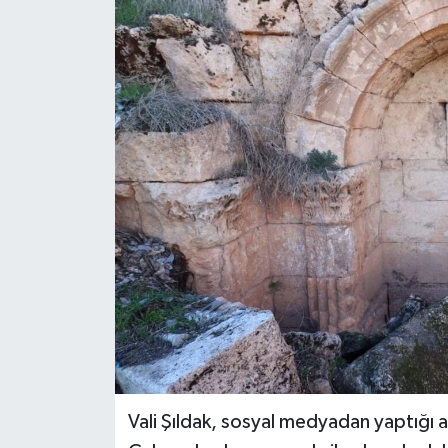
Genel
Güncel
Gündem
İlim & İrfan
Kültür & Sanat
KURDÎ
Sağlık
Sağlık & Yaşam
Vali Şıldak, sosyal medyadan yaptığı a
Siyaset