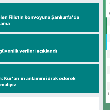
en Filistin konvoyuna Şanlıurfa'da
ılama
üvenlik verileri açıklandı
: Kur'an'ın anlamını idrak ederek
malıyız
1