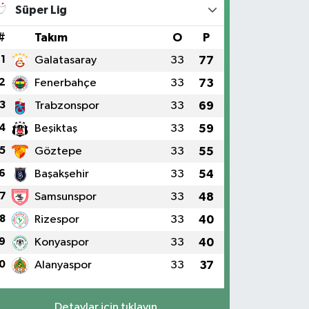
Süper Lig
#
Takım
O
P
1
Galatasaray
33
77
2
Fenerbahçe
33
73
3
Trabzonspor
33
69
4
Beşiktaş
33
59
5
Göztepe
33
55
6
Başakşehir
33
54
7
Samsunspor
33
48
8
Rizespor
33
40
9
Konyaspor
33
40
0
Alanyaspor
33
37
Detaylar için tıklayın