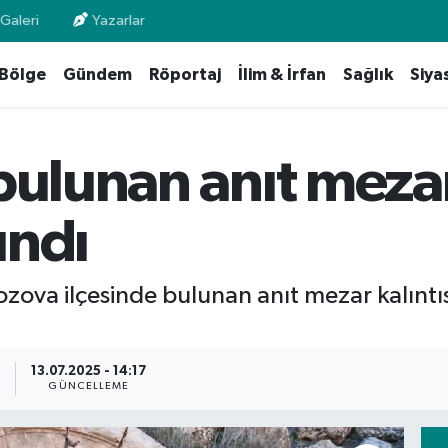
Galeri
Yazarlar
Bölge
Gündem
Röportaj
İlim & İrfan
Sağlık
Siya
bulunan anıt mezar 
ındı
ozova ilçesinde bulunan anıt mezar kalıntısı
5
13.07.2025 - 14:17
GÜNCELLEME