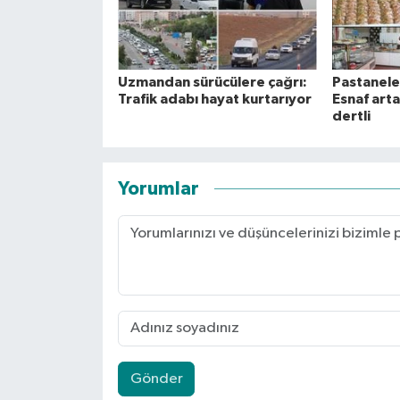
Uzmandan sürücülere çağrı:
Pastaneler
Trafik adabı hayat kurtarıyor
Esnaf art
dertli
Yorumlar
Gönder