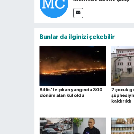
Bunlar da ilginizi çekebilir
Bitlis'te çıkan yangında 300
7 çocuk g
dönüm alan kül oldu
şüphesiyl
kaldırıldı