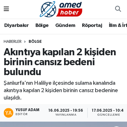
Diyarbakır
Diyarbakır
Diyarbakır Nöbetçi Eczaneler
Diyarbakır
Bölge
Gündem
Röportaj
İlim & İ
Bölge
Aile
Diyarbakır Hava Durumu
HABERLER
BÖLGE
Akıntıya kapılan 2 kişiden
Röportaj
Asayiş
Diyarbakır Namaz Vakitleri
birinin cansız bedeni
Foto Galeri
Bilim & Teknoloji
Diyarbakır Trafik Yoğunluk Haritası
bulundu
Yazarlar
Bölge
Süper Lig Puan Durumu ve Fikstür
Şanlıurfa'nın Haliliye ilçesinde sulama kanalında
akıntıya kapılan 2 kişiden birinin cansız bedenine
Dünya
Tüm Manşetler
ulaşıldı.
Eğitim
Son Dakika Haberleri
YUSUF ADAM
16.06.2025 - 19:56
17.06.2025 - 10:41
EDITÖR
YAYINLANMA
GÜNCELLEME
Ekonomi
Haber Arşivi