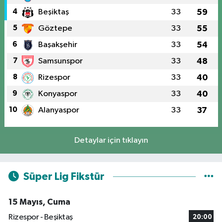
4
Beşiktaş
33
59
5
Göztepe
33
55
6
Başakşehir
33
54
7
Samsunspor
33
48
8
Rizespor
33
40
9
Konyaspor
33
40
10
Alanyaspor
33
37
Detaylar için tıklayın
Süper Lig Fikstür
15 Mayıs, Cuma
Rizespor - Beşiktaş
20:00