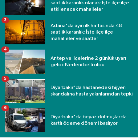
saatlik karanlık olacak: İşte ilçe ilçe
etkilenecek mahalleler
3
Adana'da ayın ilk haftasında 48
saatlik karanlık: İşte ilçe ilçe
mahalleler ve saatler
4
Antep ve ilçelerine 2 günlük uyarı
geldi: Nedeni belli oldu
5
Diyarbakır'da hastanedeki hijyen
skandalına hasta yakınlarından tepki
6
Diyarbakır'da beyaz dolmuşlarda
kartlı ödeme dönemi başlıyor