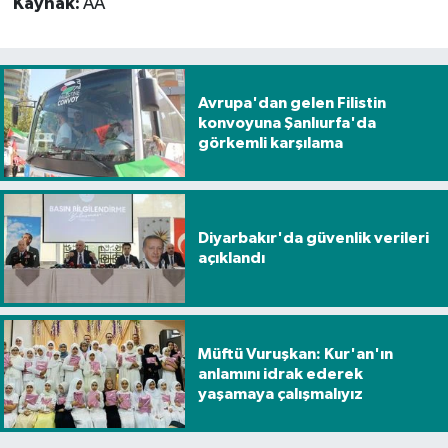
Kaynak:
AA
Avrupa'dan gelen Filistin
konvoyuna Şanlıurfa'da
görkemli karşılama
Diyarbakır'da güvenlik verileri
açıklandı
Müftü Vuruşkan: Kur'an'ın
anlamını idrak ederek
yaşamaya çalışmalıyız