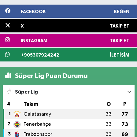
FACEBOOK
BEĞEN
X
TAKIP ET
INSTAGRAM
TAKIP ET
+905307924242
İLETIŞIM
Süper Lig Puan Durumu
Süper Lig
#
Takım
O
P
1
Galatasaray
33
77
2
Fenerbahçe
33
73
3
Trabzonspor
33
69