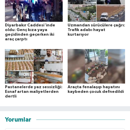
Diyarbakır Caddesi'inde
Uzmandan sürücülere çağrı:
oldu: Genç kıza yaya
Trafik adabı hayat
geçidinden geçerken iki
kurtarıyor
araç çarptı
Pastanelerde yaz sessizliği:
Araçta fenalaşıp hayatını
Esnaf artan maliyetlerden
kaybeden çocuk defnedildi
dertli
Yorumlar