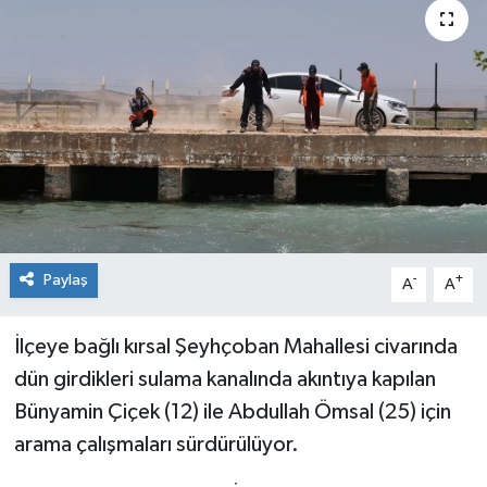
Genel
Güncel
Gündem
İlim & İrfan
Kültür & Sanat
Paylaş
-
+
A
A
KURDÎ
İlçeye bağlı kırsal Şeyhçoban Mahallesi civarında
Sağlık
dün girdikleri sulama kanalında akıntıya kapılan
Bünyamin Çiçek (12) ile Abdullah Ömsal (25) için
Sağlık & Yaşam
arama çalışmaları sürdürülüyor.
Siyaset