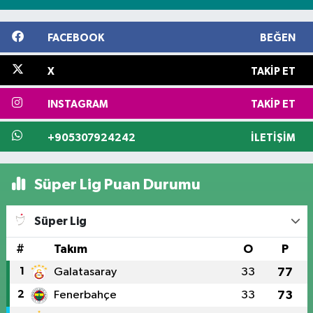
FACEBOOK
BEĞEN
X
TAKIP ET
INSTAGRAM
TAKIP ET
+905307924242
İLETIŞIM
Süper Lig Puan Durumu
Süper Lig
#
Takım
O
P
1
Galatasaray
33
77
2
Fenerbahçe
33
73