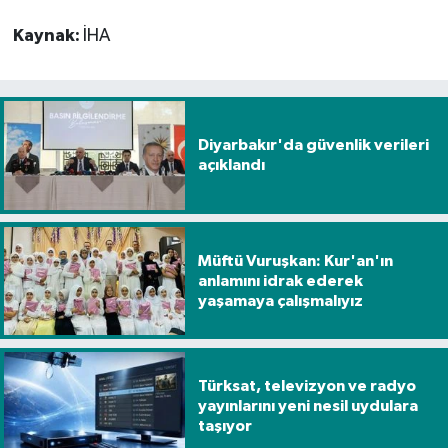
Kaynak:
İHA
Spor
Yaşam
Diyarbakır'da güvenlik verileri
açıklandı
Müftü Vuruşkan: Kur'an'ın
anlamını idrak ederek
yaşamaya çalışmalıyız
Türksat, televizyon ve radyo
yayınlarını yeni nesil uydulara
taşıyor