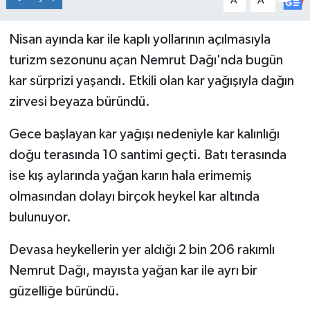
A
A
Genel
Nisan ayında kar ile kaplı yollarının açılmasıyla
turizm sezonunu açan Nemrut Dağı'nda bugün
Güncel
kar sürprizi yaşandı. Etkili olan kar yağışıyla dağın
Gündem
zirvesi beyaza büründü.
İlim & İrfan
Gece başlayan kar yağışı nedeniyle kar kalınlığı
doğu terasında 10 santimi geçti. Batı terasında
Kültür & Sanat
ise kış aylarında yağan karın hala erimemiş
olmasından dolayı birçok heykel kar altında
KURDÎ
bulunuyor.
Sağlık
Devasa heykellerin yer aldığı 2 bin 206 rakımlı
Nemrut Dağı, mayısta yağan kar ile ayrı bir
Sağlık & Yaşam
güzelliğe büründü.
Siyaset