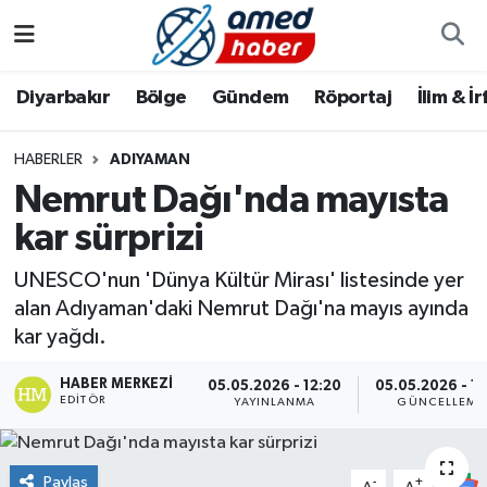
Diyarbakır
Diyarbakır
Diyarbakır Nöbetçi Eczaneler
Diyarbakır
Bölge
Gündem
Röportaj
İlim & İ
Bölge
Aile
Diyarbakır Hava Durumu
HABERLER
ADIYAMAN
Nemrut Dağı'nda mayısta
Röportaj
Asayiş
Diyarbakır Namaz Vakitleri
kar sürprizi
Foto Galeri
Bilim & Teknoloji
Diyarbakır Trafik Yoğunluk Haritası
UNESCO'nun 'Dünya Kültür Mirası' listesinde yer
Yazarlar
Bölge
Süper Lig Puan Durumu ve Fikstür
alan Adıyaman'daki Nemrut Dağı'na mayıs ayında
kar yağdı.
Dünya
Tüm Manşetler
HABER MERKEZI
05.05.2026 - 12:20
05.05.2026 - 14
EDITÖR
YAYINLANMA
GÜNCELLEME
Eğitim
Son Dakika Haberleri
Ekonomi
Haber Arşivi
Paylaş
-
+