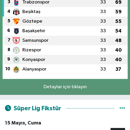
3
Trabzonspor
33
69
4
Beşiktaş
33
59
5
Göztepe
33
55
6
Başakşehir
33
54
7
Samsunspor
33
48
8
Rizespor
33
40
9
Konyaspor
33
40
10
Alanyaspor
33
37
Detaylar için tıklayın
Süper Lig Fikstür
15 Mayıs, Cuma