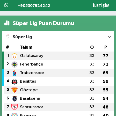
+905307924242
İLETIŞIM
Süper Lig Puan Durumu
Süper Lig
#
Takım
O
P
1
Galatasaray
33
77
2
Fenerbahçe
33
73
3
Trabzonspor
33
69
4
Beşiktaş
33
59
5
Göztepe
33
55
6
Başakşehir
33
54
7
Samsunspor
33
48
8
Rizespor
33
40