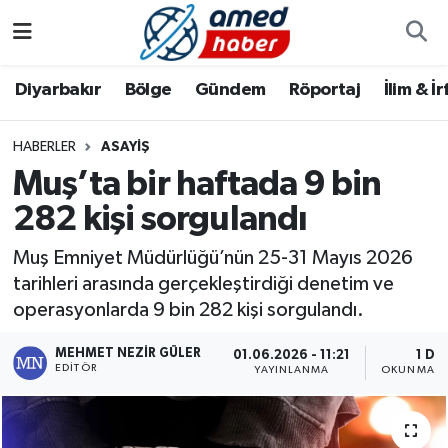
Diyarbakır
Diyarbakır
Diyarbakır Nöbetçi Eczaneler
Diyarbakır
Bölge
Gündem
Röportaj
İlim & İ
Bölge
Aile
Diyarbakır Hava Durumu
HABERLER
ASAYIŞ
Muş’ta bir haftada 9 bin
Röportaj
Asayiş
Diyarbakır Namaz Vakitleri
282 kişi sorgulandı
Foto Galeri
Bilim & Teknoloji
Diyarbakır Trafik Yoğunluk Haritası
Muş Emniyet Müdürlüğü’nün 25-31 Mayıs 2026
Yazarlar
Bölge
Süper Lig Puan Durumu ve Fikstür
tarihleri arasında gerçekleştirdiği denetim ve
operasyonlarda 9 bin 282 kişi sorgulandı.
Dünya
Tüm Manşetler
MEHMET NEZIR GÜLER
01.06.2026 - 11:21
1 DK
EDITÖR
YAYINLANMA
OKUNMA S
Eğitim
Son Dakika Haberleri
Ekonomi
Haber Arşivi