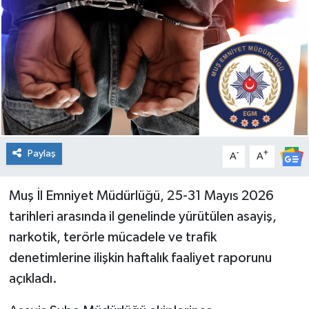
Genel
Güncel
Gündem
İlim & İrfan
Paylaş
-
+
A
A
Kültür & Sanat
Muş İl Emniyet Müdürlüğü, 25-31 Mayıs 2026
KURDÎ
tarihleri arasında il genelinde yürütülen asayiş,
Sağlık
narkotik, terörle mücadele ve trafik
denetimlerine ilişkin haftalık faaliyet raporunu
Sağlık & Yaşam
açıkladı.
Siyaset