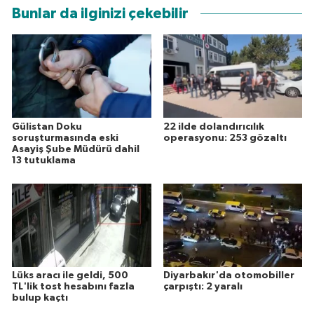
Bunlar da ilginizi çekebilir
Gülistan Doku
22 ilde dolandırıcılık
soruşturmasında eski
operasyonu: 253 gözaltı
Asayiş Şube Müdürü dahil
13 tutuklama
Lüks aracı ile geldi, 500
Diyarbakır'da otomobiller
TL'lik tost hesabını fazla
çarpıştı: 2 yaralı
bulup kaçtı