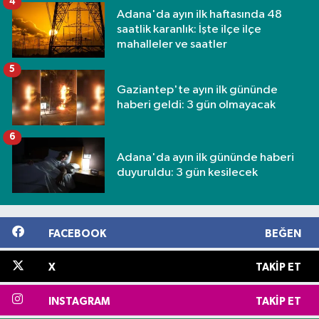
4
Adana'da ayın ilk haftasında 48
saatlik karanlık: İşte ilçe ilçe
mahalleler ve saatler
5
Gaziantep'te ayın ilk gününde
haberi geldi: 3 gün olmayacak
6
Adana'da ayın ilk gününde haberi
duyuruldu: 3 gün kesilecek
FACEBOOK
BEĞEN
X
TAKIP ET
INSTAGRAM
TAKIP ET