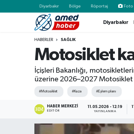
Diyarbakır
Bölge
Röportaj
Foto 
Diyarbakır
Diyarbakır
Diyarbakır
Diyarbakır Nöbetçi Eczaneler
Bölge
Aile
Diyarbakır Hava Durumu
HABERLER
SAĞLIK
Motosiklet ka
Röportaj
Asayiş
Diyarbakır Namaz Vakitleri
Foto Galeri
Bilim & Teknoloji
Diyarbakır Trafik Yoğunluk Haritası
İçişleri Bakanlığı, motosikletle
üzerine 2026–2027 Motosiklet 
Yazarlar
Bölge
Süper Lig Puan Durumu ve Fikstür
#Motosiklet
#Kaza
#Eylem planı
Dünya
Tüm Manşetler
HABER MERKEZI
11.05.2026 - 12:19
1
EDITÖR
YAYINLANMA
Eğitim
Son Dakika Haberleri
Ekonomi
Haber Arşivi