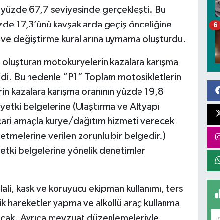
e yüzde 67,7 seviyesinde gerçekleşti. Bu
yüzde 17,3’ünü kavşaklarda geçiş önceliğine
6
e ve değiştirme kurallarına uymama oluşturdu.
 oluşturan motokuryelerin kazalara karışma
ldi. Bu nedenle “P1” Toplam motosikletlerin
in kazalara karışma oranının yüzde 19,8
yetki belgelerine (Ulaştırma ve Altyapı
e ticari amaçla kurye/dağıtım hizmeti verecek
letmelerine verilen zorunlu bir belgedir.)
yetki belgelerine yönelik denetimler
ihlali, kask ve koruyucu ekipman kullanımı, ters
ik hareketler yapma ve alkollü araç kullanma
rılacak. Ayrıca mevzuat düzenlemeleriyle