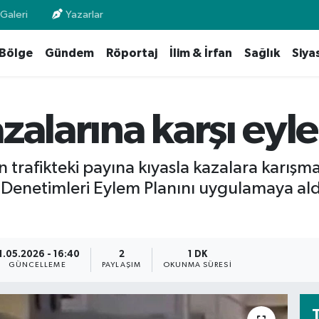
Galeri
Yazarlar
Bölge
Gündem
Röportaj
İlim & İrfan
Sağlık
Siya
zalarına karşı eyl
rin trafikteki payına kıyasla kazalara karış
Denetimleri Eylem Planını uygulamaya ald
1.05.2026 - 16:40
2
1 DK
GÜNCELLEME
PAYLAŞIM
OKUNMA SÜRESI