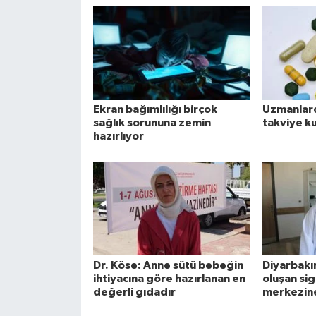
Ekran bağımlılığı birçok
Uzmanlard
sağlık sorununa zemin
takviye ku
hazırlıyor
Dr. Köse: Anne sütü bebeğin
Diyarbakı
ihtiyacına göre hazırlanan en
oluşan si
değerli gıdadır
merkezin