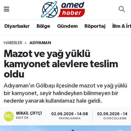
Diyarbakır
Diyarbakır
Diyarbakır Nöbetçi Eczaneler
Diyarbakır
Bölge
Gündem
Röportaj
İlim & İ
Bölge
Aile
Diyarbakır Hava Durumu
HABERLER
ADIYAMAN
Mazot ve yağ yüklü
Röportaj
Asayiş
Diyarbakır Namaz Vakitleri
kamyonet alevlere teslim
Foto Galeri
Bilim & Teknoloji
Diyarbakır Trafik Yoğunluk Haritası
oldu
Yazarlar
Bölge
Süper Lig Puan Durumu ve Fikstür
Adıyaman'ın Gölbaşı ilçesinde mazot ve yağ yüklü
bir kamyonet, seyir halindeyken bilinmeyen bir
Dünya
Tüm Manşetler
nedenle yanarak kullanılamaz hale geldi.
Eğitim
Son Dakika Haberleri
MIKAIL ÇIFTÇI
02.06.2026 - 14:08
02.06.2026 - 14:
EDITÖR
YAYINLANMA
GÜNCELLEME
Ekonomi
Haber Arşivi