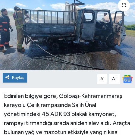
Genel
Güncel
Gündem
İlim & İrfan
Kültür & Sanat
Paylaş
-
+
A
A
KURDÎ
Edinilen bilgiye göre, Gölbaşı-Kahramanmaraş
Sağlık
karayolu Çelik rampasında Salih Ünal
yönetimindeki 45 ADK 93 plakalı kamyonet,
Sağlık & Yaşam
rampayı tırmandığı sırada aniden alev aldı. Araçta
bulunan yağ ve mazotun etkisiyle yangın kısa
Siyaset