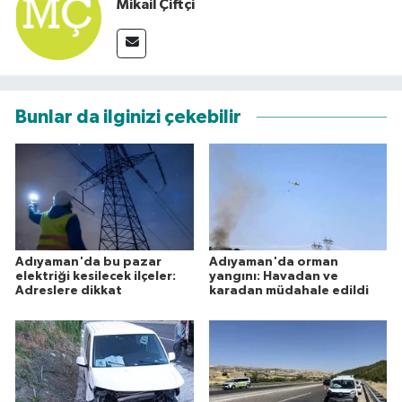
Mikail Çiftçi
Bunlar da ilginizi çekebilir
Adıyaman'da bu pazar
Adıyaman'da orman
elektriği kesilecek ilçeler:
yangını: Havadan ve
Adreslere dikkat
karadan müdahale edildi