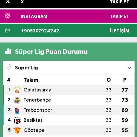
X
TAKIP ET
INSTAGRAM
TAKIP ET
+905307924242
İLETIŞIM
Süper Lig Puan Durumu
Süper Lig
#
Takım
O
P
1
Galatasaray
33
77
2
Fenerbahçe
33
73
3
Trabzonspor
33
69
4
Beşiktaş
33
59
5
Göztepe
33
55