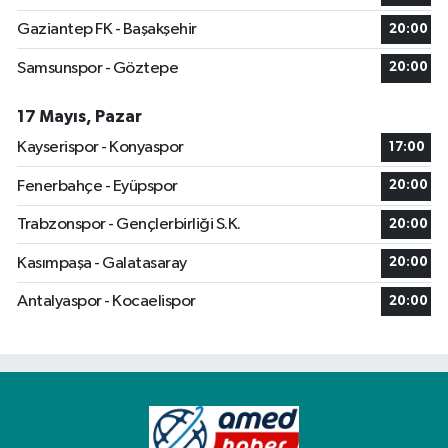
Gaziantep FK - Başakşehir
20:00
Samsunspor - Göztepe
20:00
17 Mayıs, Pazar
Kayserispor - Konyaspor
17:00
Fenerbahçe - Eyüpspor
20:00
Trabzonspor - Gençlerbirliği S.K.
20:00
Kasımpaşa - Galatasaray
20:00
Antalyaspor - Kocaelispor
20:00