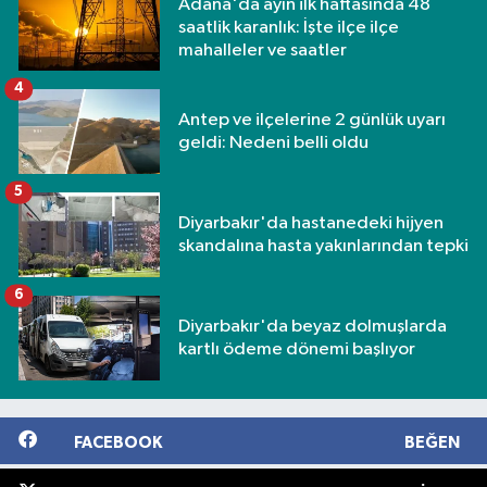
Adana'da ayın ilk haftasında 48
saatlik karanlık: İşte ilçe ilçe
mahalleler ve saatler
4
Antep ve ilçelerine 2 günlük uyarı
geldi: Nedeni belli oldu
5
Diyarbakır'da hastanedeki hijyen
skandalına hasta yakınlarından tepki
6
Diyarbakır'da beyaz dolmuşlarda
kartlı ödeme dönemi başlıyor
FACEBOOK
BEĞEN