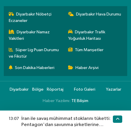
Diyarbakır Nöbetçi
Diyarbakır Hava Durumu
Eczaneler
Diyarbakır Namaz
Diyarbakır Trafik
Vakitleri
Yoğunluk Haritası
Süper Lig Puan Durumu
Tüm Manşetler
ve Fikstür
Son Dakika Haberleri
Haber Arşivi
Diyarbakır
Bölge
Röportaj
Foto Galeri
Yazarlar
Haber Yazılımı:
TE Bilişim
İran ile savaş mühimmat stoklarını tüketti:
13:07
Pentagon'dan savunma şirketlerine
hızlanın çağrısı