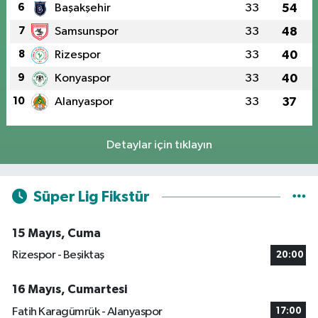
6
Başakşehir
33
54
7
Samsunspor
33
48
8
Rizespor
33
40
9
Konyaspor
33
40
10
Alanyaspor
33
37
Detaylar için tıklayın
Süper Lig Fikstür
15 Mayıs, Cuma
Rizespor - Beşiktaş
20:00
16 Mayıs, Cumartesi
Fatih Karagümrük - Alanyaspor
17:00