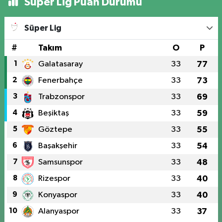
Süper Lig Puan Durumu
Süper Lig
#
Takım
O
P
1
Galatasaray
33
77
2
Fenerbahçe
33
73
3
Trabzonspor
33
69
4
Beşiktaş
33
59
5
Göztepe
33
55
6
Başakşehir
33
54
7
Samsunspor
33
48
8
Rizespor
33
40
9
Konyaspor
33
40
10
Alanyaspor
33
37