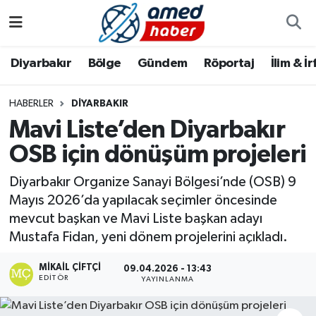
Diyarbakır
Diyarbakır
Diyarbakır Nöbetçi Eczaneler
Diyarbakır
Bölge
Gündem
Röportaj
İlim & İ
Bölge
Aile
Diyarbakır Hava Durumu
HABERLER
DIYARBAKIR
Mavi Liste’den Diyarbakır
Röportaj
Asayiş
Diyarbakır Namaz Vakitleri
OSB için dönüşüm projeleri
Foto Galeri
Bilim & Teknoloji
Diyarbakır Trafik Yoğunluk Haritası
Diyarbakır Organize Sanayi Bölgesi’nde (OSB) 9
Yazarlar
Bölge
Süper Lig Puan Durumu ve Fikstür
Mayıs 2026’da yapılacak seçimler öncesinde
mevcut başkan ve Mavi Liste başkan adayı
Dünya
Tüm Manşetler
Mustafa Fidan, yeni dönem projelerini açıkladı.
MIKAIL ÇIFTÇI
Eğitim
Son Dakika Haberleri
09.04.2026 - 13:43
EDITÖR
YAYINLANMA
Ekonomi
Haber Arşivi