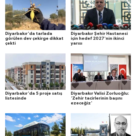
Diyarbakır'da tarlada
Diyarbakır Şehir Hastanesi
görülen dev çekirge dikkat
için hedef 2027'nin ikinci
çekti
yarısı
Diyarbakır'da 5 proje satış
Diyarbakır Valisi Zorluoğlu:
listesinde
'Zehir tacirlerinin başını
ezeceğiz'