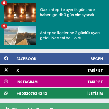
5
Gaziantep'te ayın ilk gününde
haberi geldi: 3 gün olmayacak
6
Antep ve ilçelerine 2 günlük uyarı
geldi: Nedeni belli oldu
FACEBOOK
BEĞEN
X
TAKIP ET
INSTAGRAM
TAKIP ET
+905307924242
İLETIŞIM