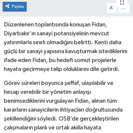
Paylaş
-
+
A
A
Genel
Düzenlenen toplantısında konuşan Fidan,
Güncel
Diyarbakır’ın sanayi potansiyelinin mevcut
Gündem
yatırımlarla sınırlı olmadığını belirtti. Kenti daha
güçlü bir sanayi yapısına kavuşturmak istediklerini
İlim & İrfan
ifade eden Fidan, bu hedefi somut projelerle
hayata geçirmeye talip olduklarını dile getirdi.
Kültür & Sanat
Görev süreleri boyunca şeffaf, ulaşılabilir ve
KURDÎ
hesap verebilir bir yönetim anlayışı
benimsediklerini vurgulayan Fidan, alınan tüm
Sağlık
kararların sanayicilerin ihtiyaçları doğrultusunda
Sağlık & Yaşam
şekillendiğini söyledi. OSB’de gerçekleştirilen
çalışmaların planlı ve ortak akılla hayata
Siyaset