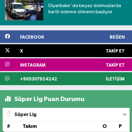
Diyarbakır'da beyaz dolmuşlarda
kartlı ödeme dönemi başlıyor
FACEBOOK
BEĞEN
X
TAKIP ET
INSTAGRAM
TAKIP ET
+905307924242
İLETIŞIM
Süper Lig Puan Durumu
Süper Lig
#
Takım
O
P