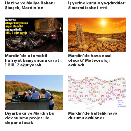
Hazine ve Maliye Bakanı
İş yerine kurşun yağdırdılar:
Şimşek, Mardin'de
5 mermi isabet etti
Mardin'de otomobil
Mardin'de hava nasıl
hafriyat kamyonuna çarptı:
olacak? Meteoroloji
1 ölü, 2 ağır yaralı
açıkladı
Diyarbakır ve Mardin bu
Mardin'de haftalık hava
dev sulama projesi ile
durumu açıklandı
depar atacak