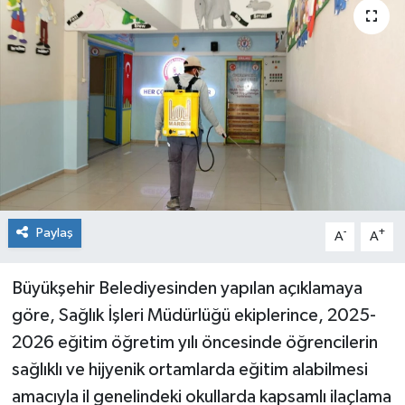
Genel
Güncel
Gündem
İlim & İrfan
Kültür & Sanat
Paylaş
-
+
A
A
KURDÎ
Büyükşehir Belediyesinden yapılan açıklamaya
Sağlık
göre, Sağlık İşleri Müdürlüğü ekiplerince, 2025-
2026 eğitim öğretim yılı öncesinde öğrencilerin
Sağlık & Yaşam
sağlıklı ve hijyenik ortamlarda eğitim alabilmesi
amacıyla il genelindeki okullarda kapsamlı ilaçlama
Siyaset