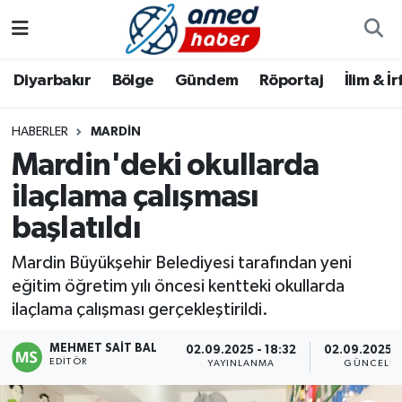
Diyarbakır
Diyarbakır
Diyarbakır Nöbetçi Eczaneler
Diyarbakır
Bölge
Gündem
Röportaj
İlim & İ
Bölge
Aile
Diyarbakır Hava Durumu
HABERLER
MARDIN
Mardin'deki okullarda
Röportaj
Asayiş
Diyarbakır Namaz Vakitleri
ilaçlama çalışması
Foto Galeri
Bilim & Teknoloji
Diyarbakır Trafik Yoğunluk Haritası
başlatıldı
Yazarlar
Bölge
Süper Lig Puan Durumu ve Fikstür
Mardin Büyükşehir Belediyesi tarafından yeni
eğitim öğretim yılı öncesi kentteki okullarda
Dünya
Tüm Manşetler
ilaçlama çalışması gerçekleştirildi.
Eğitim
Son Dakika Haberleri
MEHMET SAIT BAL
02.09.2025 - 18:32
02.09.2025 -
EDITÖR
YAYINLANMA
GÜNCELLE
Ekonomi
Haber Arşivi