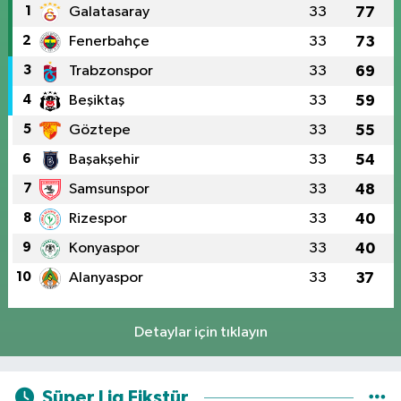
1
Galatasaray
33
77
2
Fenerbahçe
33
73
3
Trabzonspor
33
69
4
Beşiktaş
33
59
5
Göztepe
33
55
6
Başakşehir
33
54
7
Samsunspor
33
48
8
Rizespor
33
40
9
Konyaspor
33
40
10
Alanyaspor
33
37
Detaylar için tıklayın
Süper Lig Fikstür