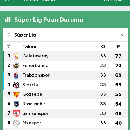
+905307924242
İLETIŞIM
Süper Lig Puan Durumu
Süper Lig
#
Takım
O
P
1
Galatasaray
33
77
2
Fenerbahçe
33
73
3
Trabzonspor
33
69
4
Beşiktaş
33
59
5
Göztepe
33
55
6
Başakşehir
33
54
7
Samsunspor
33
48
8
Rizespor
33
40