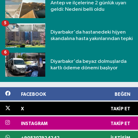
Antep ve ilçelerine 2 günlük uyarı
geldi: Nedeni belli oldu
5
Diyarbakır'da hastanedeki hijyen
skandalına hasta yakınlarından tepki
6
Diyarbakır'da beyaz dolmuşlarda
kartlı ödeme dönemi başlıyor
FACEBOOK
BEĞEN
X
TAKIP ET
INSTAGRAM
TAKIP ET