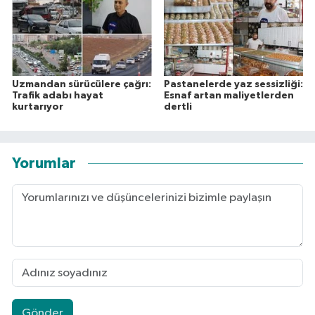
Uzmandan sürücülere çağrı:
Pastanelerde yaz sessizliği:
Trafik adabı hayat
Esnaf artan maliyetlerden
kurtarıyor
dertli
Yorumlar
Gönder