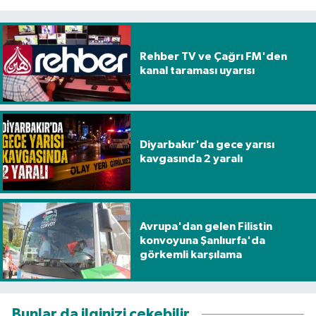
Rehber TV ve Çağrı FM'den
kanal taraması uyarısı
Diyarbakır'da gece yarısı
kavgasında 2 yaralı
Avrupa'dan gelen Filistin
konvoyuna Şanlıurfa'da
görkemli karşılama
Bunlar da ilginizi çekebilir