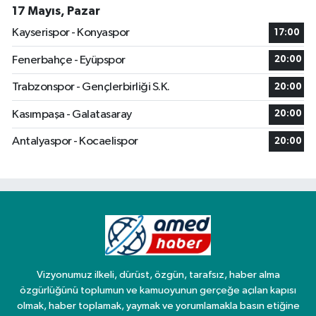
17 Mayıs, Pazar
Kayserispor - Konyaspor
17:00
Fenerbahçe - Eyüpspor
20:00
Trabzonspor - Gençlerbirliği S.K.
20:00
Kasımpaşa - Galatasaray
20:00
Antalyaspor - Kocaelispor
20:00
Vizyonumuz ilkeli, dürüst, özgün, tarafsız, haber alma
özgürlüğünü toplumun ve kamuoyunun gerçeğe açılan kapısı
olmak, haber toplamak, yaymak ve yorumlamakla basın etiğine