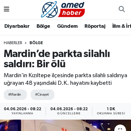
Diyarbakır
Diyarbakır
Diyarbakır Nöbetçi Eczaneler
Diyarbakır
Bölge
Gündem
Röportaj
İlim & İ
Bölge
Aile
Diyarbakır Hava Durumu
HABERLER
BÖLGE
Mardin’de parkta silahlı
Röportaj
Asayiş
Diyarbakır Namaz Vakitleri
saldırı: Bir ölü
Foto Galeri
Bilim & Teknoloji
Diyarbakır Trafik Yoğunluk Haritası
Mardin'in Kızıltepe ilçesinde parkta silahlı saldırıya
Yazarlar
Bölge
Süper Lig Puan Durumu ve Fikstür
uğrayan 48 yaşındaki D.K. hayatını kaybetti
#Mardin
#Cinayet
Dünya
Tüm Manşetler
04.06.2026 - 08:22
04.06.2026 - 08:22
1 DK
Eğitim
Son Dakika Haberleri
YAYINLANMA
GÜNCELLEME
OKUNMA SÜRESI
Ekonomi
Haber Arşivi