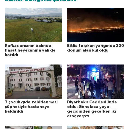
Kafkas arısının balında
Bitlis'te çıkan yangında 300
hasat heyecanına vali de
dönüm alan kül oldu
katıldı
7 çocuk gıda zehirlenmesi
Diyarbakır Caddesi'inde
şüphesiyle hastaneye
oldu: Genç kıza yaya
kaldırıldı
geçidinden geçerken iki
araç çarptı