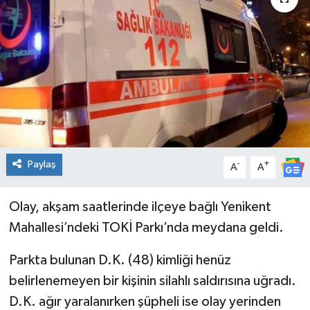
Genel
Güncel
Gündem
İlim & İrfan
Paylaş
Kültür & Sanat
-
+
A
A
KURDÎ
Olay, akşam saatlerinde ilçeye bağlı Yenikent
Mahallesi’ndeki TOKİ Parkı’nda meydana geldi.
Sağlık
Parkta bulunan D.K. (48) kimliği henüz
Sağlık & Yaşam
belirlenemeyen bir kişinin silahlı saldırısına uğradı.
D.K. ağır yaralanırken şüpheli ise olay yerinden
Siyaset