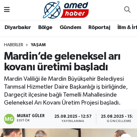
Diyarbakır
Diyarbakır
Diyarbakır Nöbetçi Eczaneler
Diyarbakır
Bölge
Gündem
Röportaj
İlim & İ
Bölge
Aile
Diyarbakır Hava Durumu
HABERLER
YAŞAM
Mardin’de geleneksel arı
Röportaj
Asayiş
Diyarbakır Namaz Vakitleri
kovanı üretimi başladı
Foto Galeri
Bilim & Teknoloji
Diyarbakır Trafik Yoğunluk Haritası
Mardin Valiliği ile Mardin Büyükşehir Belediyesi
Yazarlar
Bölge
Süper Lig Puan Durumu ve Fikstür
Tarımsal Hizmetler Daire Başkanlığı iş birliğinde,
Dargeçit ilçesine bağlı Temelli Mahallesinde
Dünya
Tüm Manşetler
Geleneksel Arı Kovanı Üretim Projesi başladı.
MURAT GÜLER
Eğitim
Son Dakika Haberleri
25.08.2025 - 12:57
25.08.2025 - 15:1
EDITÖR
YAYINLANMA
GÜNCELLEME
Ekonomi
Haber Arşivi