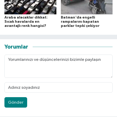
Araba alacaklar dikkat:
Batman'da engelli
Sıcak havalarda en
rampalarını kapatan
avantajlı renk hangisi?
parklar tepki çekiyor
Yorumlar
Gönder