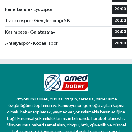
Fenerbahçe - Eyüpspor
20:00
Trabzonspor - Gençlerbirliği S.K.
20:00
Kasımpaşa - Galatasaray
20:00
Antalyaspor - Kocaelispor
20:00
Vizyonumuz ilkeli, dürüst, özgün, tarafsız, haber alma
özgürlüğünü toplumun ve kamuoyunun gerçeğe açılan kapısı
olmak, haber toplamak, yaymak ve yorumlamakla basın etiğine
bağlı kurumsal yükümlülüklerimizin bilincinde hareket etmektir.
Misyonumuz haberi temel alan, doğru, hızlı, güvenilir ve güncel
haber vererek kamuoyunu aydınlatmak, basının evrensel