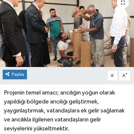
Genel
Güncel
Gündem
İlim & İrfan
Kültür & Sanat
Paylaş
-
+
A
A
KURDÎ
Projenin temel amacı; arıcılığın yoğun olarak
yapıldığı bölgede arıcılığı geliştirmek,
Sağlık
yaygınlaştırmak, vatandaşlara ek gelir sağlamak
Sağlık & Yaşam
ve arıcılıkla ilgilenen vatandaşların gelir
seviyelerini yükseltmektir.
Siyaset