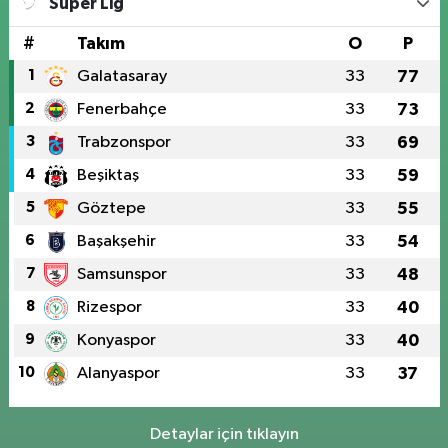
Süper Lig
#
Takım
O
P
1
Galatasaray
33
77
2
Fenerbahçe
33
73
3
Trabzonspor
33
69
4
Beşiktaş
33
59
5
Göztepe
33
55
6
Başakşehir
33
54
7
Samsunspor
33
48
8
Rizespor
33
40
9
Konyaspor
33
40
10
Alanyaspor
33
37
Detaylar için tıklayın