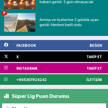
haberi geldi: 3 gün olmayacak
6
Antep ve ilçelerine 2 günlük uyarı
geldi: Nedeni belli oldu
FACEBOOK
BEĞEN
X
TAKIP ET
INSTAGRAM
TAKIP ET
+905307924242
İLETIŞIM
Süper Lig Puan Durumu