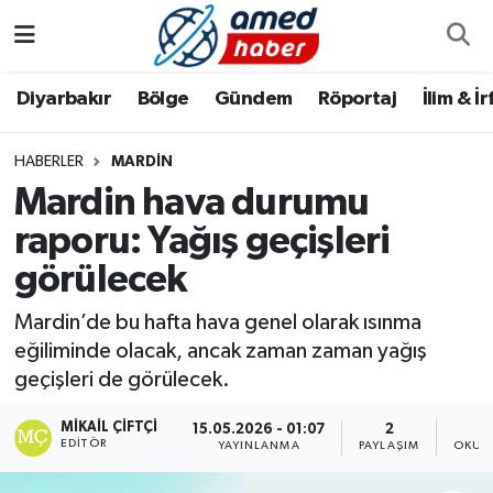
Diyarbakır
Diyarbakır
Diyarbakır Nöbetçi Eczaneler
Diyarbakır
Bölge
Gündem
Röportaj
İlim & İ
Bölge
Aile
Diyarbakır Hava Durumu
HABERLER
MARDIN
Mardin hava durumu
Röportaj
Asayiş
Diyarbakır Namaz Vakitleri
raporu: Yağış geçişleri
Foto Galeri
Bilim & Teknoloji
Diyarbakır Trafik Yoğunluk Haritası
görülecek
Yazarlar
Bölge
Süper Lig Puan Durumu ve Fikstür
Mardin’de bu hafta hava genel olarak ısınma
eğiliminde olacak, ancak zaman zaman yağış
Dünya
Tüm Manşetler
geçişleri de görülecek.
Eğitim
Son Dakika Haberleri
MIKAIL ÇIFTÇI
15.05.2026 - 01:07
2
EDITÖR
YAYINLANMA
PAYLAŞIM
OKUN
Ekonomi
Haber Arşivi