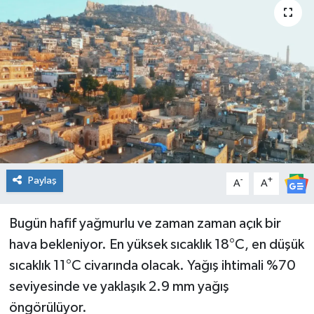
Genel
Güncel
Gündem
İlim & İrfan
Kültür & Sanat
Paylaş
-
+
A
A
KURDÎ
Bugün hafif yağmurlu ve zaman zaman açık bir
Sağlık
hava bekleniyor. En yüksek sıcaklık 18°C, en düşük
sıcaklık 11°C civarında olacak. Yağış ihtimali %70
Sağlık & Yaşam
seviyesinde ve yaklaşık 2.9 mm yağış
öngörülüyor.
Siyaset