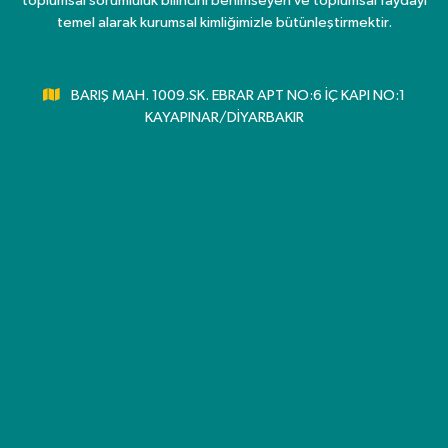
toplumsal sorumluluk bilincini benimseyen ve toplumsal faydayı
temel alarak kurumsal kimliğimizle bütünleştirmektir.
BARIŞ MAH. 1009.SK. EBRAR APT NO:6 İÇ KAPI NO:1
KAYAPINAR/DİYARBAKIR