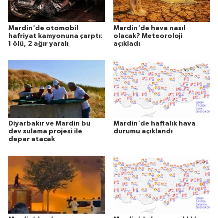
Mardin'de otomobil
Mardin'de hava nasıl
hafriyat kamyonuna çarptı:
olacak? Meteoroloji
1 ölü, 2 ağır yaralı
açıkladı
Diyarbakır ve Mardin bu
Mardin'de haftalık hava
dev sulama projesi ile
durumu açıklandı
depar atacak