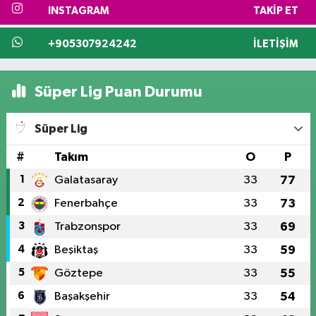
INSTAGRAM
TAKIP ET
+905307924242
İLETIŞIM
Süper Lig Puan Durumu
Süper Lig
#
Takım
O
P
1
Galatasaray
33
77
2
Fenerbahçe
33
73
3
Trabzonspor
33
69
4
Beşiktaş
33
59
5
Göztepe
33
55
6
Başakşehir
33
54