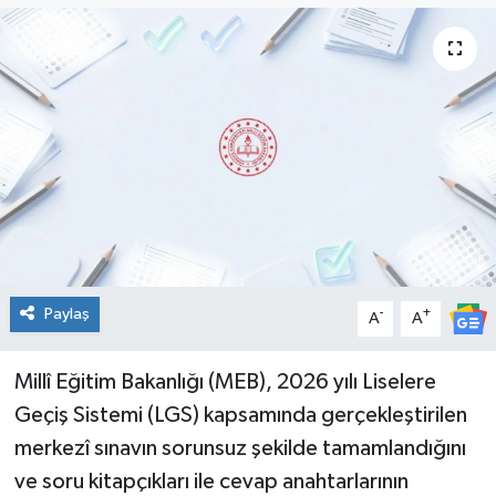
Genel
Güncel
Gündem
İlim & İrfan
Kültür & Sanat
Paylaş
-
+
A
A
KURDÎ
Sağlık
Millî Eğitim Bakanlığı (MEB), 2026 yılı Liselere
Geçiş Sistemi (LGS) kapsamında gerçekleştirilen
Sağlık & Yaşam
merkezî sınavın sorunsuz şekilde tamamlandığını
ve soru kitapçıkları ile cevap anahtarlarının
Siyaset