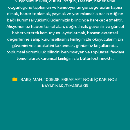
Vizyonumuz ilkeli, dürüst, özgün, tarafsız, haber alma
özgürlüğünü toplumun ve kamuoyunun gerçeğe açılan kapısı
olmak, haber toplamak, yaymak ve yorumlamakla basın etiğine
bağlı kurumsal yükümlülüklerimizin bilincinde hareket etmektir.
Misyonumuz haberi temel alan, doğru, hızlı, güvenilir ve güncel
haber vererek kamuoyunu aydınlatmak, basının evrensel
değerlerine sahip kurumsallaşmış kimliğimizle okuyucularımızın
güvenini ve sadakatini kazanmak, günümüz koşullarında,
toplumsal sorumluluk bilincini benimseyen ve toplumsal faydayı
temel alarak kurumsal kimliğimizle bütünleştirmektir.
BARIŞ MAH. 1009.SK. EBRAR APT NO:6 İÇ KAPI NO:1
KAYAPINAR/DİYARBAKIR