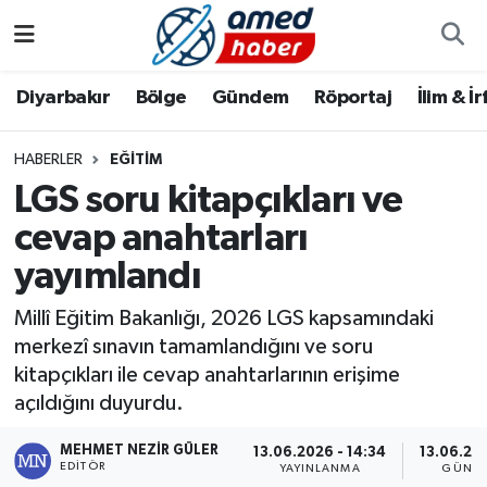
Diyarbakır
Diyarbakır
Diyarbakır Nöbetçi Eczaneler
Diyarbakır
Bölge
Gündem
Röportaj
İlim & İ
Bölge
Aile
Diyarbakır Hava Durumu
HABERLER
EĞITIM
LGS soru kitapçıkları ve
Röportaj
Asayiş
Diyarbakır Namaz Vakitleri
cevap anahtarları
Foto Galeri
Bilim & Teknoloji
Diyarbakır Trafik Yoğunluk Haritası
yayımlandı
Yazarlar
Bölge
Süper Lig Puan Durumu ve Fikstür
Millî Eğitim Bakanlığı, 2026 LGS kapsamındaki
merkezî sınavın tamamlandığını ve soru
Dünya
Tüm Manşetler
kitapçıkları ile cevap anahtarlarının erişime
açıldığını duyurdu.
Eğitim
Son Dakika Haberleri
MEHMET NEZIR GÜLER
13.06.2026 - 14:34
13.06.202
EDITÖR
Ekonomi
Haber Arşivi
YAYINLANMA
GÜNCE