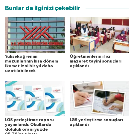
Bunlar da ilginizi çekebilir
Yükseköğrenim
Öğretmenlerin il içi
mezunlarının kısa dönem
mazeret tayini sonuçları
ikamet izni bir yıl daha
açıklandı
uzatılabilecek
LGS yerleştirme raporu
LGS yerleştirme sonuçları
yayımlandı: Okullarda
açıklandı
doluluk oranı yüzde