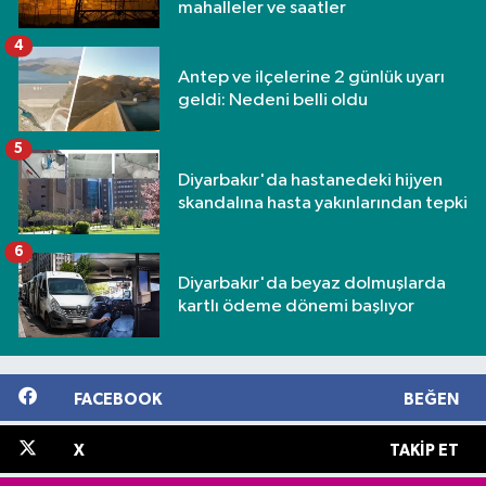
mahalleler ve saatler
4
Antep ve ilçelerine 2 günlük uyarı
geldi: Nedeni belli oldu
5
Diyarbakır'da hastanedeki hijyen
skandalına hasta yakınlarından tepki
6
Diyarbakır'da beyaz dolmuşlarda
kartlı ödeme dönemi başlıyor
FACEBOOK
BEĞEN
X
TAKIP ET