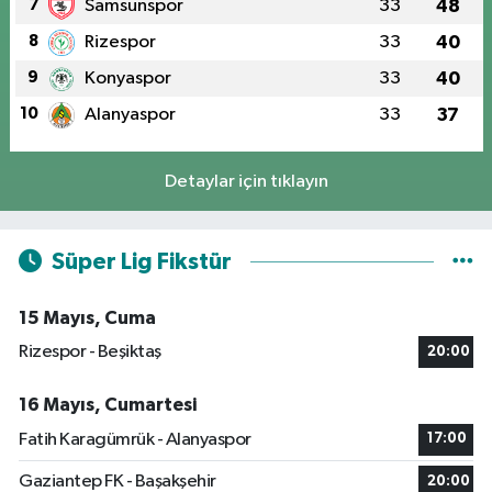
7
Samsunspor
33
48
8
Rizespor
33
40
9
Konyaspor
33
40
10
Alanyaspor
33
37
Detaylar için tıklayın
Süper Lig Fikstür
15 Mayıs, Cuma
Rizespor - Beşiktaş
20:00
16 Mayıs, Cumartesi
Fatih Karagümrük - Alanyaspor
17:00
Gaziantep FK - Başakşehir
20:00