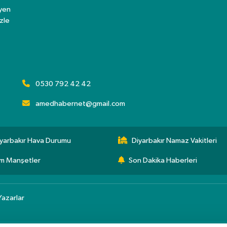
eyen
zle
0530 792 42 42
amedhabernet@gmail.com
yarbakır Hava Durumu
Diyarbakır Namaz Vakitleri
m Manşetler
Son Dakika Haberleri
Yazarlar