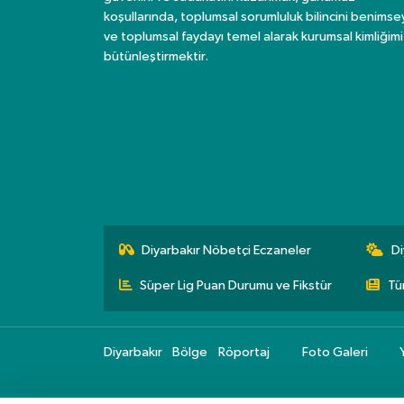
koşullarında, toplumsal sorumluluk bilincini benims
ve toplumsal faydayı temel alarak kurumsal kimliğimi
bütünleştirmektir.
Diyarbakır Nöbetçi Eczaneler
Di
Süper Lig Puan Durumu ve Fikstür
Tü
Diyarbakır
Bölge
Röportaj
Foto Galeri