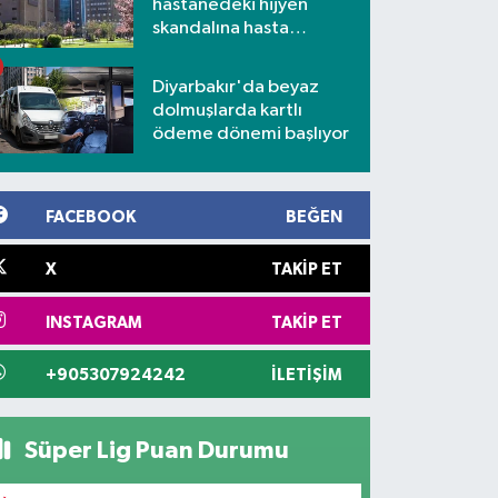
hastanedeki hijyen
skandalına hasta
yakınlarından tepki
Diyarbakır'da beyaz
dolmuşlarda kartlı
ödeme dönemi başlıyor
FACEBOOK
BEĞEN
X
TAKIP ET
INSTAGRAM
TAKIP ET
+905307924242
İLETIŞIM
Süper Lig Puan Durumu