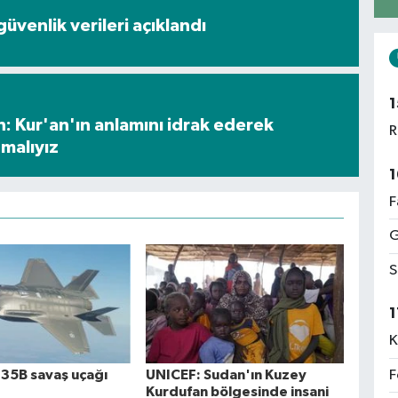
üvenlik verileri açıklandı
1
: Kur'an'ın anlamını idrak ederek
R
malıyız
1
F
G
S
1
K
F
35B savaş uçağı
UNICEF: Sudan'ın Kuzey
Kurdufan bölgesinde insani