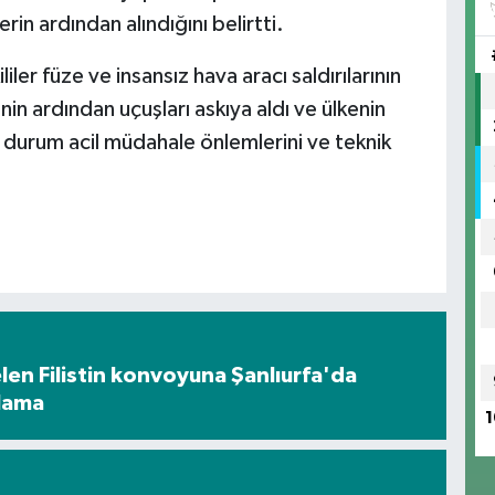
in ardından alındığını belirtti.
er füze ve insansız hava aracı saldırılarının
in ardından uçuşları askıya aldı ve ülkenin
u durum acil müdahale önlemlerini ve teknik
en Filistin konvoyuna Şanlıurfa'da
ılama
1