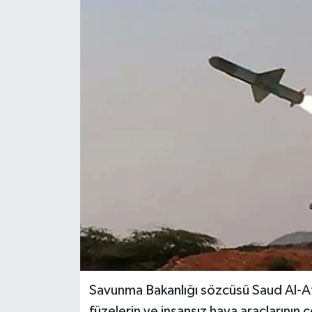
Genel
Güncel
Gündem
İlim & İrfan
Kültür & Sanat
KURDÎ
Sağlık
Sağlık & Yaşam
Savunma Bakanlığı sözcüsü Saud Al-At
Siyaset
füzelerin ve insansız hava araçlarının ç