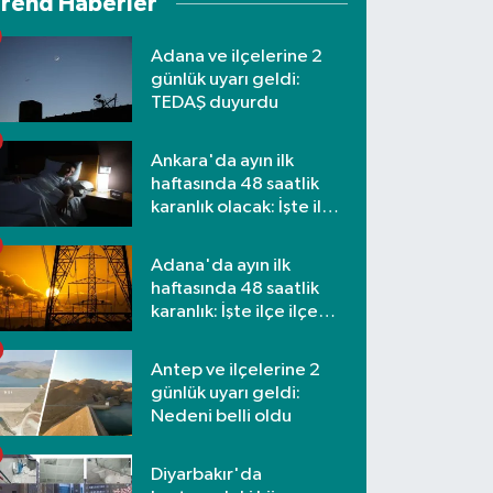
Trend Haberler
Adana ve ilçelerine 2
günlük uyarı geldi:
TEDAŞ duyurdu
Ankara'da ayın ilk
haftasında 48 saatlik
karanlık olacak: İşte ilçe
ilçe etkilenecek
mahalleler
Adana'da ayın ilk
haftasında 48 saatlik
karanlık: İşte ilçe ilçe
mahalleler ve saatler
Antep ve ilçelerine 2
günlük uyarı geldi:
Nedeni belli oldu
Diyarbakır'da