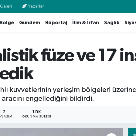
Galeri
Yazarlar
Bölge
Gündem
Röportaj
İlim & İrfan
Sağlık
Siya
listik füze ve 17 i
ledik
lı kuvvetlerinin yerleşim bölgeleri üzerin
 aracını engellediğini bildirdi.
2
1 DK
AYLAŞIM
OKUNMA SÜRESI