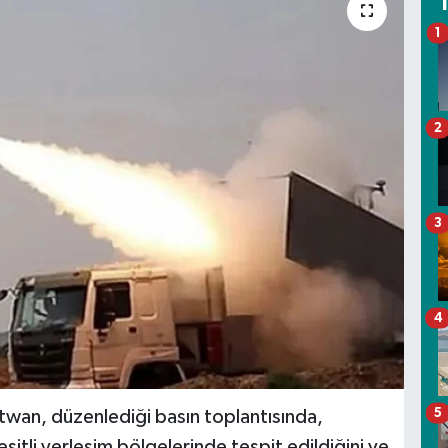
1
2
3
4
5
wan, düzenlediği basın toplantısında,
eşitli yerleşim bölgelerinde tespit edildiğini ve