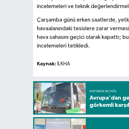
incelemeleri ve teknik değerlendirmeler
Çarşamba günü erken saatlerde, yetkilil
havaalanındaki tesislere zarar vermesin
hava sahasını geçici olarak kapattı; b
incelemeleri tetikledi.
Kaynak:
İLKHA
EDITÖRÜN SEÇTIĞI
Avrupa'dan gel
görkemli karş