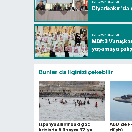
EDITÖRÜN SEÇTIĞI
Diyarbakır'da g
EDITÖRÜN SEÇTIĞI
Müftü Vuruşkan
yaşamaya çalış
Bunlar da ilginizi çekebilir
İspanya sınırındaki göç
ABD'de F-
krizinde ölü sayısı 67'ye
düştü