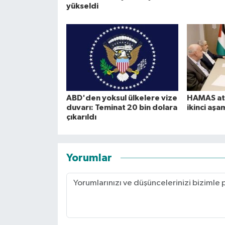
yükseldi
ABD'den yoksul ülkelere vize
HAMAS at
duvarı: Teminat 20 bin dolara
ikinci aşa
çıkarıldı
Yorumlar