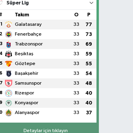
Süper Lig
#
Takım
O
P
1
Galatasaray
33
77
2
Fenerbahçe
33
73
3
Trabzonspor
33
69
4
Beşiktaş
33
59
5
Göztepe
33
55
6
Başakşehir
33
54
7
Samsunspor
33
48
8
Rizespor
33
40
9
Konyaspor
33
40
0
Alanyaspor
33
37
Detaylar için tıklayın