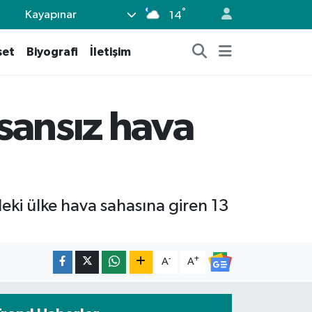
°
Kayapınar
14
set
Biyografi
İletişim
nsansız hava
deki ülke hava sahasına giren 13
-
+
A
A