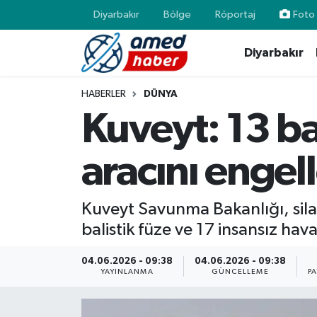
Diyarbakır
Bölge
Röportaj
Foto 
Diyarbakır
Diyarbakır
Diyarbakır
Diyarbakır Nöbetçi Eczaneler
Bölge
Aile
Diyarbakır Hava Durumu
HABERLER
DÜNYA
Kuveyt: 13 ba
Röportaj
Asayiş
Diyarbakır Namaz Vakitleri
aracını engel
Foto Galeri
Bilim & Teknoloji
Diyarbakır Trafik Yoğunluk Haritası
Yazarlar
Bölge
Süper Lig Puan Durumu ve Fikstür
Kuveyt Savunma Bakanlığı, silah
balistik füze ve 17 insansız hava
Dünya
Tüm Manşetler
04.06.2026 - 09:38
04.06.2026 - 09:38
Eğitim
Son Dakika Haberleri
YAYINLANMA
GÜNCELLEME
P
Ekonomi
Haber Arşivi