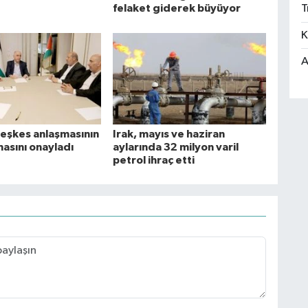
felaket giderek büyüyor
T
K
A
eşkes anlaşmasının
Irak, mayıs ve haziran
masını onayladı
aylarında 32 milyon varil
petrol ihraç etti