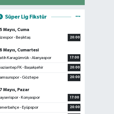
Süper Lig Fikstür
5 Mayıs, Cuma
izespor - Beşiktaş
20:00
6 Mayıs, Cumartesi
atih Karagümrük - Alanyaspor
17:00
aziantep FK - Başakşehir
20:00
amsunspor - Göztepe
20:00
7 Mayıs, Pazar
ayserispor - Konyaspor
17:00
enerbahçe - Eyüpspor
20:00