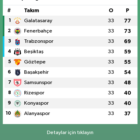
#
Takım
O
P
1
Galatasaray
33
77
2
Fenerbahçe
33
73
3
Trabzonspor
33
69
4
Beşiktaş
33
59
5
Göztepe
33
55
6
Başakşehir
33
54
7
Samsunspor
33
48
8
Rizespor
33
40
9
Konyaspor
33
40
10
Alanyaspor
33
37
Detaylar için tıklayın