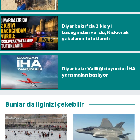
Diyarbakır'da 2 kişiyi
bacağından vurdu; Kıskıvrak
yakalanıp tutuklandı
Diyarbakır Valiliği duyurdu: İHA
yarışmaları başlıyor
Bunlar da ilginizi çekebilir