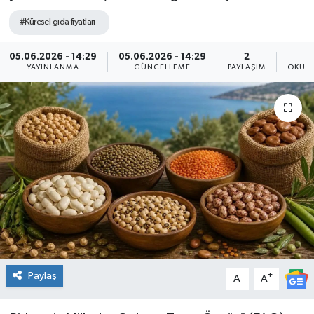
#Küresel gıda fiyatları
Genel
05.06.2026 - 14:29
05.06.2026 - 14:29
2
Güncel
YAYINLANMA
GÜNCELLEME
PAYLAŞIM
OKUNM
Gündem
İlim & İrfan
Kültür & Sanat
KURDÎ
Sağlık
Sağlık & Yaşam
Paylaş
-
+
A
A
Siyaset