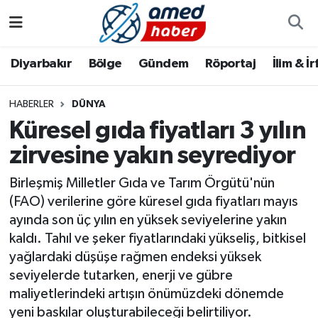
Diyarbakır
Diyarbakır
Diyarbakır Nöbetçi Eczaneler
Diyarbakır
Bölge
Gündem
Röportaj
İlim & İ
Bölge
Aile
Diyarbakır Hava Durumu
HABERLER
DÜNYA
Küresel gıda fiyatları 3 yılın
Röportaj
Asayiş
Diyarbakır Namaz Vakitleri
zirvesine yakın seyrediyor
Foto Galeri
Bilim & Teknoloji
Diyarbakır Trafik Yoğunluk Haritası
Birleşmiş Milletler Gıda ve Tarım Örgütü'nün
Yazarlar
Bölge
Süper Lig Puan Durumu ve Fikstür
(FAO) verilerine göre küresel gıda fiyatları mayıs
ayında son üç yılın en yüksek seviyelerine yakın
Dünya
Tüm Manşetler
kaldı. Tahıl ve şeker fiyatlarındaki yükseliş, bitkisel
yağlardaki düşüşe rağmen endeksi yüksek
Eğitim
Son Dakika Haberleri
seviyelerde tutarken, enerji ve gübre
maliyetlerindeki artışın önümüzdeki dönemde
Ekonomi
Haber Arşivi
yeni baskılar oluşturabileceği belirtiliyor.