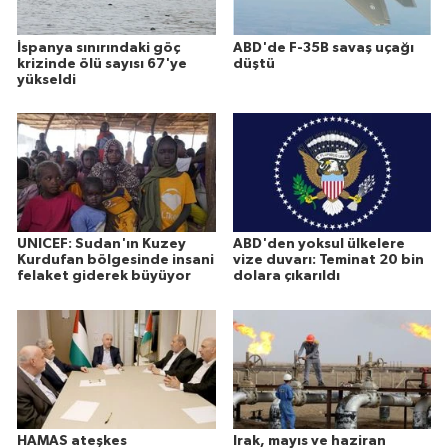
İspanya sınırındaki göç
ABD'de F-35B savaş uçağı
krizinde ölü sayısı 67'ye
düştü
yükseldi
UNICEF: Sudan'ın Kuzey
ABD'den yoksul ülkelere
Kurdufan bölgesinde insani
vize duvarı: Teminat 20 bin
felaket giderek büyüyor
dolara çıkarıldı
HAMAS ateşkes
Irak, mayıs ve haziran