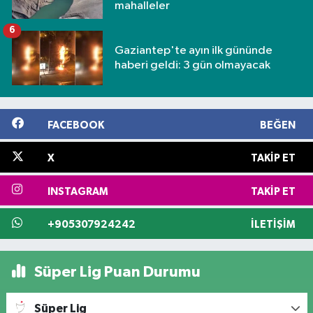
mahalleler
6
Gaziantep'te ayın ilk gününde
haberi geldi: 3 gün olmayacak
FACEBOOK
BEĞEN
X
TAKIP ET
INSTAGRAM
TAKIP ET
+905307924242
İLETIŞIM
Süper Lig Puan Durumu
Süper Lig