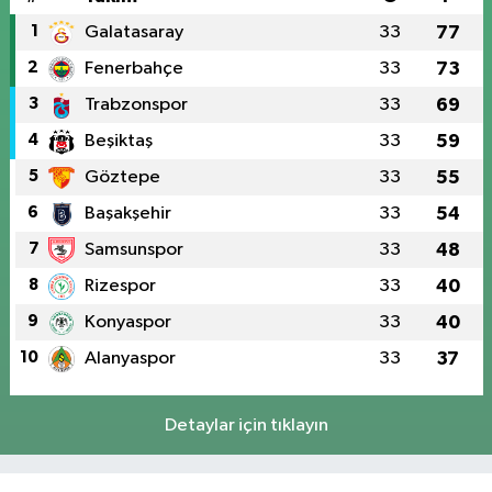
1
Galatasaray
33
77
2
Fenerbahçe
33
73
3
Trabzonspor
33
69
4
Beşiktaş
33
59
5
Göztepe
33
55
6
Başakşehir
33
54
7
Samsunspor
33
48
8
Rizespor
33
40
9
Konyaspor
33
40
10
Alanyaspor
33
37
Detaylar için tıklayın