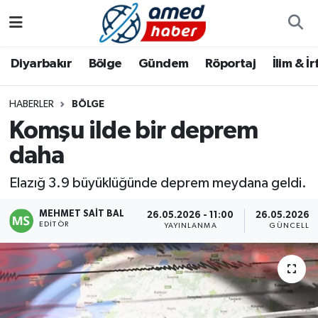
Diyarbakır
Diyarbakır
Diyarbakır Nöbetçi Eczaneler
Diyarbakır
Bölge
Gündem
Röportaj
İlim & İ
Bölge
Aile
Diyarbakır Hava Durumu
HABERLER
BÖLGE
Komşu ilde bir deprem
Röportaj
Asayiş
Diyarbakır Namaz Vakitleri
daha
Foto Galeri
Bilim & Teknoloji
Diyarbakır Trafik Yoğunluk Haritası
Elazığ 3.9 büyüklüğünde deprem meydana geldi.
Yazarlar
Bölge
Süper Lig Puan Durumu ve Fikstür
MEHMET SAIT BAL
26.05.2026 - 11:00
26.05.2026 - 
EDITÖR
YAYINLANMA
GÜNCELLE
Dünya
Tüm Manşetler
Eğitim
Son Dakika Haberleri
Ekonomi
Haber Arşivi