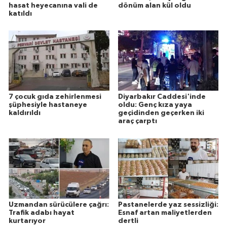
hasat heyecanına vali de
dönüm alan kül oldu
katıldı
7 çocuk gıda zehirlenmesi
Diyarbakır Caddesi'inde
şüphesiyle hastaneye
oldu: Genç kıza yaya
kaldırıldı
geçidinden geçerken iki
araç çarptı
Uzmandan sürücülere çağrı:
Pastanelerde yaz sessizliği:
Trafik adabı hayat
Esnaf artan maliyetlerden
kurtarıyor
dertli