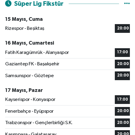
Süper Lig Fikstür
15 Mayıs, Cuma
Rizespor - Beşiktaş
20:00
16 Mayıs, Cumartesi
Fatih Karagümrük - Alanyaspor
17:00
Gaziantep FK - Başakşehir
20:00
Samsunspor - Göztepe
20:00
17 Mayıs, Pazar
Kayserispor - Konyaspor
17:00
Fenerbahçe - Eyüpspor
20:00
Trabzonspor - Gençlerbirliği S.K.
20:00
Kasımpaşa - Galatasaray
20:00