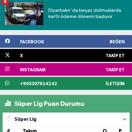
6
Diyarbakır'da beyaz dolmuşlarda
kartlı ödeme dönemi başlıyor
FACEBOOK
BEĞEN
X
TAKIP ET
INSTAGRAM
TAKIP ET
+905307924242
İLETIŞIM
Süper Lig Puan Durumu
Süper Lig
#
Takım
O
P