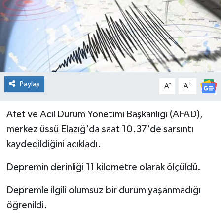
Genel
Güncel
Gündem
Paylaş
-
+
A
A
İlim & İrfan
Afet ve Acil Durum Yönetimi Başkanlığı (AFAD),
Kültür & Sanat
merkez üssü Elazığ'da saat 10.37'de sarsıntı
kaydedildiğini açıkladı.
KURDÎ
Depremin derinliği 11 kilometre olarak ölçüldü.
Sağlık
Depremle ilgili olumsuz bir durum yaşanmadığı
Sağlık & Yaşam
öğrenildi.
Siyaset