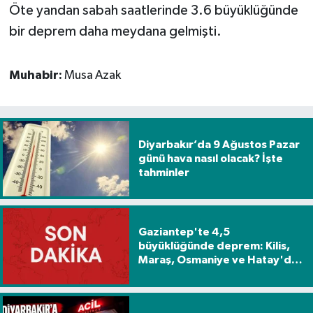
Öte yandan sabah saatlerinde 3.6 büyüklüğünde
bir deprem daha meydana gelmişti.
Spor
Yaşam
Muhabir:
Musa Azak
Diyarbakır’da 9 Ağustos Pazar
günü hava nasıl olacak? İşte
tahminler
Gaziantep'te 4,5
büyüklüğünde deprem: Kilis,
Maraş, Osmaniye ve Hatay'da
da hissedildi