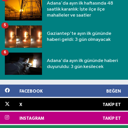
Adana'da ayın ilk haftasında 48
saatlik karanlık: İşte ilçe ilçe
mahalleler ve saatler
5
Gaziantep'te ayın ilk gününde
haberi geldi: 3 gün olmayacak
6
Adana'da ayın ilk gününde haberi
duyuruldu: 3 gün kesilecek
FACEBOOK
BEĞEN
X
TAKIP ET
INSTAGRAM
TAKIP ET