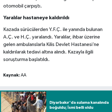
otomobil çarpıştı.
Spor
Yaralılar hastaneye kaldırıldı
Yaşam
Kazada sürücülerden Y.F.Ç. ile yanında bulunan
A.Ç. ve H.Ç. yaralandı. Yaralılar, ihbar üzerine
gelen ambulanslarla Kilis Devlet Hastanesi’ne
kaldırılarak tedavi altına alındı. Kazayla ilgili
soruşturma başlatıldı.
Kaynak:
AA
Diyarbakır'da sulama kanalında
boğuldu; İsmi belli oldu