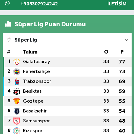
+905307924242
İLETIŞIM
Süper Lig Puan Durumu
Süper Lig
#
Takım
O
P
1
Galatasaray
33
77
2
Fenerbahçe
33
73
3
Trabzonspor
33
69
4
Beşiktaş
33
59
5
Göztepe
33
55
6
Başakşehir
33
54
7
Samsunspor
33
48
8
Rizespor
33
40