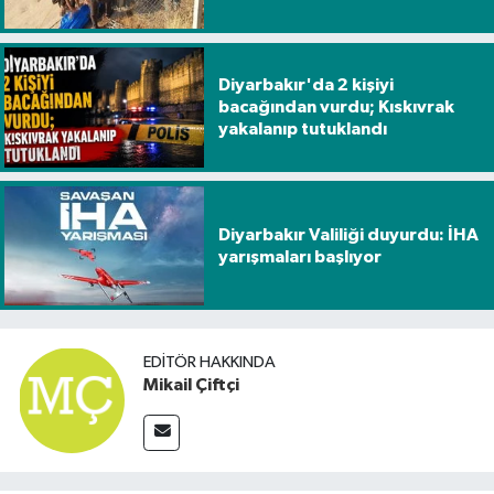
Diyarbakır'da 2 kişiyi
bacağından vurdu; Kıskıvrak
yakalanıp tutuklandı
Diyarbakır Valiliği duyurdu: İHA
yarışmaları başlıyor
EDITÖR HAKKINDA
Mikail Çiftçi