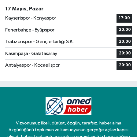
17 Mayıs, Pazar
Kayserispor - Konyaspor
17:00
Fenerbahçe - Eyüpspor
20:00
Trabzonspor - Gençlerbirliği S.K.
20:00
Kasımpaşa - Galatasaray
20:00
Antalyaspor - Kocaelispor
20:00
Vizyonumuz ilkeli, dürüst, özgün, tarafsız, haber alma
özgürlüğünü toplumun ve kamuoyunun gerçeğe açılan kapısı
olmak, haber toplamak, yaymak ve yorumlamakla basın etiğine