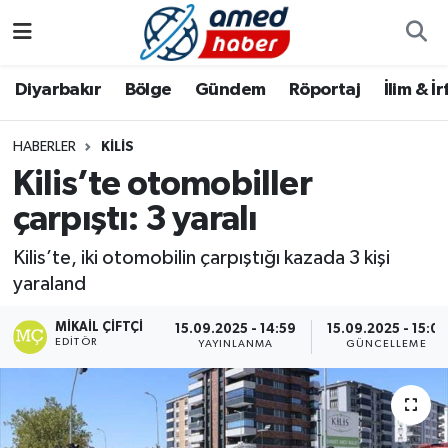
Diyarbakır
Diyarbakır
Diyarbakır Nöbetçi Eczaneler
Diyarbakır
Bölge
Gündem
Röportaj
İlim & İ
Bölge
Aile
Diyarbakır Hava Durumu
HABERLER
KILIS
Kilis’te otomobiller
Röportaj
Asayiş
Diyarbakır Namaz Vakitleri
çarpıştı: 3 yaralı
Foto Galeri
Bilim & Teknoloji
Diyarbakır Trafik Yoğunluk Haritası
Kilis’te, iki otomobilin çarpıştığı kazada 3 kişi
Yazarlar
Bölge
Süper Lig Puan Durumu ve Fikstür
yaraland
MIKAIL ÇIFTÇI
Dünya
Tüm Manşetler
15.09.2025 - 14:59
15.09.2025 - 15:01
EDITÖR
YAYINLANMA
GÜNCELLEME
Eğitim
Son Dakika Haberleri
Ekonomi
Haber Arşivi