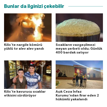
Bunlar da ilginizi çekebilir
Kilis'te nargile kömürü
Sıcakların vazgeçilmezi
yüklü tır alev alev yandı
meyan şerbeti oldu; Günlük
400 bardak satıyor
Kilis'te kavurucu sıcaklar
Açık Ceza İnfaz
etkisini sürdürüyor
Kurumu'ndan firar eden 2
hükümlü yakalandı