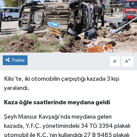
Genel
Güncel
Gündem
İlim & İrfan
Paylaş
-
+
A
A
Kültür & Sanat
Kilis’te, iki otomobilin çarpıştığı kazada 3 kişi
yaralandı.
KURDÎ
Kaza öğle saatlerinde meydana geldi
Sağlık
Şeyh Mansur Kavşağı’nda meydana gelen
Sağlık & Yaşam
kazada, Y.F.Ç. yönetimindeki 34 TG 3394 plakalı
otomobil ile K.Ç.’nin kullandığı 27 B 9485 plakalı
Siyaset