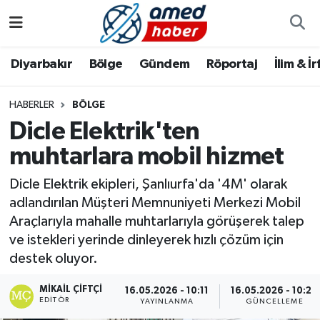
Diyarbakır
Diyarbakır
Diyarbakır Nöbetçi Eczaneler
Diyarbakır
Bölge
Gündem
Röportaj
İlim & İ
Bölge
Aile
Diyarbakır Hava Durumu
HABERLER
BÖLGE
Dicle Elektrik'ten
Röportaj
Asayiş
Diyarbakır Namaz Vakitleri
muhtarlara mobil hizmet
Foto Galeri
Bilim & Teknoloji
Diyarbakır Trafik Yoğunluk Haritası
Dicle Elektrik ekipleri, Şanlıurfa'da '4M' olarak
Yazarlar
Bölge
Süper Lig Puan Durumu ve Fikstür
adlandırılan Müşteri Memnuniyeti Merkezi Mobil
Araçlarıyla mahalle muhtarlarıyla görüşerek talep
Dünya
Tüm Manşetler
ve istekleri yerinde dinleyerek hızlı çözüm için
destek oluyor.
Eğitim
Son Dakika Haberleri
MIKAIL ÇIFTÇI
16.05.2026 - 10:11
16.05.2026 - 10:26
EDITÖR
YAYINLANMA
GÜNCELLEME
Ekonomi
Haber Arşivi