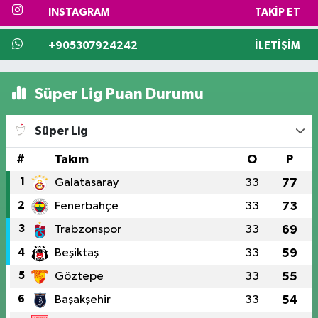
INSTAGRAM
TAKIP ET
+905307924242
İLETIŞIM
Süper Lig Puan Durumu
Süper Lig
#
Takım
O
P
1
Galatasaray
33
77
2
Fenerbahçe
33
73
3
Trabzonspor
33
69
4
Beşiktaş
33
59
5
Göztepe
33
55
6
Başakşehir
33
54