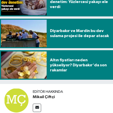
denetim: Yüzlercesi yakayı ele
verdi
Diyarbakır ve Mardin bu dev
sulama projesi ile depar atacak
Altın fiyatları neden
yükseliyor? Diyarbakır'da son
rakamlar
EDITÖR HAKKINDA
Mikail Çiftçi