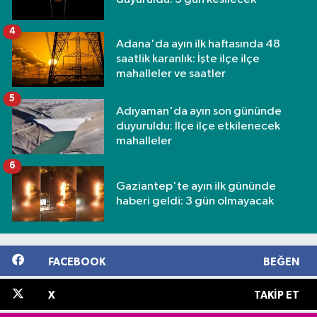
4
Adana'da ayın ilk haftasında 48
saatlik karanlık: İşte ilçe ilçe
mahalleler ve saatler
5
Adıyaman'da ayın son gününde
duyuruldu: İlçe ilçe etkilenecek
mahalleler
6
Gaziantep'te ayın ilk gününde
haberi geldi: 3 gün olmayacak
FACEBOOK
BEĞEN
X
TAKIP ET