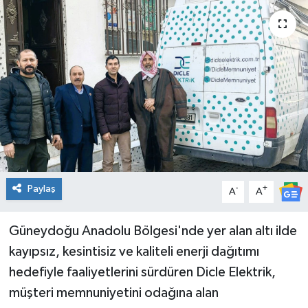
Genel
Güncel
Gündem
İlim & İrfan
Kültür & Sanat
Paylaş
-
+
A
A
KURDÎ
Güneydoğu Anadolu Bölgesi'nde yer alan altı ilde
Sağlık
kayıpsız, kesintisiz ve kaliteli enerji dağıtımı
Sağlık & Yaşam
hedefiyle faaliyetlerini sürdüren Dicle Elektrik,
müşteri memnuniyetini odağına alan
Siyaset