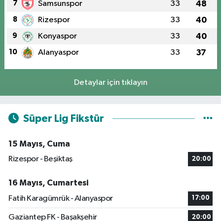
7
Samsunspor
33
48
8
Rizespor
33
40
9
Konyaspor
33
40
10
Alanyaspor
33
37
Detaylar için tıklayın
Süper Lig Fikstür
15 Mayıs, Cuma
Rizespor - Beşiktaş
20:00
16 Mayıs, Cumartesi
Fatih Karagümrük - Alanyaspor
17:00
Gaziantep FK - Başakşehir
20:00