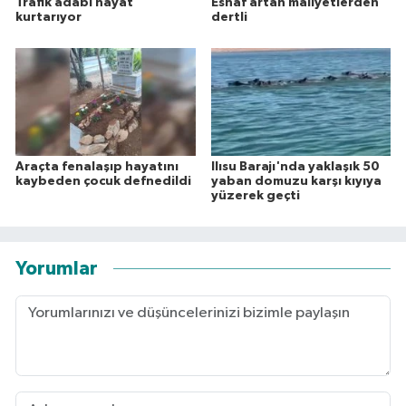
Trafik adabı hayat
Esnaf artan maliyetlerden
kurtarıyor
dertli
Araçta fenalaşıp hayatını
Ilısu Barajı'nda yaklaşık 50
kaybeden çocuk defnedildi
yaban domuzu karşı kıyıya
yüzerek geçti
Yorumlar