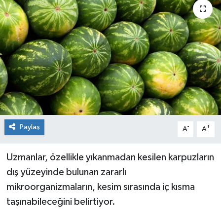
Genel
Güncel
Gündem
İlim & İrfan
Kültür & Sanat
Paylaş
-
+
A
A
KURDÎ
Uzmanlar, özellikle yıkanmadan kesilen karpuzların
Sağlık
dış yüzeyinde bulunan zararlı
mikroorganizmaların, kesim sırasında iç kısma
Sağlık & Yaşam
taşınabileceğini belirtiyor.
Siyaset