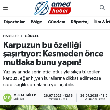
Diyarbakır
Diyarbakır
Diyarbakır Nöbetçi Eczaneler
Diyarbakır
Bölge
Gündem
Röportaj
İlim & İ
Bölge
Aile
Diyarbakır Hava Durumu
HABERLER
GÜNCEL
Karpuzun bu özelliği
Röportaj
Asayiş
Diyarbakır Namaz Vakitleri
şaşırtıyor: Kesmeden önce
Foto Galeri
Bilim & Teknoloji
Diyarbakır Trafik Yoğunluk Haritası
mutlaka bunu yapın!
Yazarlar
Bölge
Süper Lig Puan Durumu ve Fikstür
Yaz aylarında serinletici etkisiyle sıkça tüketilen
karpuz, eğer hijyen kurallarına dikkat edilmezse
Dünya
Tüm Manşetler
ciddi sağlık sorunlarına yol açabilir.
Eğitim
Son Dakika Haberleri
MURAT GÜLER
26.07.2025 - 12:16
26.07.2025 - 13:0
EDITÖR
YAYINLANMA
GÜNCELLEME
Ekonomi
Haber Arşivi