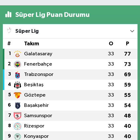
Süper Lig Puan Durumu
Süper Lig
#
Takım
O
P
1
Galatasaray
33
77
2
Fenerbahçe
33
73
3
Trabzonspor
33
69
4
Beşiktaş
33
59
5
Göztepe
33
55
6
Başakşehir
33
54
7
Samsunspor
33
48
8
Rizespor
33
40
9
Konyaspor
33
40