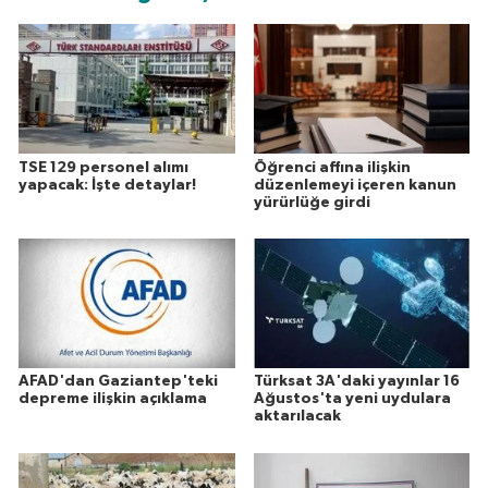
TSE 129 personel alımı
Öğrenci affına ilişkin
yapacak: İşte detaylar!
düzenlemeyi içeren kanun
yürürlüğe girdi
AFAD'dan Gaziantep'teki
Türksat 3A'daki yayınlar 16
depreme ilişkin açıklama
Ağustos'ta yeni uydulara
aktarılacak