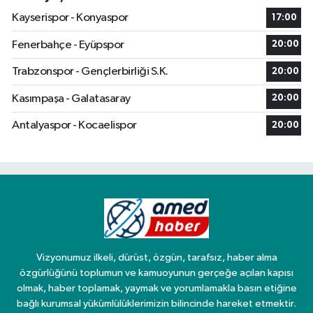
Kayserispor - Konyaspor
17:00
Fenerbahçe - Eyüpspor
20:00
Trabzonspor - Gençlerbirliği S.K.
20:00
Kasımpaşa - Galatasaray
20:00
Antalyaspor - Kocaelispor
20:00
Vizyonumuz ilkeli, dürüst, özgün, tarafsız, haber alma
özgürlüğünü toplumun ve kamuoyunun gerçeğe açılan kapısı
olmak, haber toplamak, yaymak ve yorumlamakla basın etiğine
bağlı kurumsal yükümlülüklerimizin bilincinde hareket etmektir.