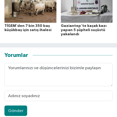
TİGEM'den 7 bin 350 baş
Gaziantep'te kaçak kazı
küçükbaş için satış ihalesi
yapan 5 şüpheli suçüstü
yakalandı
Yorumlar
Gönder