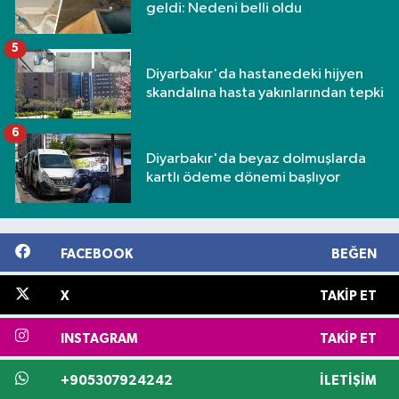
geldi: Nedeni belli oldu
5
Diyarbakır'da hastanedeki hijyen
skandalına hasta yakınlarından tepki
6
Diyarbakır'da beyaz dolmuşlarda
kartlı ödeme dönemi başlıyor
FACEBOOK
BEĞEN
X
TAKIP ET
INSTAGRAM
TAKIP ET
+905307924242
İLETIŞIM