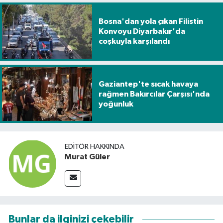
Bosna'dan yola çıkan Filistin
Konvoyu Diyarbakır'da
coşkuyla karşılandı
Gaziantep'te sıcak havaya
rağmen Bakırcılar Çarşısı'nda
yoğunluk
EDITÖR HAKKINDA
Murat Güler
Bunlar da ilginizi çekebilir