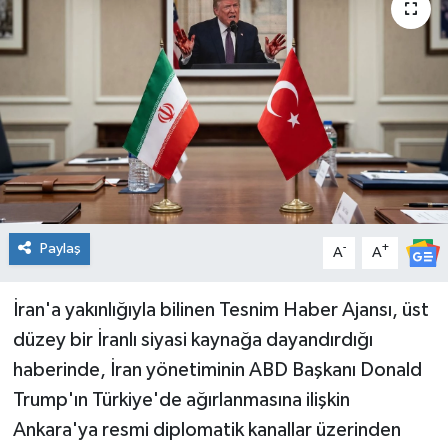
Genel
Güncel
Gündem
İlim & İrfan
Kültür & Sanat
Paylaş
-
+
A
A
KURDÎ
İran'a yakınlığıyla bilinen Tesnim Haber Ajansı, üst
düzey bir İranlı siyasi kaynağa dayandırdığı
Sağlık
haberinde, İran yönetiminin ABD Başkanı Donald
Sağlık & Yaşam
Trump'ın Türkiye'de ağırlanmasına ilişkin
Ankara'ya resmi diplomatik kanallar üzerinden
Siyaset