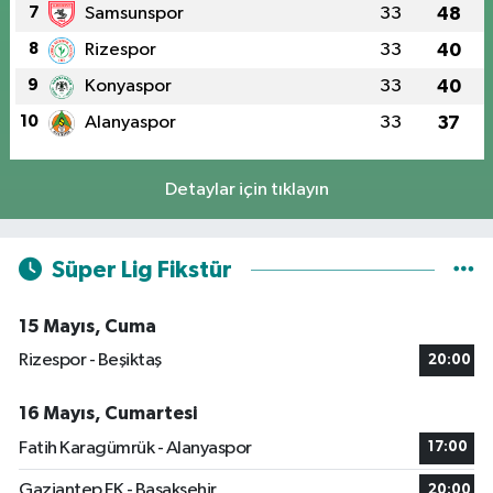
7
Samsunspor
33
48
8
Rizespor
33
40
9
Konyaspor
33
40
10
Alanyaspor
33
37
Detaylar için tıklayın
Süper Lig Fikstür
15 Mayıs, Cuma
Rizespor - Beşiktaş
20:00
16 Mayıs, Cumartesi
Fatih Karagümrük - Alanyaspor
17:00
Gaziantep FK - Başakşehir
20:00