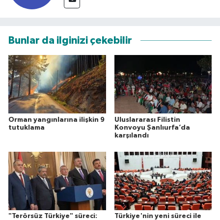
Bunlar da ilginizi çekebilir
Orman yangınlarına ilişkin 9
Uluslararası Filistin
tutuklama
Konvoyu Şanlıurfa’da
karşılandı
"Terörsüz Türkiye" süreci:
Türkiye'nin yeni süreci ile