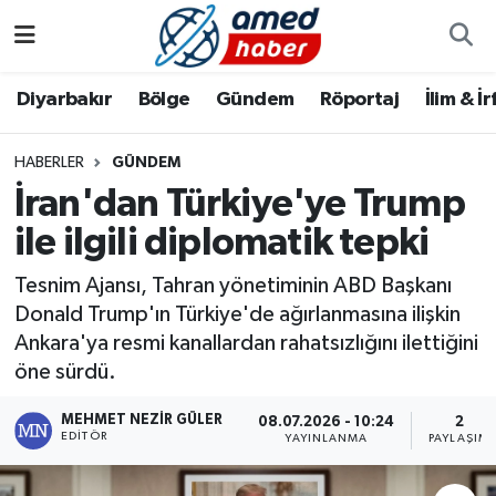
Diyarbakır
Diyarbakır
Diyarbakır Nöbetçi Eczaneler
Diyarbakır
Bölge
Gündem
Röportaj
İlim & İ
Bölge
Aile
Diyarbakır Hava Durumu
HABERLER
GÜNDEM
İran'dan Türkiye'ye Trump
Röportaj
Asayiş
Diyarbakır Namaz Vakitleri
ile ilgili diplomatik tepki
Foto Galeri
Bilim & Teknoloji
Diyarbakır Trafik Yoğunluk Haritası
Tesnim Ajansı, Tahran yönetiminin ABD Başkanı
Yazarlar
Bölge
Süper Lig Puan Durumu ve Fikstür
Donald Trump'ın Türkiye'de ağırlanmasına ilişkin
Ankara'ya resmi kanallardan rahatsızlığını ilettiğini
Dünya
Tüm Manşetler
öne sürdü.
MEHMET NEZIR GÜLER
Eğitim
Son Dakika Haberleri
08.07.2026 - 10:24
2
EDITÖR
YAYINLANMA
PAYLAŞIM
Ekonomi
Haber Arşivi