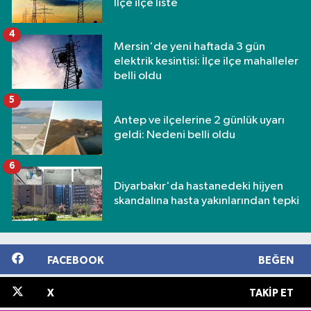
İlçe ilçe liste
4
Mersin'de yeni haftada 3 gün
elektrik kesintisi: İlçe ilçe mahalleler
belli oldu
5
Antep ve ilçelerine 2 günlük uyarı
geldi: Nedeni belli oldu
6
Diyarbakır'da hastanedeki hijyen
skandalına hasta yakınlarından tepki
FACEBOOK
BEĞEN
X
TAKIP ET