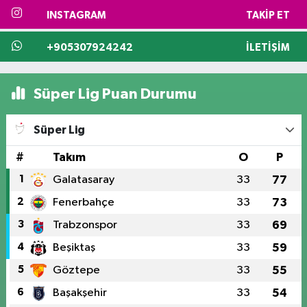
INSTAGRAM
TAKIP ET
+905307924242
İLETIŞIM
Süper Lig Puan Durumu
Süper Lig
#
Takım
O
P
1
Galatasaray
33
77
2
Fenerbahçe
33
73
3
Trabzonspor
33
69
4
Beşiktaş
33
59
5
Göztepe
33
55
6
Başakşehir
33
54