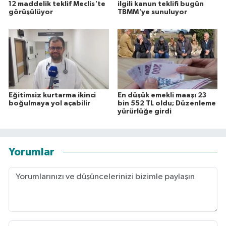
12 maddelik teklif Meclis'te
ilgili kanun teklifi bugün
görüşülüyor
TBMM'ye sunuluyor
Eğitimsiz kurtarma ikinci
En düşük emekli maaşı 23
boğulmaya yol açabilir
bin 552 TL oldu; Düzenleme
yürürlüğe girdi
Yorumlar