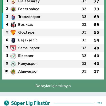
1
Galatasaray
33
77
2
Fenerbahçe
33
73
3
Trabzonspor
33
69
4
Beşiktaş
33
59
5
Göztepe
33
55
6
Başakşehir
33
54
7
Samsunspor
33
48
8
Rizespor
33
40
9
Konyaspor
33
40
10
Alanyaspor
33
37
Detaylar için tıklayın
Süper Lig Fikstür