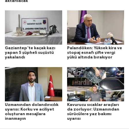
aktarılacak
Gaziantep'te kaçak kazı
Palandöken: Yüksek kira ve
yapan 5 şüpheli suçüstü
stopaj esnafı çifte vergi
yakalandı
yükü altında bırakıyor
Uzmanından dolandırıcılık
Kavurucu sıcaklar araçları
uyarısı: Korku ve aciliyet
da zorluyor: Uzmanından
oluşturan mesajlara
sürücülere yaz bakımı
inanmayın
uyarısı