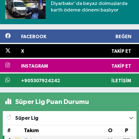
Diyarbakır'da beyaz dolmuşlarda
kartlı ödeme dönemi başlıyor
FACEBOOK
BEĞEN
X
TAKIP ET
INSTAGRAM
TAKIP ET
+905307924242
İLETIŞIM
Süper Lig Puan Durumu
Süper Lig
#
Takım
O
P