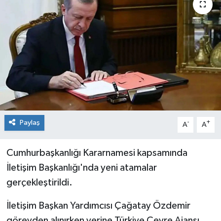
Genel
Güncel
Gündem
İlim & İrfan
Kültür & Sanat
Paylaş
-
+
A
A
KURDÎ
Cumhurbaşkanlığı Kararnamesi kapsamında
İletişim Başkanlığı'nda yeni atamalar
Sağlık
gerçekleştirildi.
Sağlık & Yaşam
İletişim Başkan Yardımcısı Çağatay Özdemir
Siyaset
görevden alınırken yerine Türkiye Çevre Ajansı