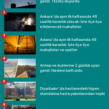
geldi: TEDAŞ duyurdu
2
Ankara'da ayın ilk haftasında 48
saatlik karanlık olacak: İşte ilçe ilçe
etkilenecek mahalleler
3
Adana'da ayın ilk haftasında 48
saatlik karanlık: İşte ilçe ilçe
mahalleler ve saatler
4
Antep ve ilçelerine 2 günlük uyarı
geldi: Nedeni belli oldu
5
Diyarbakır'da hastanedeki hijyen
skandalına hasta yakınlarından tepki
6