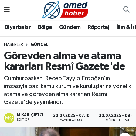
Diyarbakır
Diyarbakır
Diyarbakır Nöbetçi Eczaneler
Diyarbakır
Bölge
Gündem
Röportaj
İlim & İ
Bölge
Aile
Diyarbakır Hava Durumu
HABERLER
GÜNCEL
Görevden alma ve atama
Röportaj
Asayiş
Diyarbakır Namaz Vakitleri
kararları Resmî Gazete'de
Foto Galeri
Bilim & Teknoloji
Diyarbakır Trafik Yoğunluk Haritası
Cumhurbaşkanı Recep Tayyip Erdoğan'ın
Yazarlar
Bölge
Süper Lig Puan Durumu ve Fikstür
imzasıyla bazı kamu kurum ve kuruluşlarına yönelik
atama ve görevden alma kararları Resmî
Dünya
Tüm Manşetler
Gazete'de yayımlandı.
MIKAIL ÇIFTÇI
Eğitim
Son Dakika Haberleri
30.07.2025 - 07:10
30.07.2025 - 08:4
EDITÖR
YAYINLANMA
GÜNCELLEME
Ekonomi
Haber Arşivi