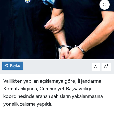
Genel
Güncel
Gündem
İlim & İrfan
Kültür & Sanat
Paylaş
-
+
A
A
KURDÎ
Valilikten yapılan açıklamaya göre, İl Jandarma
Sağlık
Komutanlığınca, Cumhuriyet Başsavcılığı
koordinesinde aranan şahısların yakalanmasına
Sağlık & Yaşam
yönelik çalışma yapıldı.
Siyaset