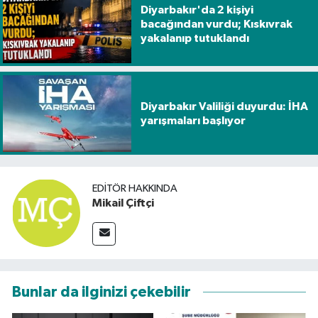
Diyarbakır'da 2 kişiyi
bacağından vurdu; Kıskıvrak
yakalanıp tutuklandı
Diyarbakır Valiliği duyurdu: İHA
yarışmaları başlıyor
EDITÖR HAKKINDA
Mikail Çiftçi
Bunlar da ilginizi çekebilir