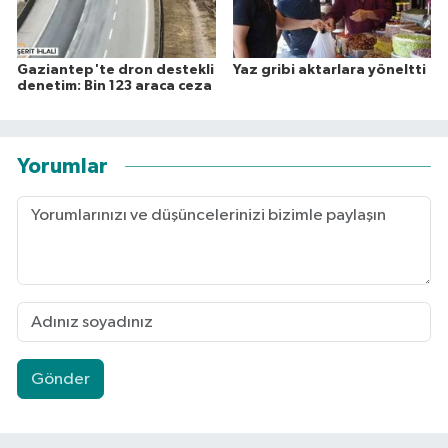
Gaziantep'te dron destekli
Yaz gribi aktarlara yöneltti
denetim: Bin 123 araca ceza
Yorumlar
Gönder