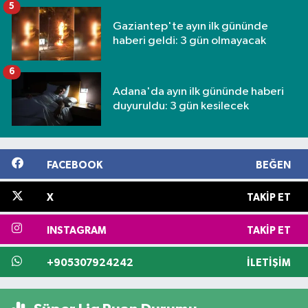
5
Gaziantep'te ayın ilk gününde
haberi geldi: 3 gün olmayacak
6
Adana'da ayın ilk gününde haberi
duyuruldu: 3 gün kesilecek
FACEBOOK
BEĞEN
X
TAKIP ET
INSTAGRAM
TAKIP ET
+905307924242
İLETIŞIM