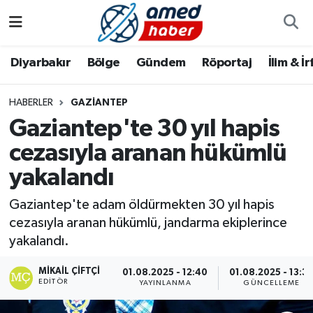
Diyarbakır
Diyarbakır
Diyarbakır Nöbetçi Eczaneler
Diyarbakır
Bölge
Gündem
Röportaj
İlim & İ
Bölge
Aile
Diyarbakır Hava Durumu
HABERLER
GAZIANTEP
Gaziantep'te 30 yıl hapis
Röportaj
Asayiş
Diyarbakır Namaz Vakitleri
cezasıyla aranan hükümlü
Foto Galeri
Bilim & Teknoloji
Diyarbakır Trafik Yoğunluk Haritası
yakalandı
Yazarlar
Bölge
Süper Lig Puan Durumu ve Fikstür
Gaziantep'te adam öldürmekten 30 yıl hapis
cezasıyla aranan hükümlü, jandarma ekiplerince
Dünya
Tüm Manşetler
yakalandı.
Eğitim
Son Dakika Haberleri
MIKAIL ÇIFTÇI
01.08.2025 - 12:40
01.08.2025 - 13:3
EDITÖR
YAYINLANMA
GÜNCELLEME
Ekonomi
Haber Arşivi