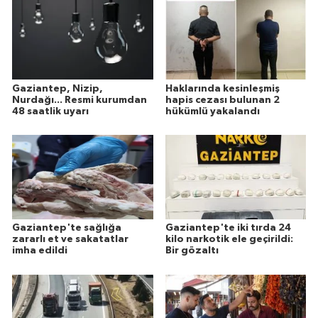
Gaziantep, Nizip,
Haklarında kesinleşmiş
Nurdağı... Resmi kurumdan
hapis cezası bulunan 2
48 saatlik uyarı
hükümlü yakalandı
Gaziantep'te sağlığa
Gaziantep'te iki tırda 24
zararlı et ve sakatatlar
kilo narkotik ele geçirildi:
imha edildi
Bir gözaltı