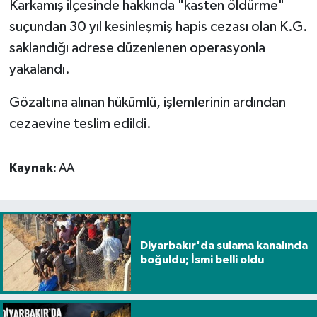
Karkamış ilçesinde hakkında "kasten öldürme"
suçundan 30 yıl kesinleşmiş hapis cezası olan K.G.
Spor
saklandığı adrese düzenlenen operasyonla
yakalandı.
Yaşam
Gözaltına alınan hükümlü, işlemlerinin ardından
cezaevine teslim edildi.
Kaynak:
AA
Diyarbakır'da sulama kanalında
boğuldu; İsmi belli oldu