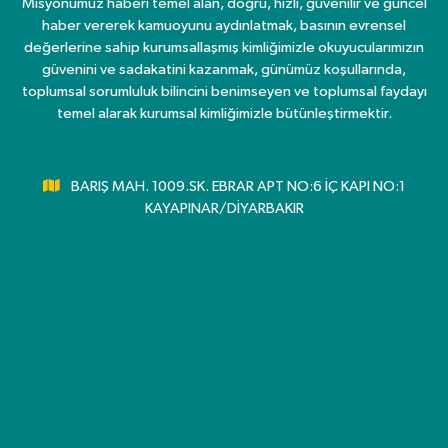
Misyonumuz haberi temel alan, doğru, hızlı, güvenilir ve güncel
haber vererek kamuoyunu aydınlatmak, basının evrensel
değerlerine sahip kurumsallaşmış kimliğimizle okuyucularımızın
güvenini ve sadakatini kazanmak, günümüz koşullarında,
toplumsal sorumluluk bilincini benimseyen ve toplumsal faydayı
temel alarak kurumsal kimliğimizle bütünleştirmektir.
BARIŞ MAH. 1009.SK. EBRAR APT NO:6 İÇ KAPI NO:1
KAYAPINAR/DİYARBAKIR