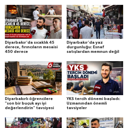
Diyarbakır'da sıcaklık 45
Diyarbakır'da yaz
derece, fırıncıların mesaisi
durgunluğu: Esnaf
450 derece
satışlardan memnun değil
Diyarbakırlı öğrencilere
YKS tercih dönemi başladı:
"son bir buçuk ayı iyi
Uzmanından önemli
değerlendirin" tavsiyesi
tavsiyeler