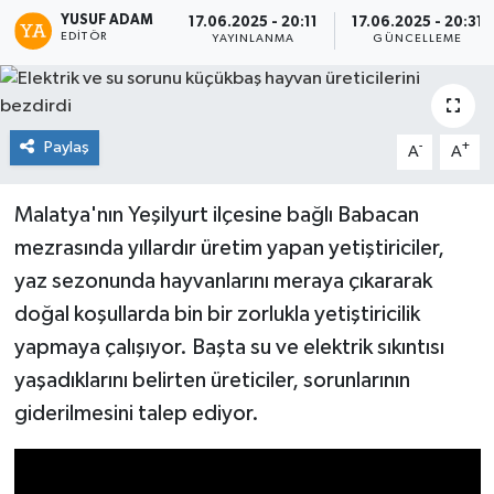
YUSUF ADAM
17.06.2025 - 20:11
17.06.2025 - 20:31
Genel
EDITÖR
YAYINLANMA
GÜNCELLEME
Güncel
Paylaş
-
+
Gündem
A
A
İlim & İrfan
Malatya'nın Yeşilyurt ilçesine bağlı Babacan
mezrasında yıllardır üretim yapan yetiştiriciler,
Kültür & Sanat
yaz sezonunda hayvanlarını meraya çıkararak
doğal koşullarda bin bir zorlukla yetiştiricilik
KURDÎ
yapmaya çalışıyor. Başta su ve elektrik sıkıntısı
Sağlık
yaşadıklarını belirten üreticiler, sorunlarının
giderilmesini talep ediyor.
Sağlık & Yaşam
Siyaset