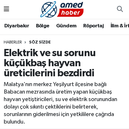
Diyarbakır
Diyarbakır
Diyarbakır Nöbetçi Eczaneler
Diyarbakır
Bölge
Gündem
Röportaj
İlim & İ
Bölge
Aile
Diyarbakır Hava Durumu
HABERLER
SÖZ SIZDE
Elektrik ve su sorunu
Röportaj
Asayiş
Diyarbakır Namaz Vakitleri
küçükbaş hayvan
Foto Galeri
Bilim & Teknoloji
Diyarbakır Trafik Yoğunluk Haritası
üreticilerini bezdirdi
Yazarlar
Bölge
Süper Lig Puan Durumu ve Fikstür
Malatya'nın merkez Yeşilyurt ilçesine bağlı
Babacan mezrasında üretim yapan küçükbaş
Dünya
Tüm Manşetler
hayvan yetiştiricileri, su ve elektrik sorunundan
dolayı çok sıkıntı çektiklerini belirterek,
Eğitim
Son Dakika Haberleri
sorunlarının giderilmesi için yetkililere çağrıda
bulundu.
Ekonomi
Haber Arşivi