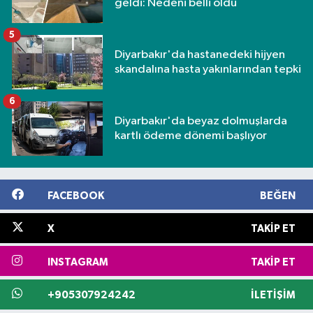
geldi: Nedeni belli oldu
5
Diyarbakır'da hastanedeki hijyen
skandalına hasta yakınlarından tepki
6
Diyarbakır'da beyaz dolmuşlarda
kartlı ödeme dönemi başlıyor
FACEBOOK
BEĞEN
X
TAKIP ET
INSTAGRAM
TAKIP ET
+905307924242
İLETIŞIM