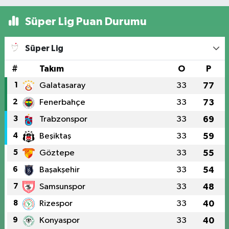
Süper Lig Puan Durumu
Süper Lig
#
Takım
O
P
1
Galatasaray
33
77
2
Fenerbahçe
33
73
3
Trabzonspor
33
69
4
Beşiktaş
33
59
5
Göztepe
33
55
6
Başakşehir
33
54
7
Samsunspor
33
48
8
Rizespor
33
40
9
Konyaspor
33
40