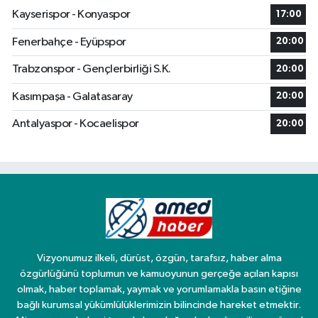
Kayserispor - Konyaspor
17:00
Fenerbahçe - Eyüpspor
20:00
Trabzonspor - Gençlerbirliği S.K.
20:00
Kasımpaşa - Galatasaray
20:00
Antalyaspor - Kocaelispor
20:00
Vizyonumuz ilkeli, dürüst, özgün, tarafsız, haber alma
özgürlüğünü toplumun ve kamuoyunun gerçeğe açılan kapısı
olmak, haber toplamak, yaymak ve yorumlamakla basın etiğine
bağlı kurumsal yükümlülüklerimizin bilincinde hareket etmektir.