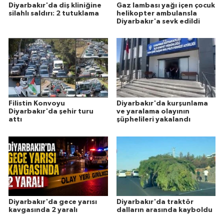
Diyarbakır'da diş kliniğine
Gaz lambası yağı içen çocuk
silahlı saldırı: 2 tutuklama
helikopter ambulansla
Diyarbakır'a sevk edildi
Filistin Konvoyu
Diyarbakır'da kurşunlama
Diyarbakır'da şehir turu
ve yaralama olayının
attı
şüphelileri yakalandı
Diyarbakır'da gece yarısı
Diyarbakır'da traktör
kavgasında 2 yaralı
dalların arasında kayboldu