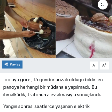
Genel
Güncel
Gündem
İlim & İrfan
Kültür & Sanat
Paylaş
-
+
A
A
KURDÎ
İddiaya göre, 15 gündür arızalı olduğu bildirilen
Sağlık
panoya herhangi bir müdahale yapılmadı. Bu
ihmalkârlık, trafonun alev almasıyla sonuçlandı.
Sağlık & Yaşam
Yangın sonrası saatlerce yaşanan elektrik
Siyaset