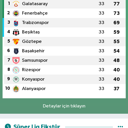
1
Galatasaray
33
77
2
Fenerbahçe
33
73
3
Trabzonspor
33
69
4
Beşiktaş
33
59
5
Göztepe
33
55
6
Başakşehir
33
54
7
Samsunspor
33
48
8
Rizespor
33
40
9
Konyaspor
33
40
10
Alanyaspor
33
37
Detaylar için tıklayın
Süper Lig Fikstür