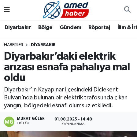
Diyarbakır
Diyarbakır
Diyarbakır Nöbetçi Eczaneler
Diyarbakır
Bölge
Gündem
Röportaj
İlim & İ
Bölge
Aile
Diyarbakır Hava Durumu
HABERLER
DIYARBAKIR
Diyarbakır’daki elektrik
Röportaj
Asayiş
Diyarbakır Namaz Vakitleri
arızası esnafa pahalıya mal
Foto Galeri
Bilim & Teknoloji
Diyarbakır Trafik Yoğunluk Haritası
oldu
Yazarlar
Bölge
Süper Lig Puan Durumu ve Fikstür
Diyarbakır’ın Kayapınar ilçesindeki Diclekent
Bulvarı’nda bulunan bir elektrik trafosunda çıkan
Dünya
Tüm Manşetler
yangın, bölgedeki esnafı olumsuz etkiledi.
Eğitim
Son Dakika Haberleri
MURAT GÜLER
01.08.2025 - 14:48
EDITÖR
YAYINLANMA
Ekonomi
Haber Arşivi