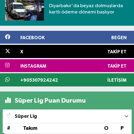
Diyarbakır'da beyaz dolmuşlarda
kartlı ödeme dönemi başlıyor
FACEBOOK
BEĞEN
X
TAKIP ET
INSTAGRAM
TAKIP ET
+905307924242
İLETIŞIM
Süper Lig Puan Durumu
Süper Lig
#
Takım
O
P