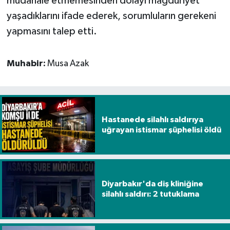
müdahale etmemesinden dolayı mağduriyet
yaşadıklarını ifade ederek, sorumluların gerekeni
yapmasını talep etti.
Muhabir:
Musa Azak
Hastanede silahlı saldırıya
uğrayan istismar şüphelisi öldü
Diyarbakır'da diş kliniğine
silahlı saldırı: 2 tutuklama