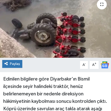
Genel
Güncel
Gündem
İlim & İrfan
Kültür & Sanat
Paylaş
-
+
A
A
KURDÎ
Edinilen bilgilere göre Diyarbakır'ın Bismil
Sağlık
ilçesinde seyir halindeki traktör, henüz
belirlenemeyen bir nedenle direksiyon
Sağlık & Yaşam
hâkimiyetinin kaybolması sonucu kontrolden çıktı.
Köprü üzerinde savrulan araç takla atarak aşağı
Siyaset