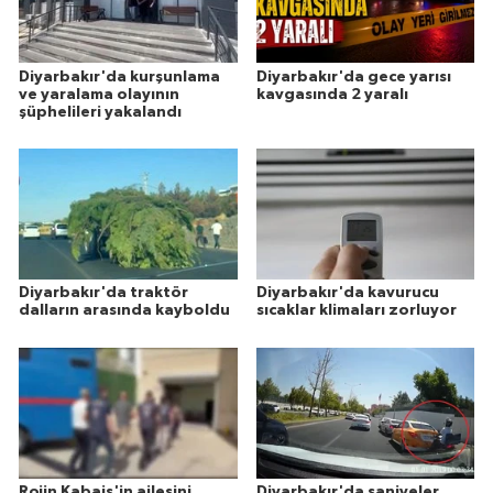
Diyarbakır'da kurşunlama
Diyarbakır'da gece yarısı
ve yaralama olayının
kavgasında 2 yaralı
şüphelileri yakalandı
Diyarbakır'da traktör
Diyarbakır'da kavurucu
dalların arasında kayboldu
sıcaklar klimaları zorluyor
Rojin Kabaiş'in ailesini
Diyarbakır'da saniyeler