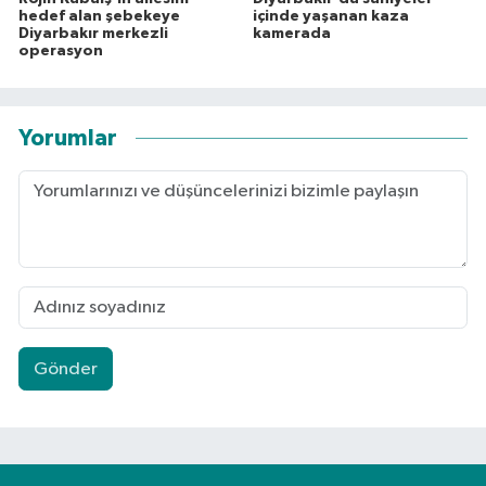
hedef alan şebekeye
içinde yaşanan kaza
Diyarbakır merkezli
kamerada
operasyon
Yorumlar
Gönder