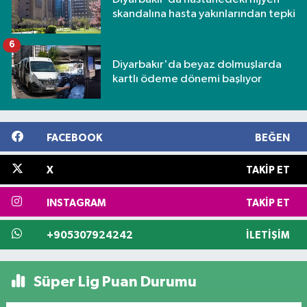
skandalına hasta yakınlarından tepki
6
Diyarbakır'da beyaz dolmuşlarda
kartlı ödeme dönemi başlıyor
FACEBOOK
BEĞEN
X
TAKIP ET
INSTAGRAM
TAKIP ET
+905307924242
İLETIŞIM
Süper Lig Puan Durumu