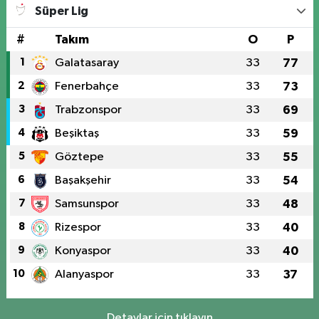
Süper Lig
#
Takım
O
P
1
Galatasaray
33
77
2
Fenerbahçe
33
73
3
Trabzonspor
33
69
4
Beşiktaş
33
59
5
Göztepe
33
55
6
Başakşehir
33
54
7
Samsunspor
33
48
8
Rizespor
33
40
9
Konyaspor
33
40
10
Alanyaspor
33
37
Detaylar için tıklayın