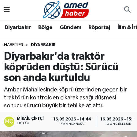
Diyarbakır
Diyarbakır
Diyarbakır Nöbetçi Eczaneler
Diyarbakır
Bölge
Gündem
Röportaj
İlim & İ
Bölge
Aile
Diyarbakır Hava Durumu
HABERLER
DIYARBAKIR
Diyarbakır'da traktör
Röportaj
Asayiş
Diyarbakır Namaz Vakitleri
köprüden düştü: Sürücü
Foto Galeri
Bilim & Teknoloji
Diyarbakır Trafik Yoğunluk Haritası
son anda kurtuldu
Yazarlar
Bölge
Süper Lig Puan Durumu ve Fikstür
Ambar Mahallesinde köprü üzerinden geçen bir
traktörün kontrolden çıkarak aşağı düşmesi
Dünya
Tüm Manşetler
sonucu sürücü büyük bir tehlike atlattı.
Eğitim
Son Dakika Haberleri
MIKAIL ÇIFTÇI
16.05.2026 - 14:44
16.05.2026 - 15:0
EDITÖR
YAYINLANMA
GÜNCELLEME
Ekonomi
Haber Arşivi