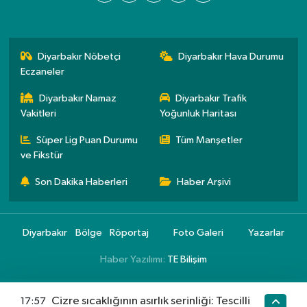
Diyarbakır Nöbetçi
Diyarbakır Hava Durumu
Eczaneler
Diyarbakır Namaz
Diyarbakır Trafik
Vakitleri
Yoğunluk Haritası
Süper Lig Puan Durumu
Tüm Manşetler
ve Fikstür
Son Dakika Haberleri
Haber Arşivi
Diyarbakır
Bölge
Röportaj
Foto Galeri
Yazarlar
Haber Yazılımı:
TE Bilişim
Cizre sıcaklığının asırlık serinliği: Tescilli
17:57