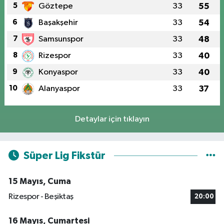
5
Göztepe
33
55
6
Başakşehir
33
54
7
Samsunspor
33
48
8
Rizespor
33
40
9
Konyaspor
33
40
10
Alanyaspor
33
37
Detaylar için tıklayın
Süper Lig Fikstür
15 Mayıs, Cuma
Rizespor - Beşiktaş
20:00
16 Mayıs, Cumartesi