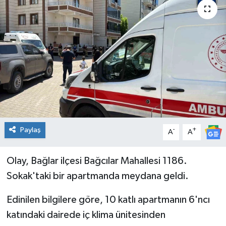
Genel
Güncel
Gündem
İlim & İrfan
Kültür & Sanat
Paylaş
-
+
A
A
KURDÎ
Olay, Bağlar ilçesi Bağcılar Mahallesi 1186.
Sağlık
Sokak'taki bir apartmanda meydana geldi.
Sağlık & Yaşam
Edinilen bilgilere göre, 10 katlı apartmanın 6'ncı
katındaki dairede iç klima ünitesinden
Siyaset