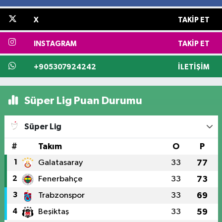
X
TAKIP ET
INSTAGRAM
TAKIP ET
+905307924242
İLETIŞIM
Süper Lig Puan Durumu
Süper Lig
#
Takım
O
P
1
Galatasaray
33
77
2
Fenerbahçe
33
73
3
Trabzonspor
33
69
4
Beşiktaş
33
59