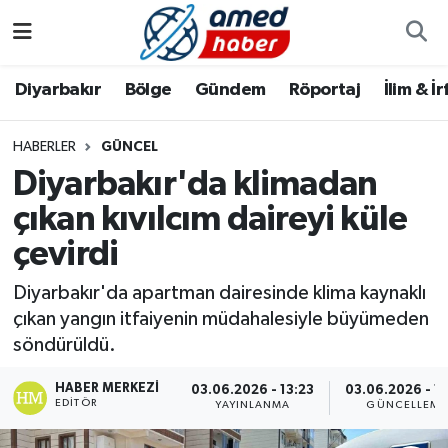
Diyarbakır
Diyarbakır
Diyarbakır Nöbetçi Eczaneler
Diyarbakır
Bölge
Gündem
Röportaj
İlim & İ
Bölge
Aile
Diyarbakır Hava Durumu
HABERLER
GÜNCEL
Diyarbakır'da klimadan
Röportaj
Asayiş
Diyarbakır Namaz Vakitleri
çıkan kıvılcım daireyi küle
Foto Galeri
Bilim & Teknoloji
Diyarbakır Trafik Yoğunluk Haritası
çevirdi
Yazarlar
Bölge
Süper Lig Puan Durumu ve Fikstür
Diyarbakır'da apartman dairesinde klima kaynaklı
çıkan yangın itfaiyenin müdahalesiyle büyümeden
Dünya
Tüm Manşetler
söndürüldü.
Eğitim
Son Dakika Haberleri
HABER MERKEZI
03.06.2026 - 13:23
03.06.2026 - 13
EDITÖR
YAYINLANMA
GÜNCELLEME
Ekonomi
Haber Arşivi