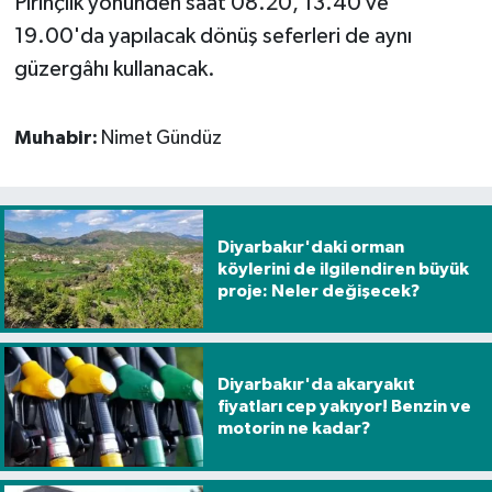
Pirinçlik yönünden saat 08.20, 13.40 ve
19.00'da yapılacak dönüş seferleri de aynı
Spor
güzergâhı kullanacak.
Yaşam
Muhabir:
Nimet Gündüz
Diyarbakır'daki orman
köylerini de ilgilendiren büyük
proje: Neler değişecek?
Diyarbakır'da akaryakıt
fiyatları cep yakıyor! Benzin ve
motorin ne kadar?