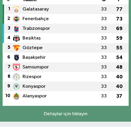
1
Galatasaray
33
77
2
Fenerbahçe
33
73
3
Trabzonspor
33
69
4
Beşiktaş
33
59
5
Göztepe
33
55
6
Başakşehir
33
54
7
Samsunspor
33
48
8
Rizespor
33
40
9
Konyaspor
33
40
10
Alanyaspor
33
37
Detaylar için tıklayın