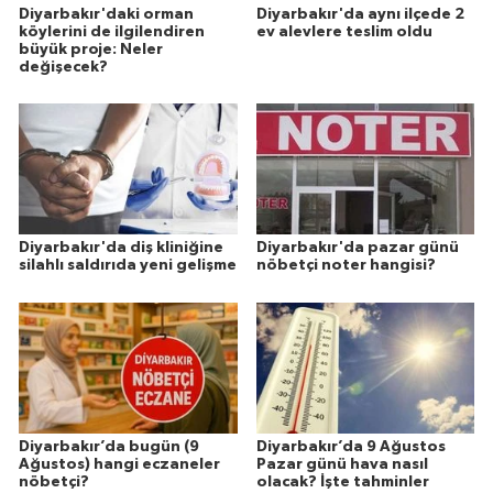
Diyarbakır'daki orman
Diyarbakır'da aynı ilçede 2
köylerini de ilgilendiren
ev alevlere teslim oldu
büyük proje: Neler
değişecek?
Diyarbakır'da diş kliniğine
Diyarbakır'da pazar günü
silahlı saldırıda yeni gelişme
nöbetçi noter hangisi?
Diyarbakır’da bugün (9
Diyarbakır’da 9 Ağustos
Ağustos) hangi eczaneler
Pazar günü hava nasıl
nöbetçi?
olacak? İşte tahminler