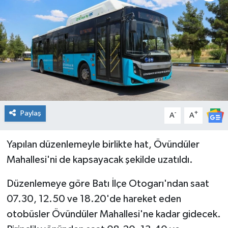
Genel
Güncel
Gündem
İlim & İrfan
Paylaş
-
+
A
A
Kültür & Sanat
Yapılan düzenlemeyle birlikte hat, Övündüler
KURDÎ
Mahallesi'ni de kapsayacak şekilde uzatıldı.
Sağlık
Düzenlemeye göre Batı İlçe Otogarı'ndan saat
07.30, 12.50 ve 18.20'de hareket eden
Sağlık & Yaşam
otobüsler Övündüler Mahallesi'ne kadar gidecek.
Siyaset