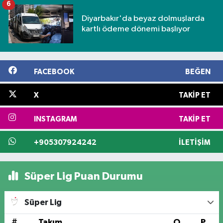
6
Diyarbakır'da beyaz dolmuşlarda
kartlı ödeme dönemi başlıyor
FACEBOOK
BEĞEN
X
TAKIP ET
INSTAGRAM
TAKIP ET
+905307924242
İLETIŞIM
Süper Lig Puan Durumu
Süper Lig
#
Takım
O
P