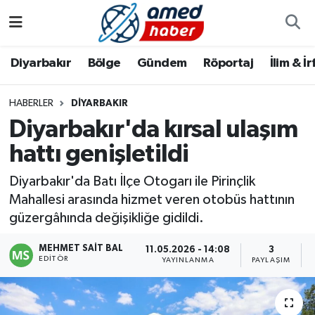
Diyarbakır
Diyarbakır
Diyarbakır Nöbetçi Eczaneler
Diyarbakır
Bölge
Gündem
Röportaj
İlim & İ
Bölge
Aile
Diyarbakır Hava Durumu
HABERLER
DIYARBAKIR
Diyarbakır'da kırsal ulaşım
Röportaj
Asayiş
Diyarbakır Namaz Vakitleri
hattı genişletildi
Foto Galeri
Bilim & Teknoloji
Diyarbakır Trafik Yoğunluk Haritası
Diyarbakır'da Batı İlçe Otogarı ile Pirinçlik
Yazarlar
Bölge
Süper Lig Puan Durumu ve Fikstür
Mahallesi arasında hizmet veren otobüs hattının
güzergâhında değişikliğe gidildi.
Dünya
Tüm Manşetler
MEHMET SAIT BAL
11.05.2026 - 14:08
3
EDITÖR
YAYINLANMA
PAYLAŞIM
Eğitim
Son Dakika Haberleri
Ekonomi
Haber Arşivi