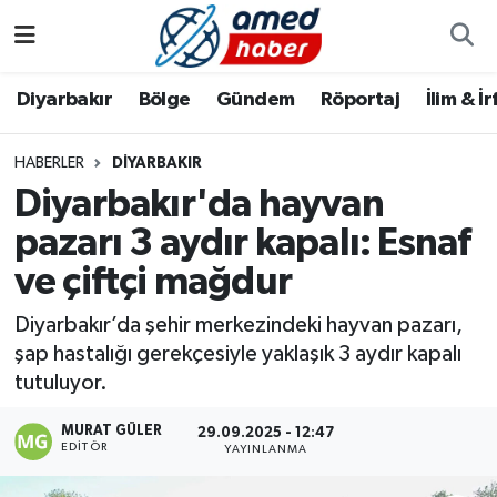
Diyarbakır
Diyarbakır
Diyarbakır Nöbetçi Eczaneler
Diyarbakır
Bölge
Gündem
Röportaj
İlim & İ
Bölge
Aile
Diyarbakır Hava Durumu
HABERLER
DIYARBAKIR
Diyarbakır'da hayvan
Röportaj
Asayiş
Diyarbakır Namaz Vakitleri
pazarı 3 aydır kapalı: Esnaf
Foto Galeri
Bilim & Teknoloji
Diyarbakır Trafik Yoğunluk Haritası
ve çiftçi mağdur
Yazarlar
Bölge
Süper Lig Puan Durumu ve Fikstür
Diyarbakır’da şehir merkezindeki hayvan pazarı,
şap hastalığı gerekçesiyle yaklaşık 3 aydır kapalı
Dünya
Tüm Manşetler
tutuluyor.
Eğitim
Son Dakika Haberleri
MURAT GÜLER
29.09.2025 - 12:47
EDITÖR
YAYINLANMA
Ekonomi
Haber Arşivi