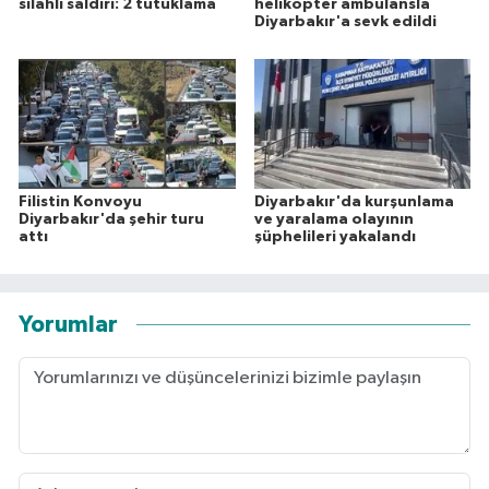
silahlı saldırı: 2 tutuklama
helikopter ambulansla
Diyarbakır'a sevk edildi
Filistin Konvoyu
Diyarbakır'da kurşunlama
Diyarbakır'da şehir turu
ve yaralama olayının
attı
şüphelileri yakalandı
Yorumlar