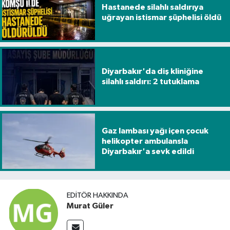
Hastanede silahlı saldırıya
uğrayan istismar şüphelisi öldü
Diyarbakır'da diş kliniğine
silahlı saldırı: 2 tutuklama
Gaz lambası yağı içen çocuk
helikopter ambulansla
Diyarbakır'a sevk edildi
EDITÖR HAKKINDA
Murat Güler