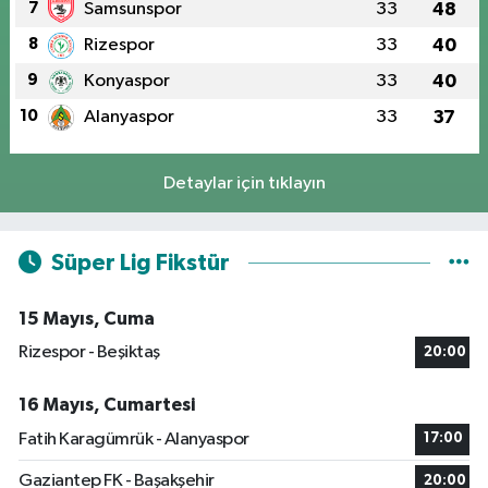
7
Samsunspor
33
48
8
Rizespor
33
40
9
Konyaspor
33
40
10
Alanyaspor
33
37
Detaylar için tıklayın
Süper Lig Fikstür
15 Mayıs, Cuma
Rizespor - Beşiktaş
20:00
16 Mayıs, Cumartesi
Fatih Karagümrük - Alanyaspor
17:00
Gaziantep FK - Başakşehir
20:00