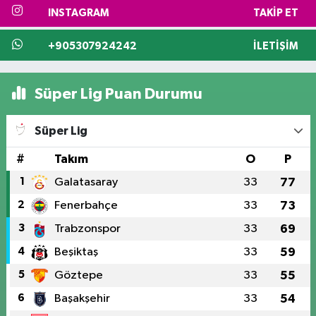
INSTAGRAM
TAKIP ET
+905307924242
İLETIŞIM
Süper Lig Puan Durumu
Süper Lig
#
Takım
O
P
1
Galatasaray
33
77
2
Fenerbahçe
33
73
3
Trabzonspor
33
69
4
Beşiktaş
33
59
5
Göztepe
33
55
6
Başakşehir
33
54