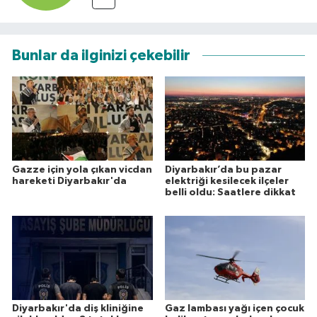
Bunlar da ilginizi çekebilir
Gazze için yola çıkan vicdan
Diyarbakır’da bu pazar
hareketi Diyarbakır'da
elektriği kesilecek ilçeler
belli oldu: Saatlere dikkat
Diyarbakır'da diş kliniğine
Gaz lambası yağı içen çocuk