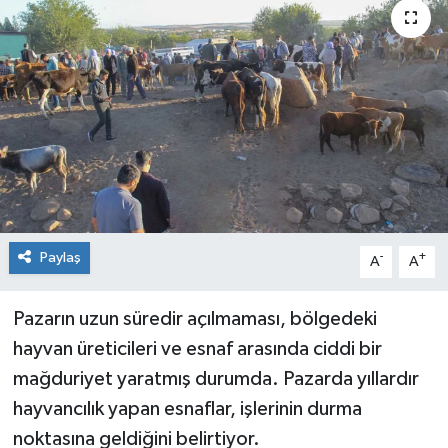
Genel
Güncel
Gündem
İlim & İrfan
Kültür & Sanat
Paylaş
-
+
A
A
KURDÎ
Pazarın uzun süredir açılmaması, bölgedeki
Sağlık
hayvan üreticileri ve esnaf arasında ciddi bir
mağduriyet yaratmış durumda. Pazarda yıllardır
Sağlık & Yaşam
hayvancılık yapan esnaflar, işlerinin durma
noktasına geldiğini belirtiyor.
Siyaset