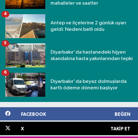
mahalleler ve saatler
4
Antep ve ilçelerine 2 günlük uyarı
geldi: Nedeni belli oldu
5
Diyarbakır'da hastanedeki hijyen
skandalına hasta yakınlarından tepki
6
Diyarbakır'da beyaz dolmuşlarda
kartlı ödeme dönemi başlıyor
FACEBOOK
BEĞEN
X
TAKIP ET