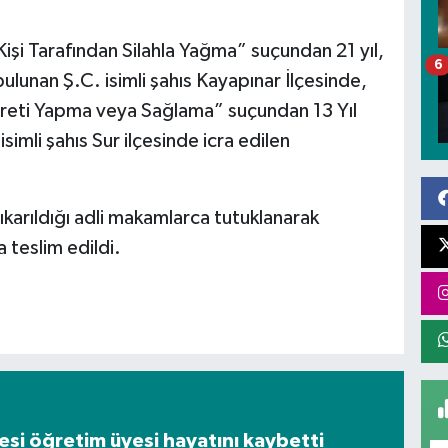
işi Tarafından Silahla Yağma” suçundan 21 yıl,
6
ulunan Ş.C. isimli şahıs Kayapınar İlçesinde,
reti Yapma veya Sağlama” suçundan 13 Yıl
simli şahıs Sur ilçesinde icra edilen
çıkarıldığı adli makamlarca tutuklanarak
 teslim edildi.
tesi öğretim üyesi hayatını kaybetti