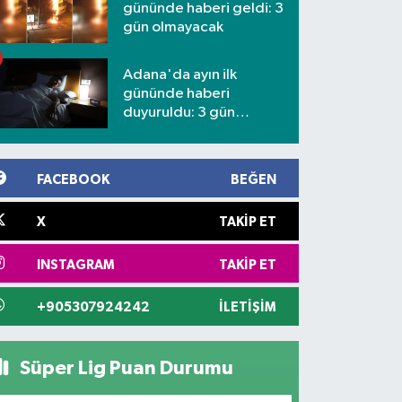
gününde haberi geldi: 3
gün olmayacak
Adana'da ayın ilk
gününde haberi
duyuruldu: 3 gün
kesilecek
FACEBOOK
BEĞEN
X
TAKIP ET
INSTAGRAM
TAKIP ET
+905307924242
İLETIŞIM
Süper Lig Puan Durumu