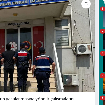
1
2
3
4
5
rın yakalanmasına yönelik çalışmalarını