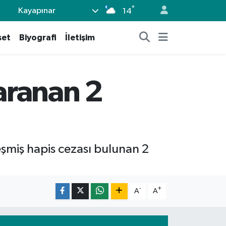
°
Kayapınar
14
set
Biyografi
İletişim
 aranan 2
eşmiş hapis cezası bulunan 2
-
+
A
A