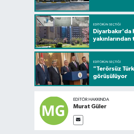
EDITÖRÜN SEÇTIĞI
Diyarbakır'da 
yakınlarından 
EDITÖRÜN SEÇTIĞI
"Terörsüz Türk
görüşülüyor
EDITÖR HAKKINDA
Murat Güler