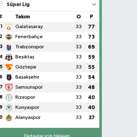
Süper Lig
#
Takım
O
P
1
Galatasaray
33
77
2
Fenerbahçe
33
73
3
Trabzonspor
33
69
4
Beşiktaş
33
59
5
Göztepe
33
55
6
Başakşehir
33
54
7
Samsunspor
33
48
8
Rizespor
33
40
9
Konyaspor
33
40
0
Alanyaspor
33
37
Detaylar için tıklayın