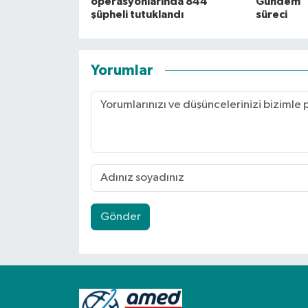
operasyonlarında 844
Gündem "
şüpheli tutuklandı
süreci
Yorumlar
Gönder