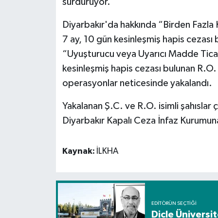
sürdürüyor.
Spor
Diyarbakır'da hakkında “Birden Fazla K
7 ay, 10 gün kesinleşmiş hapis cezası b
Yaşam
“Uyuşturucu veya Uyarıcı Madde Tica
kesinleşmiş hapis cezası bulunan R.O. i
operasyonlar neticesinde yakalandı.
Yakalanan Ş.C. ve R.O. isimli şahıslar 
Diyarbakır Kapalı Ceza İnfaz Kurumuna
Kaynak:
İLKHA
EDITÖRÜN SEÇTIĞI
Dicle Üniversi