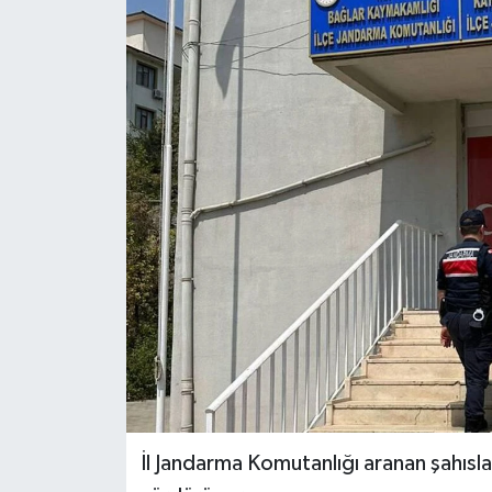
Genel
Güncel
Gündem
İlim & İrfan
Kültür & Sanat
KURDÎ
Sağlık
Sağlık & Yaşam
İl Jandarma Komutanlığı aranan şahısla
Siyaset