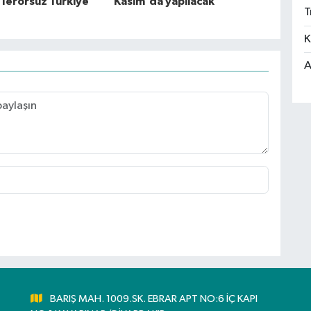
Terörsüz Türkiye"
Kasım'da yapılacak
T
K
A
BARIŞ MAH. 1009.SK. EBRAR APT NO:6 İÇ KAPI