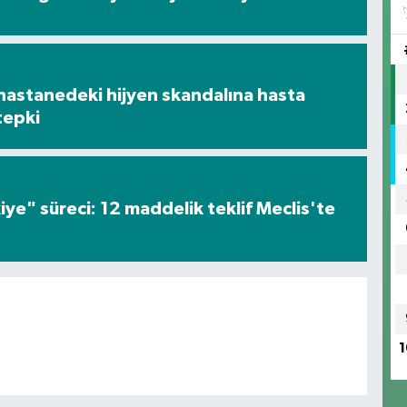
hastanedeki hijyen skandalına hasta
tepki
iye" süreci: 12 maddelik teklif Meclis'te
1