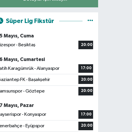
Süper Lig Fikstür
5 Mayıs, Cuma
izespor - Beşiktaş
20:00
6 Mayıs, Cumartesi
atih Karagümrük - Alanyaspor
17:00
aziantep FK - Başakşehir
20:00
amsunspor - Göztepe
20:00
7 Mayıs, Pazar
ayserispor - Konyaspor
17:00
enerbahçe - Eyüpspor
20:00