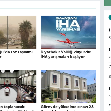
1
R
1
'da toz taşınımı
Diyarbakır Valiliği duyurdu:
r
İHA yarışmaları başlıyor
F
G
S
1
K
F
n toplanacak:
Görevde yükselme sınavı 28