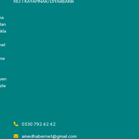
NO:1 KAYAPINAR/DİYARBAKIR
ma
lan
kla
mel
ine
eyen
zle
0530 792 42 42
amedhabernet@gmail.com