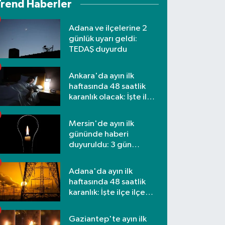
Trend Haberler
Adana ve ilçelerine 2
günlük uyarı geldi:
TEDAŞ duyurdu
Ankara'da ayın ilk
haftasında 48 saatlik
karanlık olacak: İşte ilçe
ilçe etkilenecek
mahalleler
Mersin'de ayın ilk
gününde haberi
duyuruldu: 3 gün
kesilecek
Adana'da ayın ilk
haftasında 48 saatlik
karanlık: İşte ilçe ilçe
mahalleler ve saatler
Gaziantep'te ayın ilk