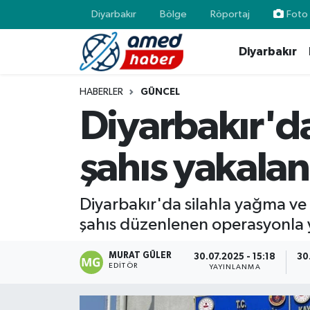
Diyarbakır
Bölge
Röportaj
Foto 
Diyarbakır
Diyarbakır
Diyarbakır
Diyarbakır Nöbetçi Eczaneler
Bölge
Aile
Diyarbakır Hava Durumu
HABERLER
GÜNCEL
Diyarbakır'da
Röportaj
Asayiş
Diyarbakır Namaz Vakitleri
şahıs yakalan
Foto Galeri
Bilim & Teknoloji
Diyarbakır Trafik Yoğunluk Haritası
Yazarlar
Bölge
Süper Lig Puan Durumu ve Fikstür
Diyarbakır'da silahla yağma ve
şahıs düzenlenen operasyonla 
Dünya
Tüm Manşetler
MURAT GÜLER
30.07.2025 - 15:18
30
Eğitim
Son Dakika Haberleri
EDITÖR
YAYINLANMA
Ekonomi
Haber Arşivi