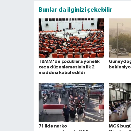
Bunlar da ilginizi çekebilir
TBMM'de çocuklara yönelik
Güneydoğu
ceza düzenlemesinin ilk 2
bekleniyo
maddesi kabul edildi
71 ilde narko
MGK bugü