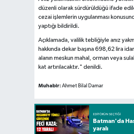
düzenli olarak sürdürüldüğü ifade edil
cezai işlemlerin uygulanması konusunda
yaptığı bildirildi.
Açıklamada, valilik tebliğiyle anız yak
hakkında dekar başına 698,62 lira idar
alanın meskun mahal, orman veya sulak 
kat artırılacaktır." denildi.
Muhabir:
Ahmet Bilal Damar
EDITÖRÜN SEÇTIĞI
Batman'da Hasa
yaralı