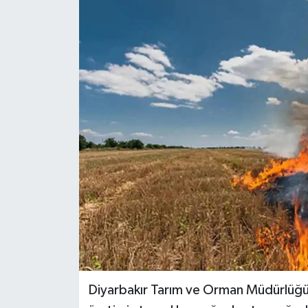
Genel
Güncel
Gündem
İlim & İrfan
Kültür & Sanat
KURDÎ
Sağlık
Sağlık & Yaşam
Diyarbakır Tarım ve Orman Müdürlüğü 
Siyaset