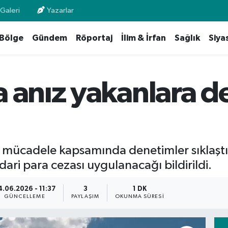
Galeri
Yazarlar
Bölge
Gündem
Röportaj
İlim & İrfan
Sağlık
Siya
 anız yakanlara d
a mücadele kapsamında denetimler sıklaştı
dari para cezası uygulanacağı bildirildi.
4.06.2026 - 11:37
3
1 DK
GÜNCELLEME
PAYLAŞIM
OKUNMA SÜRESI