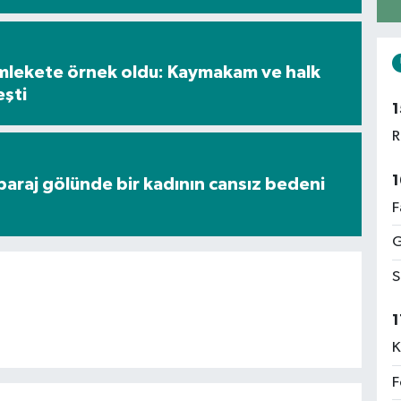
mlekete örnek oldu: Kaymakam ve halk
eşti
1
R
1
araj gölünde bir kadının cansız bedeni
F
G
S
1
K
F