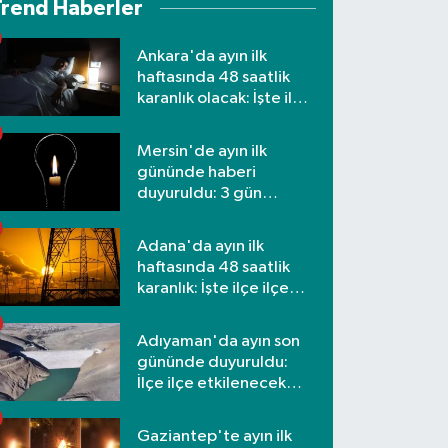
Trend Haberler
Ankara'da ayın ilk
haftasında 48 saatlik
karanlık olacak: İşte ilçe
ilçe etkilenecek
mahalleler
Mersin'de ayın ilk
gününde haberi
duyuruldu: 3 gün
kesilecek
Adana'da ayın ilk
haftasında 48 saatlik
karanlık: İşte ilçe ilçe
mahalleler ve saatler
Adıyaman'da ayın son
gününde duyuruldu:
İlçe ilçe etkilenecek
mahalleler
Gaziantep'te ayın ilk