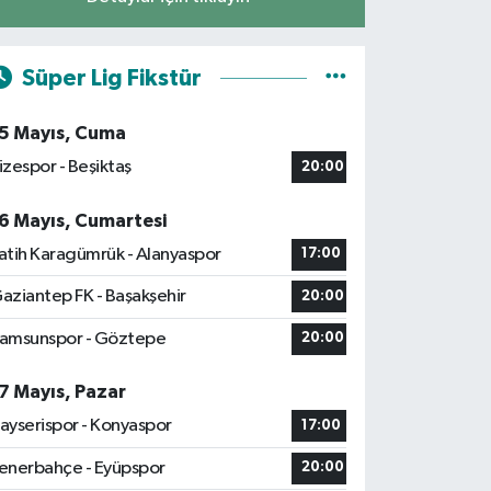
Süper Lig Fikstür
5 Mayıs, Cuma
izespor - Beşiktaş
20:00
6 Mayıs, Cumartesi
atih Karagümrük - Alanyaspor
17:00
aziantep FK - Başakşehir
20:00
amsunspor - Göztepe
20:00
7 Mayıs, Pazar
ayserispor - Konyaspor
17:00
enerbahçe - Eyüpspor
20:00