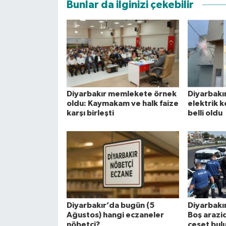
Bunlar da ilginizi çekebilir
Diyarbakır memlekete örnek
Diyarbakı
oldu: Kaymakam ve halk faize
elektrik k
karşı birleşti
belli oldu
Diyarbakır’da bugün (5
Diyarbakı
Ağustos) hangi eczaneler
Boş arazid
nöbetçi?
ceset bul