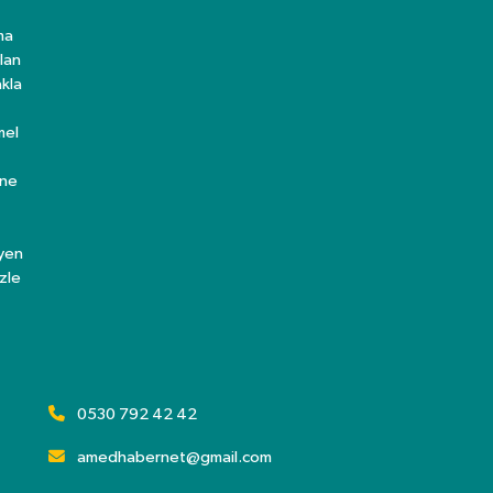
ma
lan
kla
mel
ine
eyen
zle
0530 792 42 42
amedhabernet@gmail.com