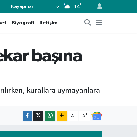
°
Kayapınar
14
set
Biyografi
İletişim
ekar başına
rılırken, kurallara uymayanlara
-
+
A
A