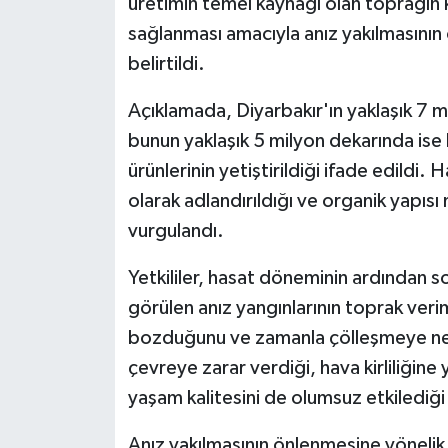
üretimin temel kaynağı olan toprağın ko
sağlanması amacıyla anız yakılmasının
Spor
belirtildi.
Yaşam
Açıklamada, Diyarbakır'ın yaklaşık 7 m
bunun yaklaşık 5 milyon dekarında ise 
ürünlerinin yetiştirildiği ifade edildi. H
olarak adlandırıldığı ve organik yapısı
vurgulandı.
Yetkililer, hasat döneminin ardından
görülen anız yangınlarının toprak veri
bozduğunu ve zamanla çölleşmeye ned
çevreye zarar verdiği, hava kirliliğine y
yaşam kalitesini de olumsuz etkilediği b
Anız yakılmasının önlenmesine yönelik e