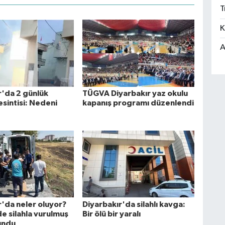
T
K
A
r'da 2 günlük
TÜGVA Diyarbakır yaz okulu
esintisi: Nedeni
kapanış programı düzenlendi
r'da neler oluyor?
Diyarbakır'da silahlı kavga:
e silahla vurulmuş
Bir ölü bir yaralı
undu