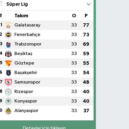
Süper Lig
#
Takım
O
P
1
Galatasaray
33
77
2
Fenerbahçe
33
73
3
Trabzonspor
33
69
4
Beşiktaş
33
59
5
Göztepe
33
55
6
Başakşehir
33
54
7
Samsunspor
33
48
8
Rizespor
33
40
9
Konyaspor
33
40
0
Alanyaspor
33
37
Detaylar için tıklayın