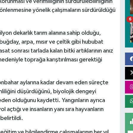
runması ve verimliliğinin sürdürülebilirliğinin
 önlenmesine yönelik çalışmaların sürdürüldüğü
6
ilyon dekarlık tarım alanına sahip olduğu,
buğday, arpa, mısır ve çeltik gibi hububat
asat sonrası tarlada kalan bitki artıklarının anız
 nedeniyle toprağa karıştırılması gerektiği
 sonbahar aylarına kadar devam eden süreçte
mliliğini düşürdüğünü, biyolojik dengeyi
en olduğunu kaydetti. Yangınların ayrıca
ol açtığı ve insanların yanı sıra hayvanların
elirtildi.
ğitim ve bilgilendirme çalışmalarının her yıl