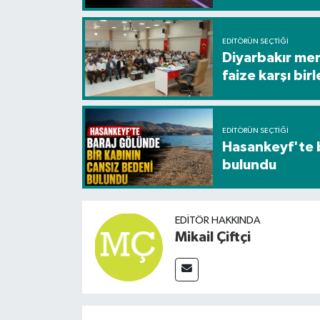
EDITÖRÜN SEÇTIĞI
Diyarbakır me
faize karşı birl
EDITÖRÜN SEÇTIĞI
Hasankeyf'te b
bulundu
EDITÖR HAKKINDA
Mikail Çiftçi