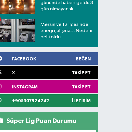
gününde haberi geldi: 3
gün olmayacak
Mersin ve 12 ilçesinde
enerji çalışması: Nedeni
belli oldu
FACEBOOK
BEĞEN
X
TAKIP ET
INSTAGRAM
TAKIP ET
+905307924242
İLETIŞIM
Süper Lig Puan Durumu