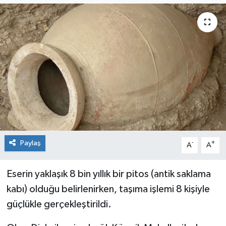
Genel
Güncel
Gündem
İlim & İrfan
Kültür & Sanat
Paylaş
-
+
A
A
KURDÎ
Sağlık
Eserin yaklaşık 8 bin yıllık bir pitos (antik saklama
kabı) olduğu belirlenirken, taşıma işlemi 8 kişiyle
Sağlık & Yaşam
güçlükle gerçekleştirildi.
Siyaset