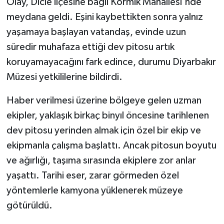
Olay, Dicle ilçesine bağlı Körmik Mahallesi'nde
meydana geldi. Eşini kaybettikten sonra yalnız
Spor
yaşamaya başlayan vatandaş, evinde uzun
süredir muhafaza ettiği dev pitosu artık
Yaşam
koruyamayacağını fark edince, durumu Diyarbakır
Müzesi yetkililerine bildirdi.
Haber verilmesi üzerine bölgeye gelen uzman
ekipler, yaklaşık birkaç binyıl öncesine tarihlenen
dev pitosu yerinden almak için özel bir ekip ve
ekipmanla çalışma başlattı. Ancak pitosun boyutu
ve ağırlığı, taşıma sırasında ekiplere zor anlar
yaşattı. Tarihi eser, zarar görmeden özel
yöntemlerle kamyona yüklenerek müzeye
götürüldü.