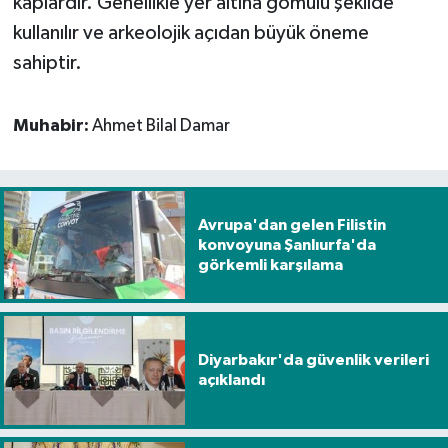
kaplardır. Genellikle yer altına gömülü şekilde
kullanılır ve arkeolojik açıdan büyük öneme
sahiptir.
Muhabir:
Ahmet Bilal Damar
Avrupa'dan gelen Filistin
konvoyuna Şanlıurfa'da
görkemli karşılama
Diyarbakır'da güvenlik verileri
açıklandı