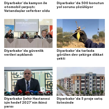
Diyarbakır'da kamyon ile
Diyarbakır'da 500 konutun
otomobil çarpıştı:
yol sorunu çözülüyor
Vatandaşlar seferber oldu
Diyarbakır'da güvenlik
Diyarbakır'da tarlada
verileri açıklandı
görülen dev çekirge dikkat
çekti
Diyarbakır Şehir Hastanesi
Diyarbakır'da 5 proje satış
için hedef 2027'nin ikinci
listesinde
yarısı