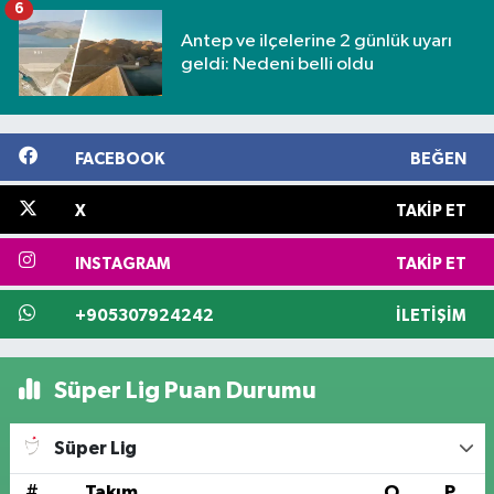
6
Antep ve ilçelerine 2 günlük uyarı
geldi: Nedeni belli oldu
FACEBOOK
BEĞEN
X
TAKIP ET
INSTAGRAM
TAKIP ET
+905307924242
İLETIŞIM
Süper Lig Puan Durumu
Süper Lig
#
Takım
O
P