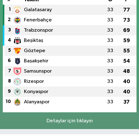
1
Galatasaray
33
77
2
Fenerbahçe
33
73
3
Trabzonspor
33
69
4
Beşiktaş
33
59
5
Göztepe
33
55
6
Başakşehir
33
54
7
Samsunspor
33
48
8
Rizespor
33
40
9
Konyaspor
33
40
10
Alanyaspor
33
37
Detaylar için tıklayın