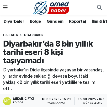
Diyarbakır
Diyarbakır
Diyarbakır Nöbetçi Eczaneler
Diyarbakır
Bölge
Gündem
Röportaj
İlim & İ
Bölge
Aile
Diyarbakır Hava Durumu
HABERLER
DIYARBAKIR
Diyarbakır’da 8 bin yıllık
Röportaj
Asayiş
Diyarbakır Namaz Vakitleri
tarihi eseri 8 kişi
Foto Galeri
Bilim & Teknoloji
Diyarbakır Trafik Yoğunluk Haritası
taşıyamadı
Yazarlar
Bölge
Süper Lig Puan Durumu ve Fikstür
Diyarbakır’ın Dicle ilçesinde yaşayan bir vatandaş,
yıllardır evinde sakladığı devasa boyuttaki
Dünya
Tüm Manşetler
yaklaşık 8 bin yıllık tarihi eseri yetkililere teslim
etti.
Eğitim
Son Dakika Haberleri
MIKAIL ÇIFTÇI
16.08.2025 - 16:23
16.08.2025 - 16:3
EDITÖR
Ekonomi
Haber Arşivi
YAYINLANMA
GÜNCELLEME