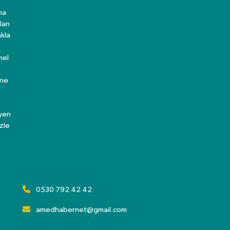
ma
lan
kla
mel
ine
eyen
zle
0530 792 42 42
amedhabernet@gmail.com