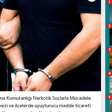
1
2
3
4
5
darma Komutanlığı Narkotik Suçlarla Mücadele
ezi ve ilçelerde uyuşturucu madde ticareti