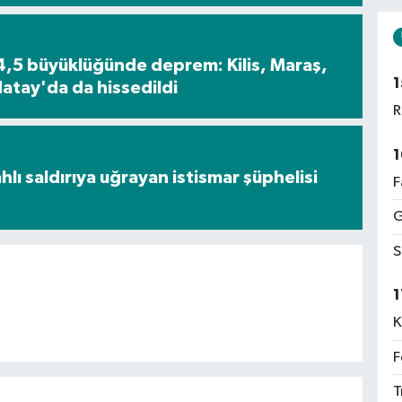
4,5 büyüklüğünde deprem: Kilis, Maraş,
1
atay'da da hissedildi
R
1
lı saldırıya uğrayan istismar şüphelisi
F
G
S
1
K
F
T