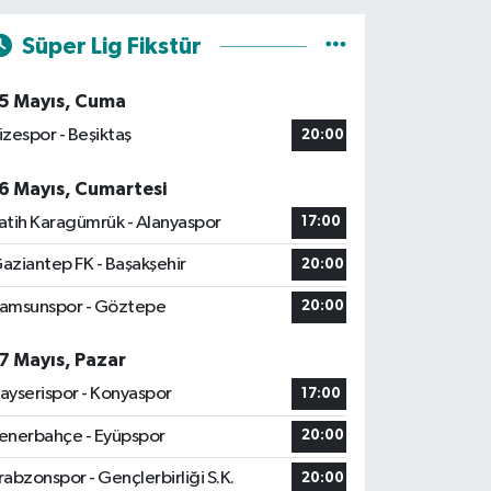
Süper Lig Fikstür
5 Mayıs, Cuma
izespor - Beşiktaş
20:00
6 Mayıs, Cumartesi
atih Karagümrük - Alanyaspor
17:00
aziantep FK - Başakşehir
20:00
amsunspor - Göztepe
20:00
7 Mayıs, Pazar
ayserispor - Konyaspor
17:00
enerbahçe - Eyüpspor
20:00
rabzonspor - Gençlerbirliği S.K.
20:00