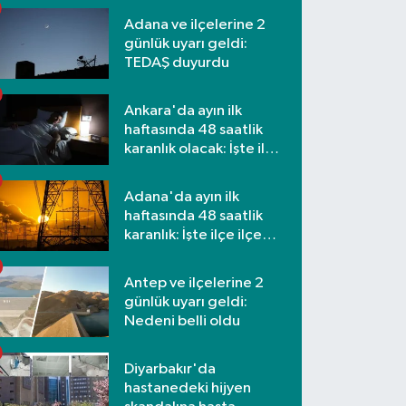
Adana ve ilçelerine 2
günlük uyarı geldi:
TEDAŞ duyurdu
Ankara'da ayın ilk
haftasında 48 saatlik
karanlık olacak: İşte ilçe
ilçe etkilenecek
mahalleler
Adana'da ayın ilk
haftasında 48 saatlik
karanlık: İşte ilçe ilçe
mahalleler ve saatler
Antep ve ilçelerine 2
günlük uyarı geldi:
Nedeni belli oldu
Diyarbakır'da
hastanedeki hijyen