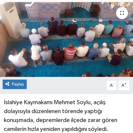
Genel
Güncel
Gündem
İlim & İrfan
Kültür & Sanat
Paylaş
-
+
A
A
KURDÎ
Sağlık
İslahiye Kaymakamı Mehmet Soylu, açılış
dolayısıyla düzenlenen törende yaptığı
Sağlık & Yaşam
konuşmada, depremlerde ilçede zarar gören
camilerin hızla yeniden yapıldığını söyledi.
Siyaset