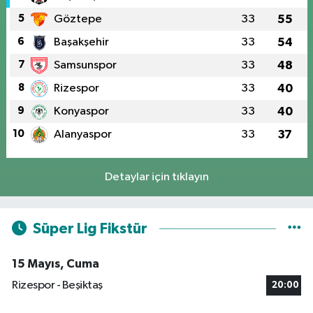
5
Göztepe
33
55
6
Başakşehir
33
54
7
Samsunspor
33
48
8
Rizespor
33
40
9
Konyaspor
33
40
10
Alanyaspor
33
37
Detaylar için tıklayın
Süper Lig Fikstür
15 Mayıs, Cuma
Rizespor - Beşiktaş
20:00