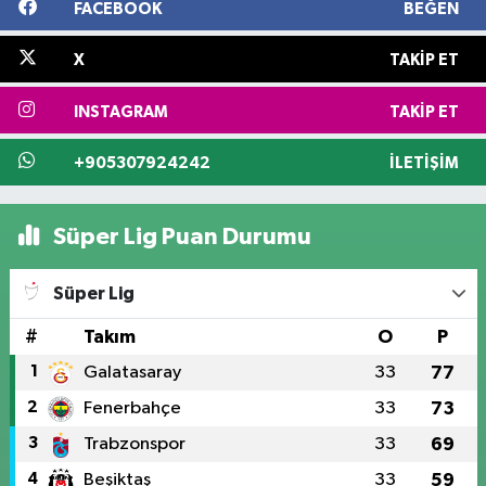
FACEBOOK
BEĞEN
X
TAKIP ET
INSTAGRAM
TAKIP ET
+905307924242
İLETIŞIM
Süper Lig Puan Durumu
Süper Lig
#
Takım
O
P
1
Galatasaray
33
77
2
Fenerbahçe
33
73
3
Trabzonspor
33
69
4
Beşiktaş
33
59