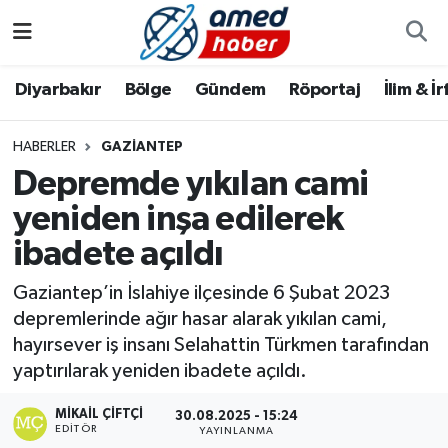
Diyarbakır
Diyarbakır
Diyarbakır Nöbetçi Eczaneler
Diyarbakır
Bölge
Gündem
Röportaj
İlim & İ
Bölge
Aile
Diyarbakır Hava Durumu
HABERLER
GAZIANTEP
Depremde yıkılan cami
Röportaj
Asayiş
Diyarbakır Namaz Vakitleri
yeniden inşa edilerek
Foto Galeri
Bilim & Teknoloji
Diyarbakır Trafik Yoğunluk Haritası
ibadete açıldı
Yazarlar
Bölge
Süper Lig Puan Durumu ve Fikstür
Gaziantep’in İslahiye ilçesinde 6 Şubat 2023
depremlerinde ağır hasar alarak yıkılan cami,
Dünya
Tüm Manşetler
hayırsever iş insanı Selahattin Türkmen tarafından
yaptırılarak yeniden ibadete açıldı.
Eğitim
Son Dakika Haberleri
MIKAIL ÇIFTÇI
30.08.2025 - 15:24
EDITÖR
Ekonomi
Haber Arşivi
YAYINLANMA