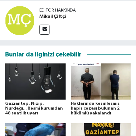
EDITÖR HAKKINDA
Mikail Çiftçi
Bunlar da ilginizi çekebilir
Gaziantep, Nizip,
Haklarında kesinleşmiş
Nurdağı... Resmi kurumdan
hapis cezası bulunan 2
48 saatlik uyarı
hükümlü yakalandı